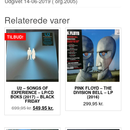
Udgivet 14-06-2019 ( org.2005)
Relaterede varer
TILBUD!
U2 ‎– SONGS OF
PINK FLOYD – THE
EXPERIENCE – LP/CD
DIVISION BELL – LP
BOKS (2017) – BLACK
(2016)
FRIDAY
299,95
kr.
Den
Den
699,95
kr.
549,95
kr.
oprindelige
aktuelle
pris
pris
var:
er: