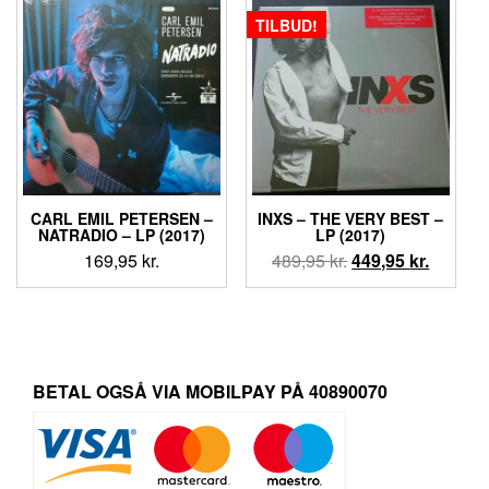
699,95 kr..
549,95 kr..
TILBUD!
CARL EMIL PETERSEN –
INXS – THE VERY BEST –
NATRADIO – LP (2017)
LP (2017)
Den
Den
169,95
kr.
489,95
kr.
449,95
kr.
oprindelige
aktuell
pris
pris
var:
er:
489,95 kr..
449,95 k
BETAL OGSÅ VIA MOBILPAY PÅ 40890070