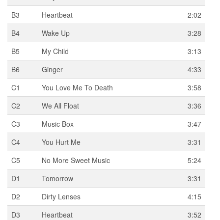
B3
Heartbeat
2:02
B4
Wake Up
3:28
B5
My Child
3:13
B6
Ginger
4:33
C1
You Love Me To Death
3:58
C2
We All Float
3:36
C3
Music Box
3:47
C4
You Hurt Me
3:31
C5
No More Sweet Music
5:24
D1
Tomorrow
3:31
D2
Dirty Lenses
4:15
D3
Heartbeat
3:52