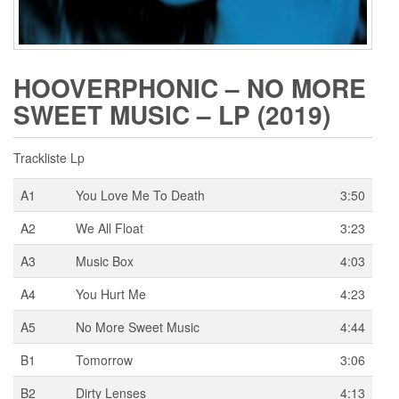
HOOVERPHONIC ‎– NO MORE
SWEET MUSIC – LP (2019)
Trackliste Lp
A1
You Love Me To Death
3:50
A2
We All Float
3:23
A3
Music Box
4:03
A4
You Hurt Me
4:23
A5
No More Sweet Music
4:44
B1
Tomorrow
3:06
B2
Dirty Lenses
4:13