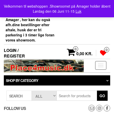
Skip
Velkommen her i
Velkommen til webshoppen .Showroomet på Amager holder åbent
to
Place4music`s webshop .
Lørdag den 06 Juni 11-15
Luk
the
Vores showroom ligger på
content
Amager , her kan du også
afh.dine bestillinger efter
aftale, husk der er fri
parkering i 3 timer lige foran
vores showroom.
0
LOGIN /
0
0,00 KR.
REGISTER
Toggle
navigati
SHOP BY CATEGORY
GO
SEARCH
FOLLOW US