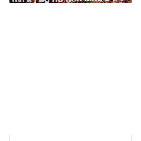
https://place4music.dk/vare/ace-frehley-10000-volts-
lp-picture-disc-rsd-2024/