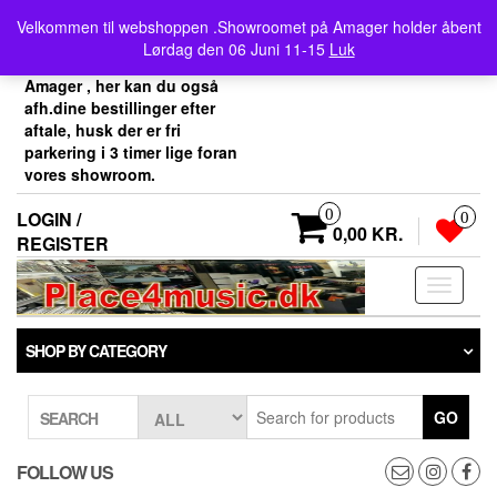
Skip
Velkommen her i
Velkommen til webshoppen .Showroomet på Amager holder åbent
to
Place4music`s webshop .
Lørdag den 06 Juni 11-15
Luk
the
Vores showroom ligger på
content
Amager , her kan du også
afh.dine bestillinger efter
aftale, husk der er fri
parkering i 3 timer lige foran
vores showroom.
0
LOGIN /
0
0,00 KR.
REGISTER
Toggle
navigati
SHOP BY CATEGORY
GO
SEARCH
FOLLOW US