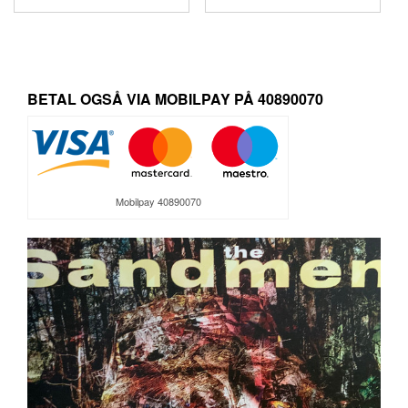
oprindelige
aktuelle
pris
pris
var:
er:
119,95 kr..
99,95 kr.
BETAL OGSÅ VIA MOBILPAY PÅ 40890070
Mobilpay 40890070