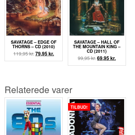
SAVATAGE ‎– EDGE OF
SAVATAGE ‎– HALL OF
THORNS – CD (2010)
THE MOUNTAIN KING –
CD (2011)
Den
Den
119,95
kr.
79,95
kr.
Den
Den
99,95
kr.
69,95
kr.
oprindelige
aktuelle
oprindelige
aktuelle
pris
pris
pris
pris
var:
er:
var:
er:
119,95 kr..
79,95 kr..
99,95 kr..
69,95 kr..
Relaterede varer
TILBUD!