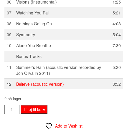
06
Visions (Instrumental)
1:25
07
Watching You Fall
5:21
08
Nothings Going On
4:08
09
Symmetry
5:04
10
Alone You Breathe
7:30
Bonus Tracks
11
Summer’s Rain (acoustic version recorded by
5:20
Jon Oliva in 2011)
12
Believe (acoustic version)
3:52
2 på lager
Savatage
Tilføj til kurv
‎–
Handful
Add to Wishlist
Of