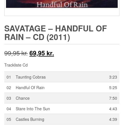
SAVATAGE ‎– HANDFUL OF
RAIN – CD (2011)
Den
Den
99,95
kr.
69,95
kr.
oprindelige
aktuelle
Trackliste Cd
pris
pris
01
Taunting Cobras
3:23
var:
er:
02
Handful Of Rain
5:25
99,95 kr..
69,95 kr..
03
Chance
7:50
04
Stare Into The Sun
4:43
05
Castles Burning
4:39