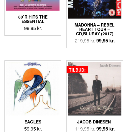
80`R HITS THE
ESSENTIAL
MADONNA – REBEL
99,95
kr.
HEART TOUR –
CD,BLURAY (2017)
Den
Den
219,95
kr.
99,95
kr.
oprindelige
aktuelle
pris
pris
var:
er:
219,95 kr..
99,95 kr.
TILBUD!
EAGLES
JACOB DINESEN ‎
Den
Den
59,95
kr.
119,95
kr.
99,95
kr.