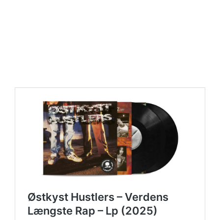
https://place4music.dk/vare/ace-frehley-10000-volts-
lp-picture-disc-rsd-2024/