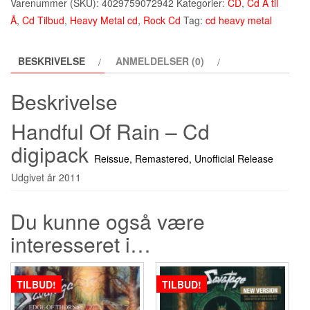
Varenummer (SKU):
4029759072942
Kategorier:
CD
,
Cd A til
Rain
Å
,
Cd Tilbud
,
Heavy Metal cd
,
Rock Cd
Tag:
cd heavy metal
-
Cd
BESKRIVELSE
ANMELDELSER (0)
(2011)
antal
Beskrivelse
Handful Of Rain – Cd
digipack
Reissue, Remastered, Unofficial Release
Udgivet år 2011
Du kunne også være
interesseret i…
TILBUD!
TILBUD!