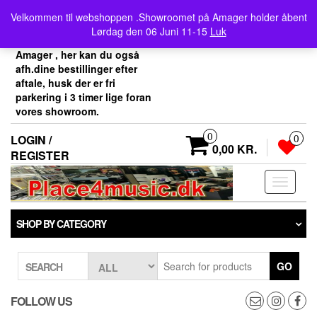
Skip
Velkommen her i
Velkommen til webshoppen .Showroomet på Amager holder åbent
to
Place4music`s webshop .
Lørdag den 06 Juni 11-15
Luk
the
Vores showroom ligger på
content
Amager , her kan du også
afh.dine bestillinger efter
aftale, husk der er fri
parkering i 3 timer lige foran
vores showroom.
0
LOGIN /
0
0,00 KR.
REGISTER
Toggle
navigati
SHOP BY CATEGORY
GO
SEARCH
FOLLOW US