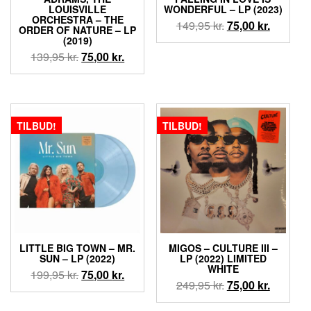
LOUISVILLE
WONDERFUL – LP (2023)
ORCHESTRA – THE
Den
Den
149,95
kr.
75,00
kr.
ORDER OF NATURE – LP
oprindelige
aktuelle
(2019)
pris
pris
Den
Den
139,95
kr.
75,00
kr.
var:
er:
oprindelige
aktuelle
149,95 kr..
75,00 kr.
pris
pris
var:
er:
139,95 kr..
75,00 kr..
TILBUD!
TILBUD!
LITTLE BIG TOWN – MR.
MIGOS – CULTURE III –
SUN – LP (2022)
LP (2022) LIMITED
WHITE
Den
Den
199,95
kr.
75,00
kr.
Den
Den
249,95
kr.
75,00
kr.
oprindelige
aktuelle
oprindelige
aktuelle
pris
pris