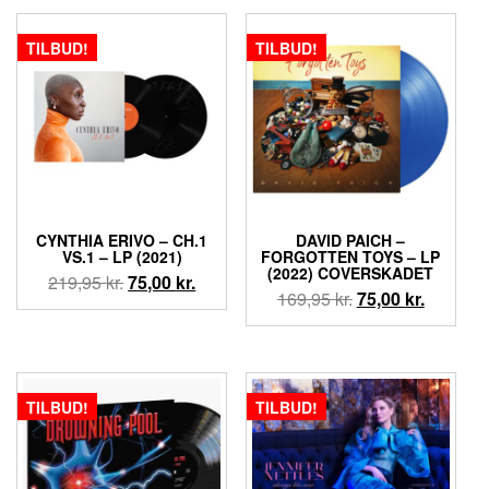
var:
er:
179,95 kr..
75,00 kr..
399,95 kr..
75,00 kr.
TILBUD!
TILBUD!
CYNTHIA ERIVO – CH.1
DAVID PAICH ‎–
VS.1 – LP (2021)
FORGOTTEN TOYS – LP
(2022) COVERSKADET
Den
Den
219,95
kr.
75,00
kr.
Den
Den
169,95
kr.
75,00
kr.
oprindelige
aktuelle
oprindelige
aktuelle
pris
pris
pris
pris
var:
er:
var:
er:
219,95 kr..
75,00 kr..
169,95 kr..
75,00 kr.
TILBUD!
TILBUD!