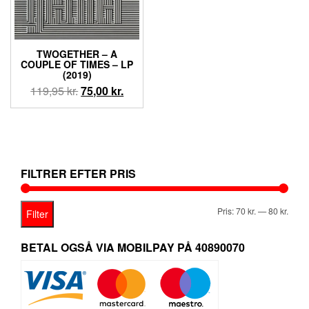
TWOGETHER – A
COUPLE OF TIMES – LP
(2019)
Den
Den
119,95
kr.
75,00
kr.
oprindelige
aktuelle
pris
pris
var:
er:
119,95 kr..
75,00 kr..
FILTRER EFTER PRIS
Mind
Høje
Pris:
70 kr.
—
80 kr.
Filter
pris
pris
BETAL OGSÅ VIA MOBILPAY PÅ 40890070