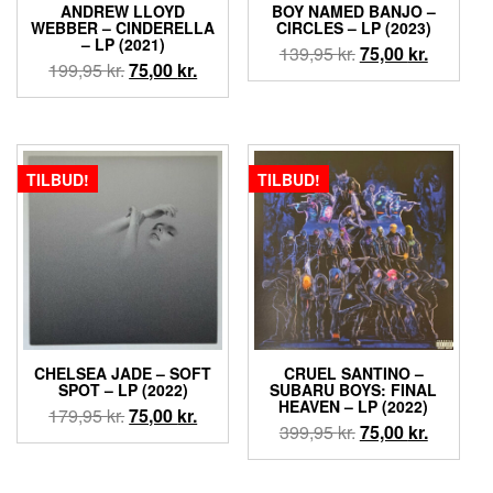
ANDREW LLOYD
BOY NAMED BANJO ‎–
WEBBER – CINDERELLA
CIRCLES – LP (2023)
– LP (2021)
Den
Den
139,95
kr.
75,00
kr.
Den
Den
199,95
kr.
75,00
kr.
oprindelige
aktuelle
oprindelige
aktuelle
pris
pris
pris
pris
var:
er:
var:
er:
139,95 kr..
75,00 kr.
199,95 kr..
75,00 kr..
TILBUD!
TILBUD!
CHELSEA JADE – SOFT
CRUEL SANTINO –
SPOT – LP (2022)
SUBARU BOYS: FINAL
HEAVEN – LP (2022)
Den
Den
179,95
kr.
75,00
kr.
Den
Den
399,95
kr.
75,00
kr.
oprindelige
aktuelle
oprindelige
aktuelle
pris
pris
pris
pris
var:
er: