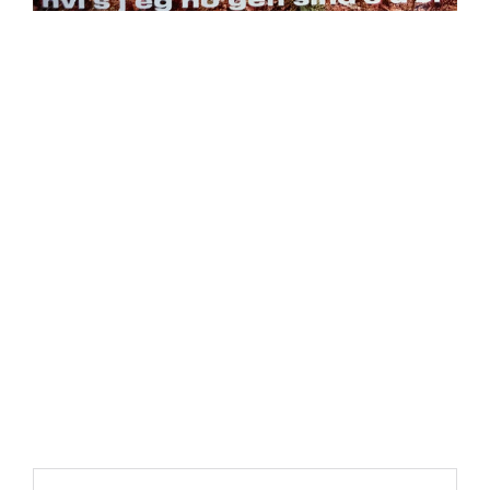
https://place4music.dk/vare/ace-frehley-10000-volts-
lp-picture-disc-rsd-2024/