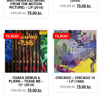
BROTHERHOOD (MUSIC
(2020)
FROM THE MOTION
Den
Den
159,95
kr.
75,00
kr.
PICTURE) – LP (2016)
oprindelige
aktuelle
Den
Den
169,95
kr.
75,00
kr.
pris
pris
oprindelige
aktuelle
var:
er:
pris
pris
159,95 kr..
75,00 kr.
var:
er:
169,95 kr..
75,00 kr..
TILBUD!
TILBUD!
CHAKA DEMUS &
CHICAGO ‎– CHICAGO 19
PLIERS – TEASE ME –
– LP (1988)
12″ (2018)
Den
Den
100,00
kr.
75,00
kr.
Den
Den
139,95
kr.
75,00
kr.
oprindelige
aktuelle
oprindelige
aktuelle
pris
pris
pris
pris
var:
er: