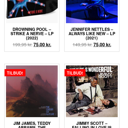
DROWNING POOL –
JENNIFER NETTLES –
STRIKE A NERVE – LP
ALWAYS LIKE NEW – LP
(2022)
(2021)
Den
Den
Den
Den
199,95
kr.
75,00
kr.
149,95
kr.
75,00
kr.
oprindelige
aktuelle
oprindelige
aktuelle
pris
pris
pris
pris
var:
er:
var:
er:
199,95 kr..
75,00 kr..
149,95 kr..
75,00 kr.
TILBUD!
TILBUD!
JIM JAMES, TEDDY
JIMMY SCOTT –
ABRAMS, THE
FALLING IN LOVE IS