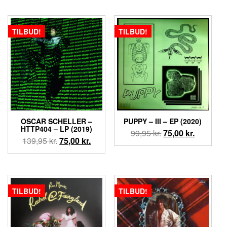
pris
pris
var:
er:
var:
er:
199,95 kr..
75,00 kr..
249,95 kr..
75,00 kr.
TILBUD!
TILBUD!
OSCAR SCHELLER –
PUPPY ‎– III – EP (2020)
HTTP404 – LP (2019)
Den
Den
99,95
kr.
75,00
kr.
Den
Den
139,95
kr.
75,00
kr.
oprindelige
aktuelle
oprindelige
aktuelle
pris
pris
pris
pris
var:
er:
var:
er:
99,95 kr..
75,00 kr..
139,95 kr..
75,00 kr..
TILBUD!
TILBUD!