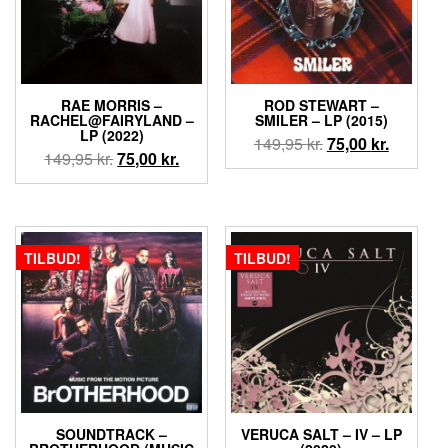
RAE MORRIS –
ROD STEWART –
RACHEL@FAIRYLAND –
SMILER – LP (2015)
LP (2022)
Den
Den
149,95
kr.
75,00
kr.
Den
Den
149,95
kr.
75,00
kr.
oprindelige
aktuelle
oprindelige
aktuelle
pris
pris
pris
pris
var:
er:
var:
er:
149,95 kr..
75,00 kr.
149,95 kr..
75,00 kr..
TILBUD!
TILBUD!
SOUNDTRACK –
VERUCA SALT – IV – LP