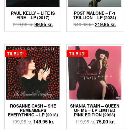
PAUL KELLY – LIFE IS
POST MALONE – F-1
FINE – LP (2017)
TRILLION – LP (2024)
Den
Den
Den
Den
219,95
kr.
99,95
kr.
349,95
kr.
219,95
kr.
oprindelige
aktuelle
oprindelige
aktuell
pris
pris
pris
pris
var:
er:
var:
er:
219,95 kr..
99,95 kr..
349,95 kr..
219,95 k
TILBUD!
TILBUD!
ROSANNE CASH – SHE
SHANIA TWAIN – QUEEN
REMEMBERS
OF ME – LP LIMITED
EVERYTHING – LP (2018)
PINK EDITION (2023)
Den
Den
Den
Den
199,95
kr.
149,95
kr.
119,95
kr.
75,00
kr.
oprindelige
aktuelle
oprindelige
aktuelle