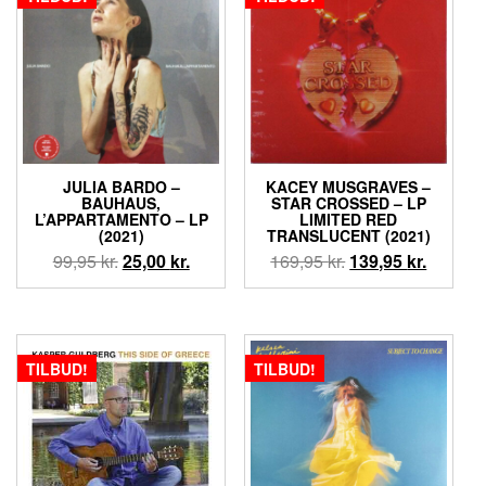
JULIA BARDO –
KACEY MUSGRAVES –
BAUHAUS,
STAR CROSSED – LP
L’APPARTAMENTO – LP
LIMITED RED
(2021)
TRANSLUCENT (2021)
Den
Den
Den
Den
99,95
kr.
25,00
kr.
169,95
kr.
139,95
kr.
oprindelige
aktuelle
oprindelige
aktuell
pris
pris
pris
pris
var:
er:
var:
er:
99,95 kr..
25,00 kr..
169,95 kr..
139,95 k
TILBUD!
TILBUD!