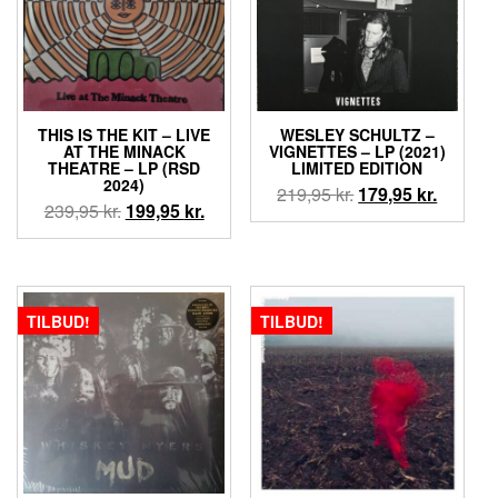
THIS IS THE KIT – LIVE
WESLEY SCHULTZ –
AT THE MINACK
VIGNETTES – LP (2021)
THEATRE – LP (RSD
LIMITED EDITION
2024)
Den
Den
219,95
kr.
179,95
kr.
Den
Den
239,95
kr.
199,95
kr.
oprindelige
aktuell
oprindelige
aktuelle
pris
pris
pris
pris
var:
er:
var:
er:
219,95 kr..
179,95 k
239,95 kr..
199,95 kr..
TILBUD!
TILBUD!