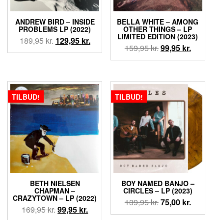
ANDREW BIRD – INSIDE
BELLA WHITE – AMONG
PROBLEMS LP (2022)
OTHER THINGS – LP
LIMITED EDITION (2023)
Den
Den
189,95
kr.
129,95
kr.
Den
Den
159,95
kr.
99,95
kr.
oprindelige
aktuelle
oprindelige
aktuelle
pris
pris
pris
pris
var:
er:
var:
er:
189,95 kr..
129,95 kr..
159,95 kr..
99,95 kr.
TILBUD!
TILBUD!
BETH NIELSEN
BOY NAMED BANJO ‎–
CHAPMAN –
CIRCLES – LP (2023)
CRAZYTOWN – LP (2022)
Den
Den
139,95
kr.
75,00
kr.
Den
Den
169,95
kr.
99,95
kr.
oprindelige
aktuelle
oprindelige
aktuelle