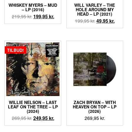
WHISKEY MYERS – MUD
WILL VARLEY – THE
– LP (2016)
HOLE AROUND MY
HEAD – LP (2021)
Den
Den
219,95
kr.
199,95
kr.
Den
Den
199,95
kr.
49,95
kr.
oprindelige
aktuelle
oprindelige
aktuelle
pris
pris
pris
pris
var:
er:
var:
er:
219,95 kr..
199,95 kr..
199,95 kr..
49,95 kr.
TILBUD!
WILLIE NELSON – LAST
ZACH BRYAN – WITH
LEAF ON THE TREE – LP
HEAVEN ON TOP – LP
(2024)
(2026)
Den
Den
269,95
kr.
249,95
kr.
269,95
kr.
oprindelige
aktuelle
pris
pris