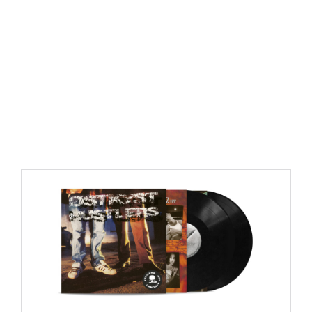
https://place4music.dk/vare/ace-frehley-10000-volts-
lp-picture-disc-rsd-2024/