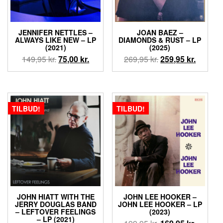
JENNIFER NETTLES –
JOAN BAEZ –
ALWAYS LIKE NEW – LP
DIAMONDS & RUST – LP
(2021)
(2025)
Den
Den
Den
Den
149,95
kr.
75,00
kr.
269,95
kr.
259,95
kr.
oprindelige
aktuelle
oprindelige
aktuell
pris
pris
pris
pris
var:
er:
var:
er:
149,95 kr..
75,00 kr..
269,95 kr..
259,95 k
TILBUD!
TILBUD!
JOHN HIATT WITH THE
JOHN LEE HOOKER –
JERRY DOUGLAS BAND
JOHN LEE HOOKER – LP
– LEFTOVER FEELINGS
(2023)
– LP (2021)
Den
Den