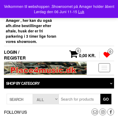
Skip
Velkommen her i
Velkommen til webshoppen .Showroomet på Amager holder åbent
to
Place4music`s webshop .
Lørdag den 06 Juni 11-15
Luk
the
Vores showroom ligger på
content
Amager , her kan du også
afh.dine bestillinger efter
aftale, husk der er fri
parkering i 3 timer lige foran
vores showroom.
0
LOGIN /
0
0,00 KR.
REGISTER
Toggle
navigati
SHOP BY CATEGORY
GO
SEARCH
FOLLOW US