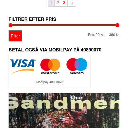
1
2
3
→
FILTRER EFTER PRIS
Mind
Høje
Pris:
20 kr.
—
360 kr.
Filter
pris
pris
BETAL OGSÅ VIA MOBILPAY PÅ 40890070
Mobilpay 40890070