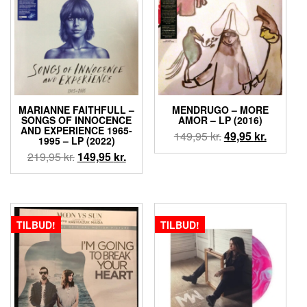
MARIANNE FAITHFULL –
MENDRUGO – MORE
SONGS OF INNOCENCE
AMOR – LP (2016)
AND EXPERIENCE 1965-
Den
Den
149,95
kr.
49,95
kr.
1995 – LP (2022)
oprindelige
aktuelle
Den
Den
219,95
kr.
149,95
kr.
pris
pris
oprindelige
aktuelle
var:
er:
pris
pris
149,95 kr..
49,95 kr.
var:
er:
219,95 kr..
149,95 kr..
TILBUD!
TILBUD!