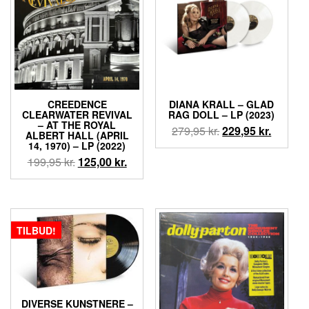
CREEDENCE
DIANA KRALL – GLAD
CLEARWATER REVIVAL
RAG DOLL – LP (2023)
– AT THE ROYAL
Den
Den
279,95
kr.
229,95
kr.
ALBERT HALL (APRIL
oprindelige
aktuell
14, 1970) – LP (2022)
pris
pris
Den
Den
199,95
kr.
125,00
kr.
var:
er:
oprindelige
aktuelle
279,95 kr..
229,95 k
pris
pris
var:
er:
199,95 kr..
125,00 kr..
TILBUD!
DIVERSE KUNSTNERE –