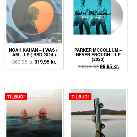
NOAH KAHAN – I WAS / I
PARKER MCCOLLUM –
AM – LP ( RSD 2024 )
NEVER ENOUGH – LP
(2023)
Den
Den
369,95
kr.
319,95
kr.
Den
Den
199,95
kr.
99,95
kr.
oprindelige
aktuelle
oprindelige
aktuelle
pris
pris
pris
pris
var:
er:
var:
er:
369,95 kr..
319,95 kr..
199,95 kr..
99,95 kr.
TILBUD!
TILBUD!