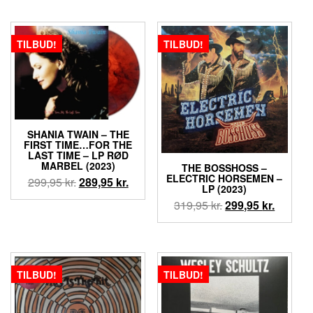
pris
pris
pris
pris
var:
er:
var:
er:
199,95 kr..
149,95 kr..
119,95 kr..
75,00 kr.
TILBUD!
TILBUD!
SHANIA TWAIN – THE
FIRST TIME…FOR THE
LAST TIME – LP RØD
MARBEL (2023)
THE BOSSHOSS –
ELECTRIC HORSEMEN –
Den
Den
299,95
kr.
289,95
kr.
LP (2023)
oprindelige
aktuelle
Den
Den
319,95
kr.
299,95
kr.
pris
pris
oprindelige
aktuell
var:
er:
pris
pris
299,95 kr..
289,95 kr..
var:
er:
319,95 kr..
299,95 k
TILBUD!
TILBUD!