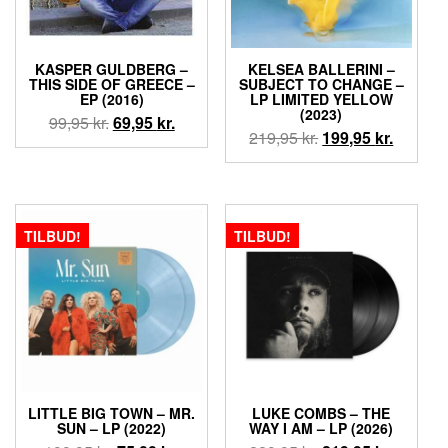
KASPER GULDBERG –
KELSEA BALLERINI –
THIS SIDE OF GREECE –
SUBJECT TO CHANGE –
EP (2016)
LP LIMITED YELLOW
(2023)
Den
Den
99,95
kr.
69,95
kr.
Den
Den
219,95
kr.
199,95
kr.
oprindelige
aktuelle
oprindelige
aktuell
pris
pris
pris
pris
var:
er:
var:
er:
99,95 kr..
69,95 kr..
219,95 kr..
199,95 k
TILBUD!
TILBUD!
LITTLE BIG TOWN – MR.
LUKE COMBS – THE
SUN – LP (2022)
WAY I AM – LP (2026)