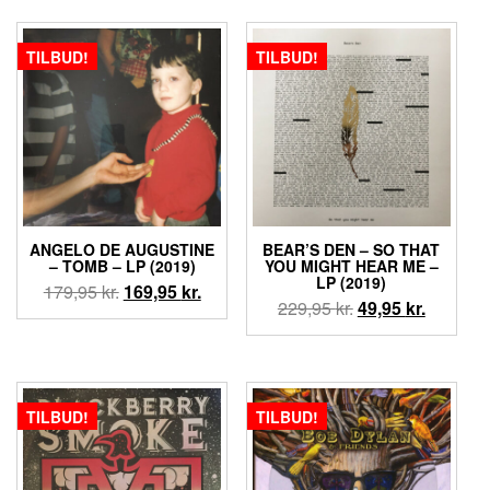
var:
er:
269,95 kr..
249,95 kr..
TILBUD!
TILBUD!
ANGELO DE AUGUSTINE
BEAR’S DEN – SO THAT
‎– TOMB – LP (2019)
YOU MIGHT HEAR ME –
LP (2019)
Den
Den
179,95
kr.
169,95
kr.
Den
Den
229,95
kr.
49,95
kr.
oprindelige
aktuelle
oprindelige
aktuelle
pris
pris
pris
pris
var:
er:
var:
er:
179,95 kr..
169,95 kr..
229,95 kr..
49,95 kr.
TILBUD!
TILBUD!