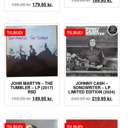
199,95
kr.
169,95
kr.
Den
Den
199,95
kr.
179,95
kr.
oprindelige
aktuell
oprindelige
aktuelle
pris
pris
pris
pris
var:
er:
var:
er:
199,95 kr..
169,95 k
199,95 kr..
179,95 kr..
TILBUD!
TILBUD!
JOHN MARTYN ‎– THE
JOHNNY CASH –
TUMBLER – LP (2017)
SONGWRITER – LP
RSD
LIMITED EDITION (2024)
Den
Den
Den
Den
169,95
kr.
149,95
kr.
249,95
kr.
219,95
kr.
oprindelige
aktuelle
oprindelige
aktuell
pris
pris
pris
pris
var:
er:
var:
er:
169,95 kr..
149,95 kr..
249,95 kr..
219,95 k
TILBUD!
TILBUD!