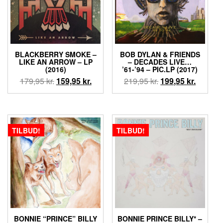
BLACKBERRY SMOKE ‎–
BOB DYLAN & FRIENDS
LIKE AN ARROW – LP
‎– DECADES LIVE…
(2016)
’61-’94 – PIC.LP (2017)
Den
Den
Den
Den
179,95
kr.
159,95
kr.
219,95
kr.
199,95
kr.
oprindelige
aktuelle
oprindelige
aktuell
pris
pris
pris
pris
var:
er:
var:
er:
179,95 kr..
159,95 kr..
219,95 kr..
199,95 k
TILBUD!
TILBUD!
BONNIE “PRINCE” BILLY
BONNIE PRINCE BILLY* ‎–