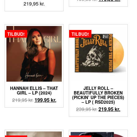
219,95
kr.
oprindelige
aktuell
pris
pris
var:
er:
199,95 kr..
179,95 k
TILBUD!
TILBUD!
HANNAH ELLIS – THAT
JELLY ROLL –
GIRL – LP (2024)
BEAUTIFULLY BROKEN
(PICKIN’ UP THE PIECES)
Den
Den
219,95
kr.
199,95
kr.
– LP ( RSD2025)
oprindelige
aktuelle
Den
Den
239,95
kr.
219,95
kr.
pris
pris
oprindelige
aktuell
var:
er:
pris
pris
219,95 kr..
199,95 kr..
var:
er:
239,95 kr..
219,95 k