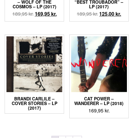
‎– WOLF OF THE
“BEST TROUBADOR” –
COSMOS – LP (2017)
LP (2017)
Den
Den
Den
Den
189,95
kr.
169,95
kr.
189,95
kr.
125,00
kr.
oprindelige
aktuelle
oprindelige
aktuell
pris
pris
pris
pris
var:
er:
var:
er:
189,95 kr..
169,95 kr..
189,95 kr..
125,00 k
BRANDI CARLILE –
CAT POWER ‎–
COVER STORIES – LP
WANDERER – LP (2018)
(2017)
169,95
kr.