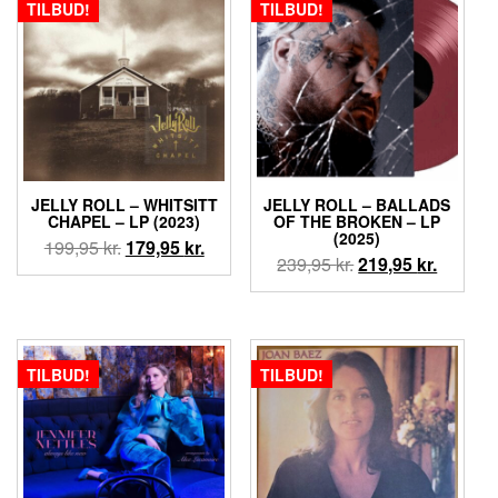
TILBUD!
TILBUD!
JELLY ROLL – WHITSITT
JELLY ROLL – BALLADS
CHAPEL – LP (2023)
OF THE BROKEN – LP
(2025)
Den
Den
199,95
kr.
179,95
kr.
Den
Den
239,95
kr.
219,95
kr.
oprindelige
aktuelle
oprindelige
aktuell
pris
pris
pris
pris
var:
er:
var:
er:
199,95 kr..
179,95 kr..
239,95 kr..
219,95 k
TILBUD!
TILBUD!