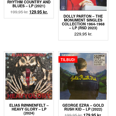
RHYTHM COUNTRY AND
BLUES – LP (2021)
Den
Den
199,95
kr.
129,95
kr.
DOLLY PARTON – THE
oprindelige
aktuelle
MONUMENT SINGLES
pris
pris
COLLECTION 1964-1968
– LP (RSD 2023)
var:
er:
229,95
kr.
199,95 kr..
129,95 kr..
TILBUD!
ELIAS RØNNENFELT –
GEORGE EZRA – GOLD
HEAVY GLORY – LP
RUSH KID – LP (2022)
(2024)
Den
Den
199,95
kr.
179,95
kr.