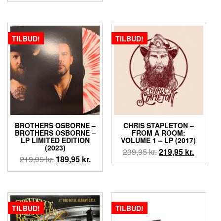
pris
pris
pris
pris
var:
er:
var:
er:
139,95 kr..
75,00 kr.
169,95 kr..
99,95 kr..
TILBUD!
TILBUD!
BROTHERS OSBORNE –
CHRIS STAPLETON –
BROTHERS OSBORNE –
FROM A ROOM:
LP LIMITED EDITION
VOLUME 1 – LP (2017)
(2023)
Den
Den
239,95
kr.
219,95
kr.
Den
Den
219,95
kr.
189,95
kr.
oprindelige
aktuell
oprindelige
aktuelle
pris
pris
pris
pris
var:
er:
var:
er:
239,95 kr..
219,95 k
219,95 kr..
189,95 kr..
TILBUD!
TILBUD!