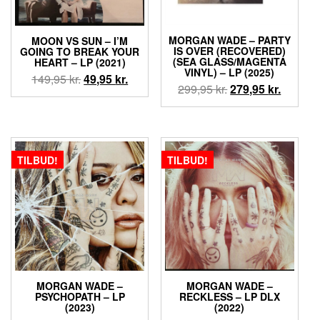
MORGAN WADE – PARTY
MOON VS SUN – I’M
IS OVER (RECOVERED)
GOING TO BREAK YOUR
(SEA GLASS/MAGENTA
HEART – LP (2021)
VINYL) – LP (2025)
Den
Den
149,95
kr.
49,95
kr.
Den
Den
299,95
kr.
279,95
kr.
oprindelige
aktuelle
oprindelige
aktuell
pris
pris
pris
pris
var:
er:
var:
er:
149,95 kr..
49,95 kr..
299,95 kr..
279,95 k
TILBUD!
TILBUD!
MORGAN WADE –
MORGAN WADE –
PSYCHOPATH – LP
RECKLESS – LP DLX
(2023)
(2022)