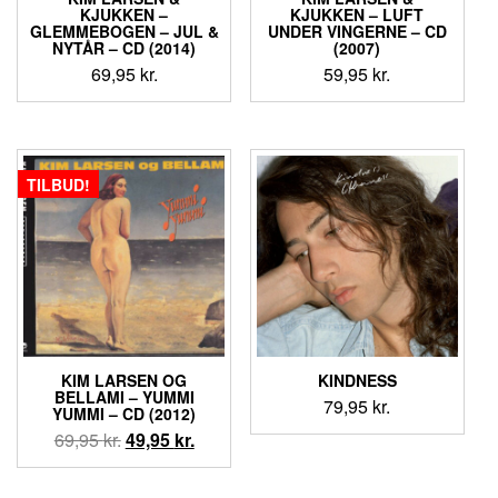
KJUKKEN ‎–
KJUKKEN ‎– LUFT
GLEMMEBOGEN – JUL &
UNDER VINGERNE – CD
NYTÅR – CD (2014)
(2007)
69,95
kr.
59,95
kr.
TILBUD!
KIM LARSEN OG
KINDNESS
BELLAMI ‎– YUMMI
79,95
kr.
YUMMI – CD (2012)
Den
Den
69,95
kr.
49,95
kr.
oprindelige
aktuelle
pris
pris