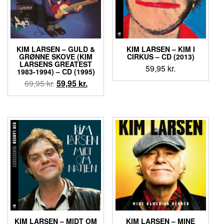
KIM LARSEN ‎– GULD &
KIM LARSEN ‎– KIM I
GRØNNE SKOVE (KIM
CIRKUS – CD (2013)
LARSENS GREATEST
59,95
kr.
1983-1994) – CD (1995)
Den
Den
69,95
kr.
59,95
kr.
oprindelige
aktuelle
pris
pris
var:
er:
69,95 kr..
59,95 kr..
KIM LARSEN ‎– MIDT OM
KIM LARSEN ‎– MINE