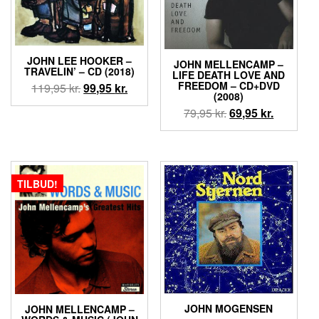
JOHN LEE HOOKER –
JOHN MELLENCAMP ‎–
TRAVELIN’ – CD (2018)
LIFE DEATH LOVE AND
FREEDOM – CD+DVD
Den
Den
119,95
kr.
99,95
kr.
(2008)
oprindelige
aktuelle
Den
Den
79,95
kr.
69,95
kr.
pris
pris
oprindelige
aktuelle
var:
er:
pris
pris
119,95 kr..
99,95 kr..
var:
er:
79,95 kr..
69,95 kr..
TILBUD!
JOHN MOGENSEN
JOHN MELLENCAMP ‎–