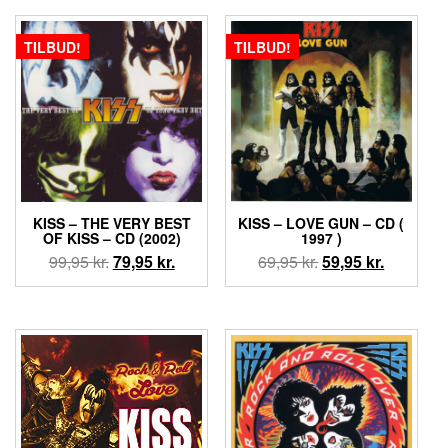
var:
er:
69,95 kr..
49,95 kr..
TILBUD!
TILBUD!
KISS – THE VERY BEST
KISS ‎– LOVE GUN – CD (
OF KISS – CD (2002)
1997 )
Den
Den
Den
Den
99,95
kr.
79,95
kr.
69,95
kr.
59,95
kr.
oprindelige
aktuelle
oprindelige
aktuelle
pris
pris
pris
pris
var:
er:
var:
er:
99,95 kr..
79,95 kr..
69,95 kr..
59,95 kr..