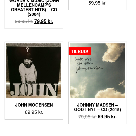
WORDS & MUSIC (JOHN
59,95
kr.
MELLENCAMP’S
GREATEST HITS) – CD
(2004)
Den
Den
99,95
kr.
79,95
kr.
oprindelige
aktuelle
pris
pris
var:
er:
99,95 kr..
79,95 kr..
TILBUD!
JOHN MOGENSEN
JOHNNY MADSEN ‎–
GODT NYT – CD (2015)
69,95
kr.
Den
Den
79,95
kr.
69,95
kr.
oprindelige
aktuelle
pris
pris