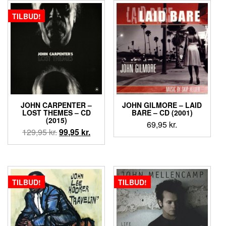
99,95 kr..
89,95 kr..
TILBUD!
JOHN CARPENTER ‎–
JOHN GILMORE ‎– LAID
LOST THEMES – CD
BARE – CD (2001)
(2015)
69,95
kr.
Den
Den
129,95
kr.
99,95
kr.
oprindelige
aktuelle
pris
pris
var:
er:
129,95 kr..
99,95 kr..
TILBUD!
TILBUD!