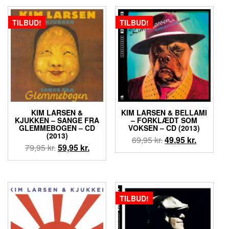
119,95 kr..
89,95 kr..
TILBUD!
TILBUD!
KIM LARSEN &
KIM LARSEN & BELLAMI
KJUKKEN ‎– SANGE FRA
‎– FORKLÆDT SOM
GLEMMEBOGEN – CD
VOKSEN – CD (2013)
(2013)
Den
Den
69,95
kr.
49,95
kr.
Den
Den
79,95
kr.
59,95
kr.
oprindelige
aktuelle
oprindelige
aktuelle
pris
pris
pris
pris
var:
er:
var:
er:
69,95 kr..
49,95 kr..
79,95 kr..
59,95 kr..
TILBUD!