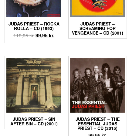
JUDAS PRIEST ‎– ROCKA
JUDAS PRIEST ‎–
ROLLA – CD (1993)
SCREAMING FOR
VENGEANCE – CD (2001)
Den
Den
119,95
kr.
99,95
kr.
oprindelige
aktuelle
pris
pris
var:
er:
119,95 kr..
99,95 kr..
JUDAS PRIEST ‎– SIN
JUDAS PRIEST ‎– THE
AFTER SIN – CD (2001)
ESSENTIAL JUDAS
PRIEST – CD (2015)
99,95
kr.