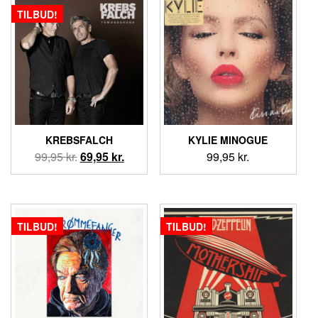
69,95 kr..
59,95 kr..
TILBUD!
KREBSFALCH
KYLIE MINOGUE
Den
Den
99,95
kr.
69,95
kr.
99,95
kr.
oprindelige
aktuelle
pris
pris
var:
er:
99,95 kr..
69,95 kr..
TILBUD!
TILBUD!