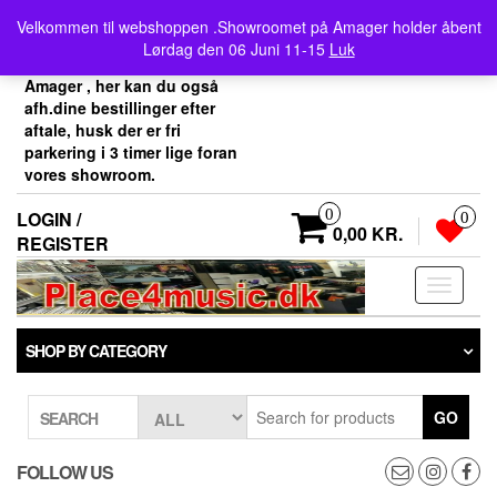
Skip
Velkommen her i
Velkommen til webshoppen .Showroomet på Amager holder åbent
to
Place4music`s webshop .
Lørdag den 06 Juni 11-15
Luk
the
Vores showroom ligger på
content
Amager , her kan du også
afh.dine bestillinger efter
aftale, husk der er fri
parkering i 3 timer lige foran
vores showroom.
0
LOGIN /
0
0,00 KR.
REGISTER
Toggle
navigati
SHOP BY CATEGORY
GO
SEARCH
FOLLOW US