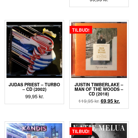
TILBUD!
JUDAS PRIEST ‎– TURBO
JUSTIN TIMBERLAKE –
– CD (2002)
MAN OF THE WOODS –
CD (2018)
99,95
kr.
Den
Den
119,95
kr.
69,95
kr.
oprindelige
aktuelle
pris
pris
var:
er:
119,95 kr..
69,95 kr.
TILBUD!