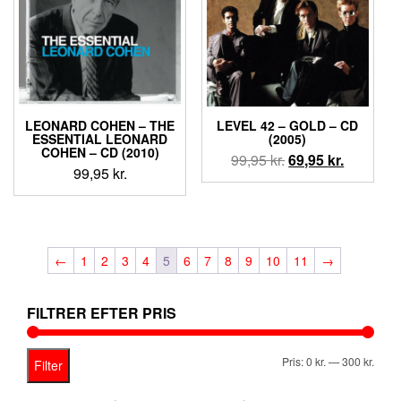
LEONARD COHEN – THE
LEVEL 42 ‎– GOLD – CD
ESSENTIAL LEONARD
(2005)
COHEN – CD (2010)
Den
Den
99,95
kr.
69,95
kr.
99,95
kr.
oprindelige
aktuelle
pris
pris
var:
er:
99,95 kr..
69,95 kr..
←
1
2
3
4
5
6
7
8
9
10
11
→
FILTRER EFTER PRIS
Mind
Høje
Pris:
0 kr.
—
300 kr.
Filter
pris
pris