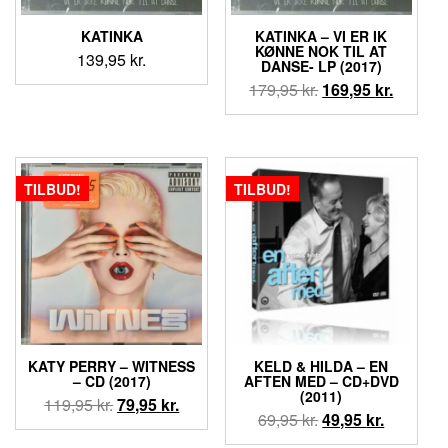
KATINKA
KATINKA – VI ER IK
KØNNE NOK TIL AT
139,95
kr.
DANSE- LP (2017)
Den
Den
179,95
kr.
169,95
kr.
oprindelige
aktuell
pris
pris
var:
er:
179,95 kr..
169,95 k
TILBUD!
TILBUD!
KATY PERRY – WITNESS
KELD & HILDA – EN
– CD (2017)
AFTEN MED – CD+DVD
(2011)
Den
Den
119,95
kr.
79,95
kr.
Den
Den
69,95
kr.
49,95
kr.
oprindelige
aktuelle
oprindelige
aktuelle
pris
pris