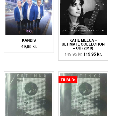
KANDIS
KATIE MELUA ‎–
ULTIMATE COLLECTION
49,95
kr.
– CD (2018)
Den
Den
149,95
kr.
119,95
kr.
oprindelige
aktuell
pris
pris
var:
er:
149,95 kr..
119,95 k
TILBUD!