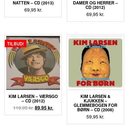
NATTEN – CD (2013)
DAMER OG HERRER –
CD (2012)
69,95
kr.
69,95
kr.
TILBUD!
KIM LARSEN ‎– VÆRSGO
KIM LARSEN &
– CD (2012)
KJUKKEN ‎–
GLEMMEBOGEN FOR
Den
Den
119,95
kr.
89,95
kr.
BØRN – CD (2008)
oprindelige
aktuelle
59,95
kr.
pris
pris
var:
er: