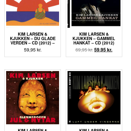
KIM LARSEN &
KIM LARSEN &
KJUKKEN ‎– DU GLADE
KJUKKEN ‎– GAMMEL
VERDEN – CD (2012) –
HANKAT – CD (2012)
Den
Den
59,95
kr.
69,95
kr.
59,95
kr.
oprindelige
aktuelle
pris
pris
var:
er:
69,95 kr..
59,95 kr..
KIM LARSEN &
KIM LARSEN &