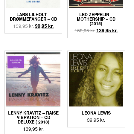
LARS LILHOLT –
LED ZEPPELIN –
DRØMMEFANGER – CD
MOTHERSHIP – CD
(2015)
Den
Den
139,95
kr.
99,95
kr.
Den
Den
159,95
kr.
139,95
kr.
oprindelige
aktuelle
oprindelige
aktuell
pris
pris
pris
pris
var:
er:
var:
er:
139,95 kr..
99,95 kr..
159,95 kr..
139,95 k
LENNY KRAVITZ ‎– RAISE
LEONA LEWIS
VIBRATION – CD
39,95
kr.
DELUXE ( 2018)
139,95
kr.