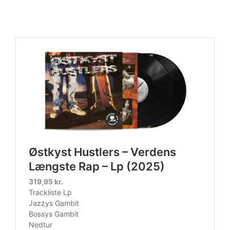
https://place4music.dk/vare/ace-frehley-10000-volts-
lp-picture-disc-rsd-2024/