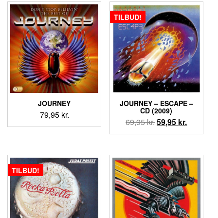
var:
er:
79,95 kr..
69,95 kr..
TILBUD!
JOURNEY
JOURNEY ‎– ESCAPE –
CD (2009)
79,95
kr.
Den
Den
69,95
kr.
59,95
kr.
oprindelige
aktuelle
pris
pris
var:
er:
69,95 kr..
59,95 kr..
TILBUD!