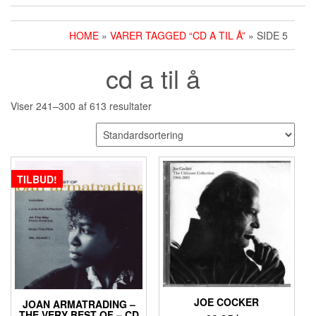
HOME
»
VARER TAGGED “CD A TIL Å”
» SIDE 5
cd a til å
Viser 241–300 af 613 resultater
TILBUD!
JOE COCKER
JOAN ARMATRADING ‎–
THE VERY BEST OF – CD