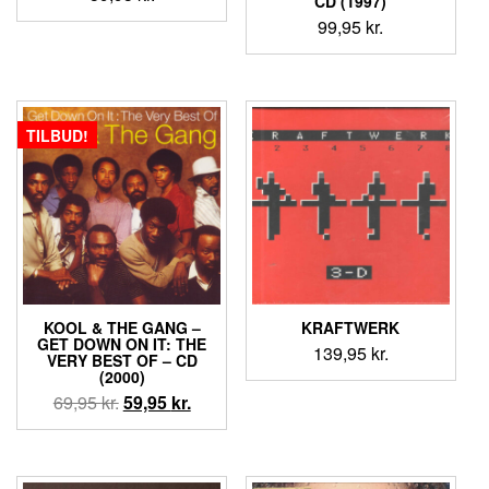
CD (1997)
99,95
kr.
TILBUD!
KOOL & THE GANG ‎–
KRAFTWERK
GET DOWN ON IT: THE
139,95
kr.
VERY BEST OF – CD
(2000)
Den
Den
69,95
kr.
59,95
kr.
oprindelige
aktuelle
pris
pris
var:
er: