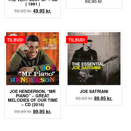
69,95
kr.
( 1991 )
Den
Den
59,95
kr.
49,95
kr.
oprindelige
aktuelle
pris
pris
var:
er:
59,95 kr..
49,95 kr..
TILBUD!
TILBUD!
JOE HENDERSON, “MR
JOE SATRIANI
PIANO” – GREAT
Den
Den
99,95
kr.
89,95
kr.
MELODIES OF OUR TIME
oprindelige
aktuelle
– CD (2016)
pris
pris
Den
Den
99,95
kr.
89,95
kr.
var:
er:
oprindelige
aktuelle
99,95 kr..
89,95 kr..
pris
pris
var:
er: