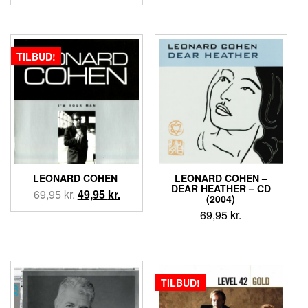
TILBUD!
LEONARD COHEN ‎
LEONARD COHEN ‎–
DEAR HEATHER – CD
Den
Den
69,95
kr.
49,95
kr.
(2004)
oprindelige
aktuelle
69,95
kr.
pris
pris
var:
er:
69,95 kr..
49,95 kr..
TILBUD!