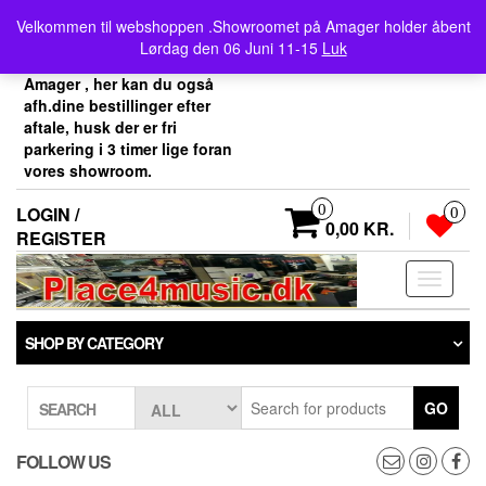
Skip
Velkommen her i
Velkommen til webshoppen .Showroomet på Amager holder åbent
to
Place4music`s webshop .
Lørdag den 06 Juni 11-15
Luk
the
Vores showroom ligger på
content
Amager , her kan du også
afh.dine bestillinger efter
aftale, husk der er fri
parkering i 3 timer lige foran
vores showroom.
0
LOGIN /
0
0,00 KR.
REGISTER
Toggle
navigati
SHOP BY CATEGORY
GO
SEARCH
FOLLOW US