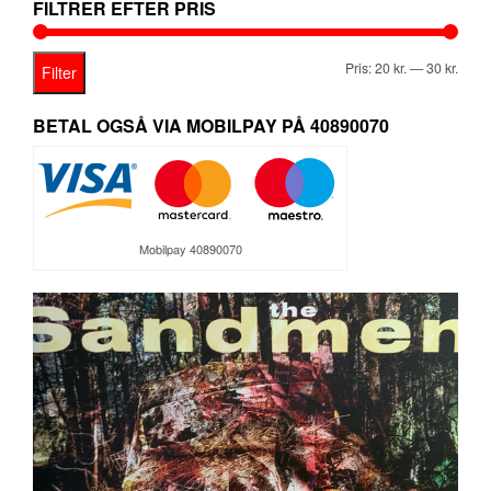
FILTRER EFTER PRIS
Mind
Høje
Pris:
20 kr.
—
30 kr.
Filter
pris
pris
BETAL OGSÅ VIA MOBILPAY PÅ 40890070
Mobilpay 40890070