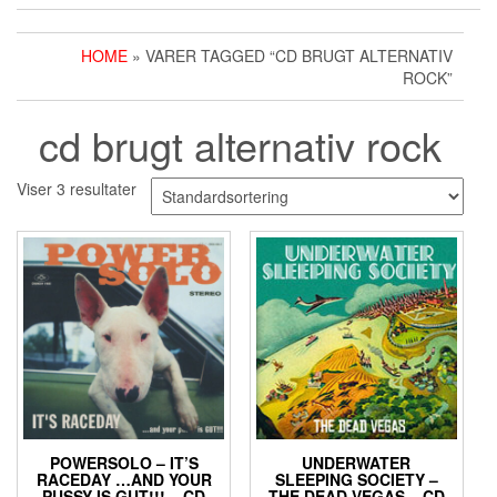
HOME
» VARER TAGGED “CD BRUGT ALTERNATIV
ROCK”
cd brugt alternativ rock
Viser 3 resultater
POWERSOLO – IT’S
UNDERWATER
RACEDAY …AND YOUR
SLEEPING SOCIETY ‎–
PUSSY IS GUT!!! – CD
THE DEAD VEGAS – CD