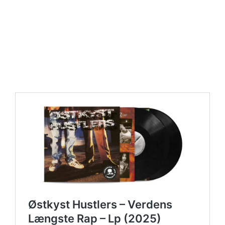
https://place4music.dk/vare/ace-frehley-10000-volts-
lp-picture-disc-rsd-2024/