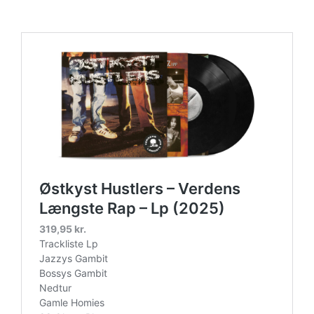
lp-picture-disc-rsd-2024/