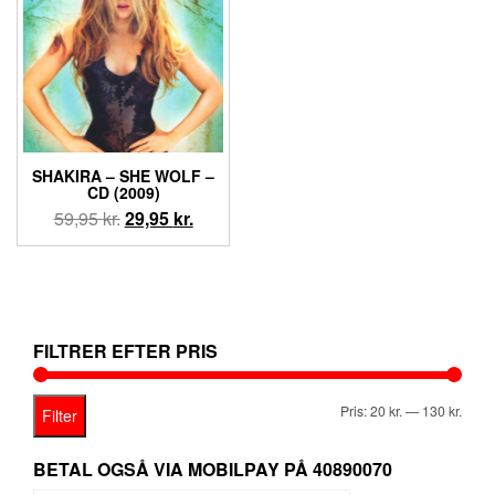
SHAKIRA ‎– SHE WOLF –
CD (2009)
Den
Den
59,95
kr.
29,95
kr.
oprindelige
aktuelle
pris
pris
var:
er:
59,95 kr..
29,95 kr..
FILTRER EFTER PRIS
Mind
Høje
Pris:
20 kr.
—
130 kr.
Filter
pris
pris
BETAL OGSÅ VIA MOBILPAY PÅ 40890070