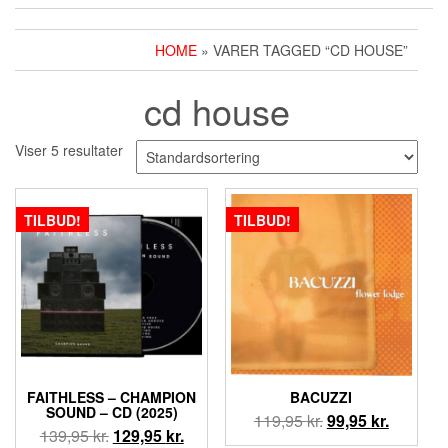
HOME
» VARER TAGGED “CD HOUSE”
cd house
Viser 5 resultater
TILBUD!
TILBUD!
FAITHLESS – CHAMPION
BACUZZI
SOUND – CD (2025)
Den
Den
119,95
kr.
99,95
kr.
Den
Den
139,95
kr.
129,95
kr.
oprindelige
aktuelle