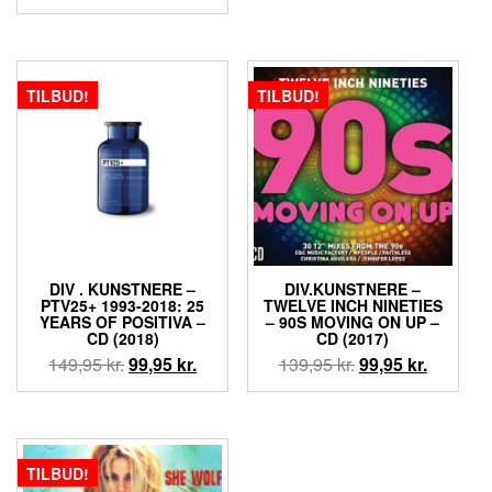
oprindelige
aktuelle
pris
pris
pris
pris
var:
er:
var:
er:
119,95 kr..
99,95 kr.
139,95 kr..
129,95 kr..
TILBUD!
TILBUD!
DIV . KUNSTNERE –
DIV.KUNSTNERE –
PTV25+ 1993-2018: 25
TWELVE INCH NINETIES
YEARS OF POSITIVA –
– 90S MOVING ON UP –
CD (2018)
CD (2017)
Den
Den
Den
Den
149,95
kr.
99,95
kr.
139,95
kr.
99,95
kr.
oprindelige
aktuelle
oprindelige
aktuelle
pris
pris
pris
pris
var:
er:
var:
er:
149,95 kr..
99,95 kr..
139,95 kr..
99,95 kr.
TILBUD!