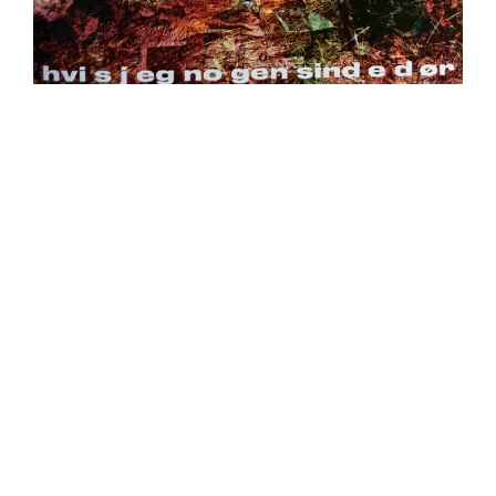
https://place4music.dk/vare/ace-frehley-10000-volts-