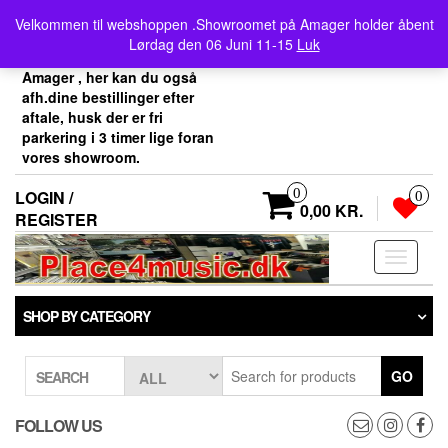
Skip
Velkommen her i
Velkommen til webshoppen .Showroomet på Amager holder åbent
to
Place4music`s webshop .
Lørdag den 06 Juni 11-15
Luk
the
Vores showroom ligger på
content
Amager , her kan du også
afh.dine bestillinger efter
aftale, husk der er fri
parkering i 3 timer lige foran
vores showroom.
0
LOGIN /
0
0,00 KR.
REGISTER
Toggle
navigati
SHOP BY CATEGORY
GO
SEARCH
FOLLOW US