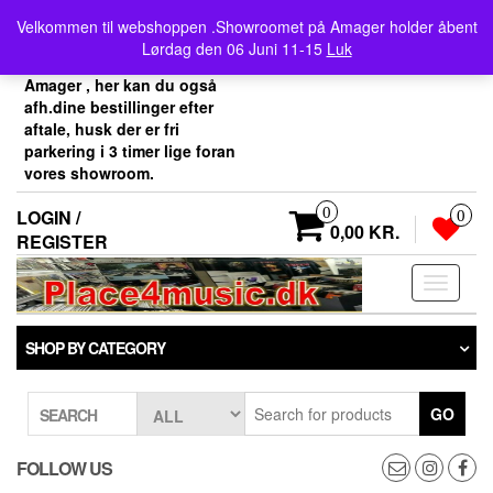
Skip
Velkommen her i
Velkommen til webshoppen .Showroomet på Amager holder åbent
to
Place4music`s webshop .
Lørdag den 06 Juni 11-15
Luk
the
Vores showroom ligger på
content
Amager , her kan du også
afh.dine bestillinger efter
aftale, husk der er fri
parkering i 3 timer lige foran
vores showroom.
0
LOGIN /
0
0,00 KR.
REGISTER
Toggle
navigati
SHOP BY CATEGORY
GO
SEARCH
FOLLOW US