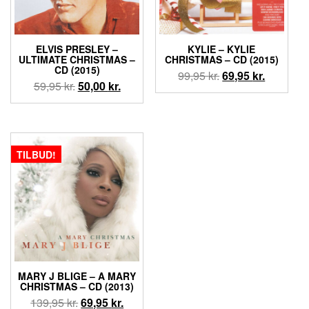
ELVIS PRESLEY –
KYLIE – KYLIE
ULTIMATE CHRISTMAS –
CHRISTMAS – CD (2015)
CD (2015)
Den
Den
99,95
kr.
69,95
kr.
Den
Den
59,95
kr.
50,00
kr.
oprindelige
aktuelle
oprindelige
aktuelle
pris
pris
pris
pris
var:
er:
var:
er:
99,95 kr..
69,95 kr..
59,95 kr..
50,00 kr..
TILBUD!
MARY J BLIGE – A MARY
CHRISTMAS – CD (2013)
Den
Den
139,95
kr.
69,95
kr.