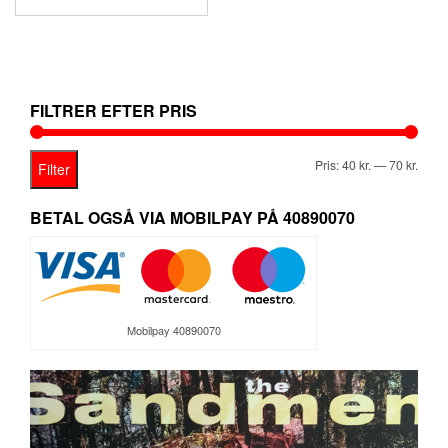
oprindelige
aktuelle
pris
pris
var:
er:
139,95 kr..
69,95 kr..
FILTRER EFTER PRIS
Mind
Høje
Pris:
40 kr.
—
70 kr.
Filter
pris
pris
BETAL OGSÅ VIA MOBILPAY PÅ 40890070
Mobilpay 40890070