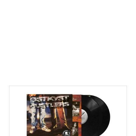
https://place4music.dk/vare/ace-frehley-10000-volts-
lp-picture-disc-rsd-2024/