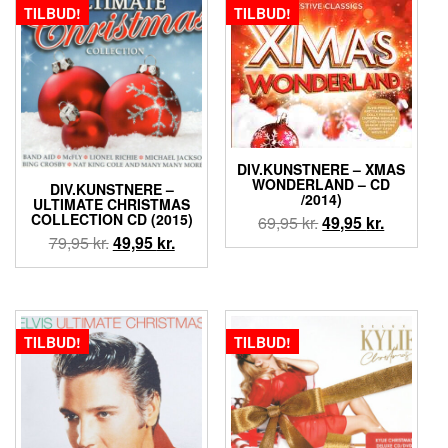
69,95 kr..
49,95 kr..
TILBUD!
TILBUD!
DIV.KUNSTNERE – XMAS
WONDERLAND – CD
DIV.KUNSTNERE –
/2014)
ULTIMATE CHRISTMAS
COLLECTION CD (2015)
Den
Den
69,95
kr.
49,95
kr.
Den
Den
79,95
kr.
49,95
kr.
oprindelige
aktuelle
oprindelige
aktuelle
pris
pris
pris
pris
var:
er:
var:
er:
69,95 kr..
49,95 kr..
79,95 kr..
49,95 kr..
TILBUD!
TILBUD!