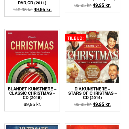
DVD,CD (2011)
Den
Den
69,95
kr.
49,95
kr.
Den
Den
149,95
kr.
49,95
kr.
oprindelige
aktuelle
oprindelige
aktuelle
pris
pris
pris
pris
var:
er:
var:
er:
69,95 kr..
49,95 kr..
149,95 kr..
49,95 kr..
TILBUD!
BLANDET KUNSTNERE –
DIV.KUNSTNERE –
CLASSIC CHRISTMAS –
STARS OF CHRISTMAS –
CD (2015)
CD (2014)
Den
Den
69,95
kr.
69,95
kr.
49,95
kr.
oprindelige
aktuelle
pris
pris
var:
er: