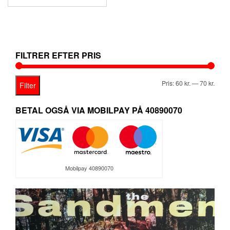
oprindelige
aktuelle
pris
pris
var:
er:
99,95 kr..
69,95 kr..
FILTRER EFTER PRIS
Mind
Høje
Pris:
60 kr.
—
70 kr.
Filter
pris
pris
BETAL OGSÅ VIA MOBILPAY PÅ 40890070
Mobilpay 40890070