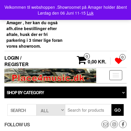
Skip
Velkommen her i
Velkommen til webshoppen .Showroomet på Amager holder åbent
to
Place4music`s webshop .
Lørdag den 06 Juni 11-15
Luk
the
Vores showroom ligger på
content
Amager , her kan du også
afh.dine bestillinger efter
aftale, husk der er fri
parkering i 3 timer lige foran
vores showroom.
0
LOGIN /
0
0,00 KR.
REGISTER
Toggle
navigati
SHOP BY CATEGORY
GO
SEARCH
FOLLOW US