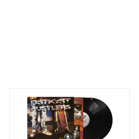
https://place4music.dk/vare/ace-frehley-10000-volts-
lp-picture-disc-rsd-2024/