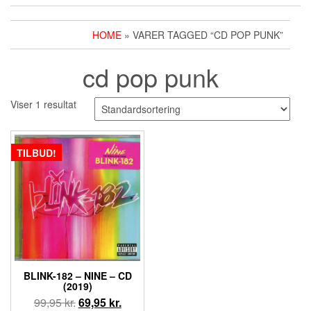
HOME
» VARER TAGGED “CD POP PUNK”
cd pop punk
Viser 1 resultat
TILBUD!
BLINK-182 – NINE – CD
(2019)
Den
Den
99,95
kr.
69,95
kr.