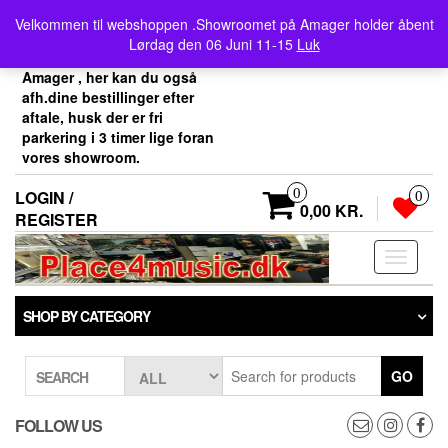
Skip
Velkommen her i
Velkommen til webshoppen .Showroomet på Amager holder åbent
to
Place4music`s webshop .
Lørdag den 06 Juni 11-15
Luk
the
Vores showroom ligger på
content
Amager , her kan du også
afh.dine bestillinger efter
aftale, husk der er fri
parkering i 3 timer lige foran
vores showroom.
0
LOGIN /
0
0,00 KR.
REGISTER
Toggle
navigati
SHOP BY CATEGORY
GO
SEARCH
FOLLOW US