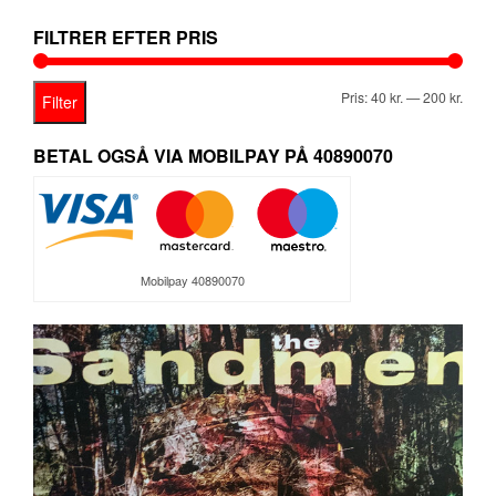
89,95 kr..
49,95 kr..
FILTRER EFTER PRIS
Mind
Høje
Pris:
40 kr.
—
200 kr.
Filter
pris
pris
BETAL OGSÅ VIA MOBILPAY PÅ 40890070
Mobilpay 40890070