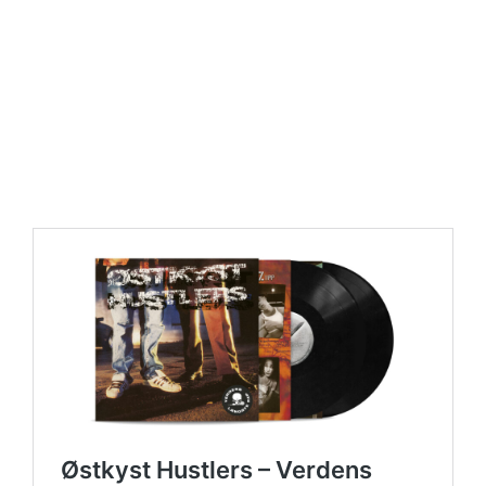
https://place4music.dk/vare/ace-frehley-10000-volts-
lp-picture-disc-rsd-2024/