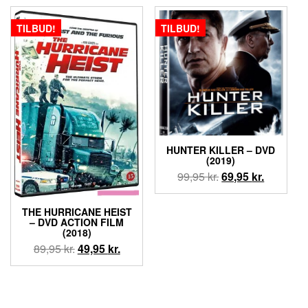
TILBUD!
TILBUD!
HUNTER KILLER – DVD
(2019)
Den
Den
99,95
kr.
69,95
kr.
oprindelige
aktuelle
pris
pris
THE HURRICANE HEIST
var:
er:
– DVD ACTION FILM
(2018)
99,95 kr..
69,95 kr..
Den
Den
89,95
kr.
49,95
kr.
oprindelige
aktuelle
pris
pris
var:
er: