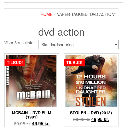
HOME
» VARER TAGGED “DVD ACTION”
dvd action
Viser 6 resultater
TILBUD!
TILBUD!
MCBAIN – DVD FILM
STOLEN – DVD (2013)
(1991)
Den
Den
69,95
kr.
49,95
kr.
Den
Den
69,95
kr.
49,95
kr.
oprindelige
aktuelle