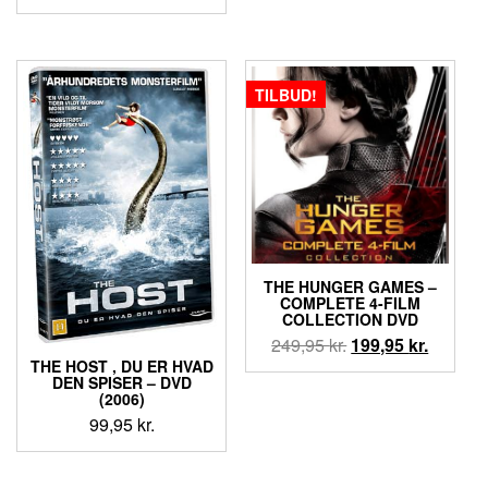
oprindelige
aktuelle
pris
pris
pris
pris
var:
er:
var:
er:
69,95 kr..
49,95 kr..
69,95 kr..
49,95 kr..
TILBUD!
THE HUNGER GAMES –
COMPLETE 4-FILM
COLLECTION DVD
Den
Den
249,95
kr.
199,95
kr.
oprindelige
aktuell
THE HOST , DU ER HVAD
DEN SPISER – DVD
pris
pris
(2006)
var:
er:
99,95
kr.
249,95 kr..
199,95 k