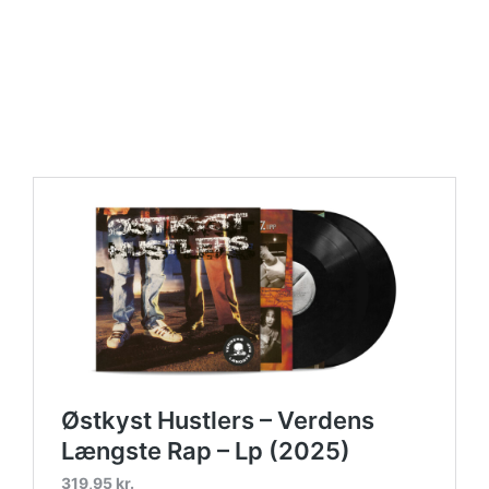
https://place4music.dk/vare/ace-frehley-10000-volts-
lp-picture-disc-rsd-2024/