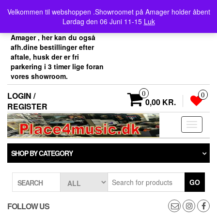
Skip
Velkommen her i
Velkommen til webshoppen .Showroomet på Amager holder åbent
to
Place4music`s webshop .
Lørdag den 06 Juni 11-15
Luk
the
Vores showroom ligger på
content
Amager , her kan du også
afh.dine bestillinger efter
aftale, husk der er fri
parkering i 3 timer lige foran
vores showroom.
0
LOGIN /
0
0,00 KR.
REGISTER
Toggle
navigati
SHOP BY CATEGORY
GO
SEARCH
FOLLOW US