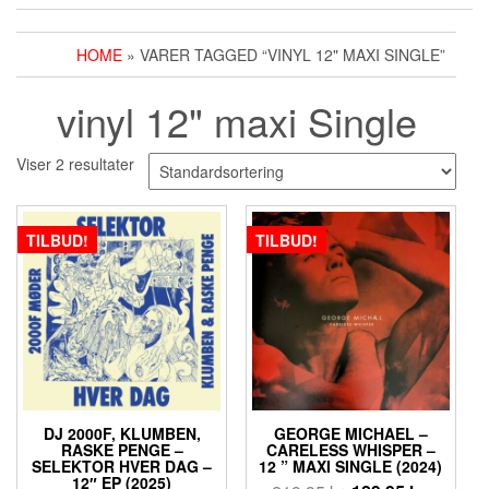
HOME
» VARER TAGGED “VINYL 12" MAXI SINGLE”
vinyl 12" maxi Single
Viser 2 resultater
TILBUD!
TILBUD!
DJ 2000F, KLUMBEN,
GEORGE MICHAEL ‎–
RASKE PENGE –
CARELESS WHISPER –
SELEKTOR HVER DAG –
12 ” MAXI SINGLE (2024)
12″ EP (2025)