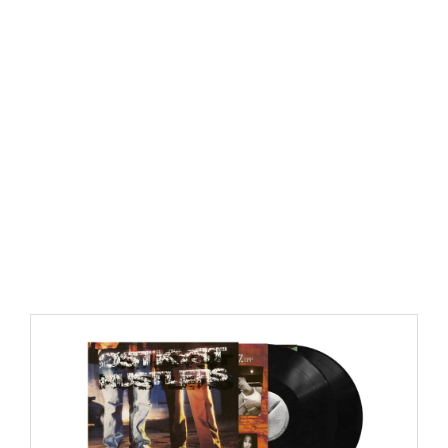
https://place4music.dk/vare/ace-frehley-10000-volts-
lp-picture-disc-rsd-2024/