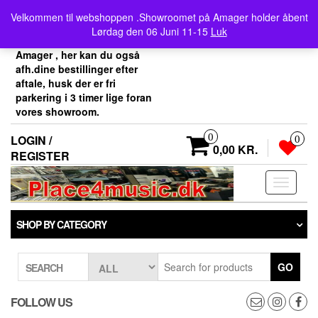
Skip
Velkommen her i
Velkommen til webshoppen .Showroomet på Amager holder åbent
to
Place4music`s webshop .
Lørdag den 06 Juni 11-15
Luk
the
Vores showroom ligger på
content
Amager , her kan du også
afh.dine bestillinger efter
aftale, husk der er fri
parkering i 3 timer lige foran
vores showroom.
0
LOGIN /
0
0,00 KR.
REGISTER
Toggle
navigati
SHOP BY CATEGORY
GO
SEARCH
FOLLOW US