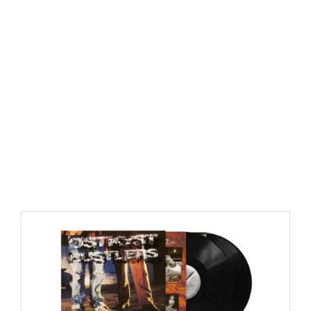
https://place4music.dk/vare/ace-frehley-10000-volts-
lp-picture-disc-rsd-2024/