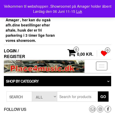
Skip
Velkommen her i
Velkommen til webshoppen .Showroomet på Amager holder åbent
to
Place4music`s webshop .
Lørdag den 06 Juni 11-15
Luk
the
Vores showroom ligger på
content
Amager , her kan du også
afh.dine bestillinger efter
aftale, husk der er fri
parkering i 3 timer lige foran
vores showroom.
0
LOGIN /
0
0,00 KR.
REGISTER
Toggle
navigati
SHOP BY CATEGORY
GO
SEARCH
FOLLOW US