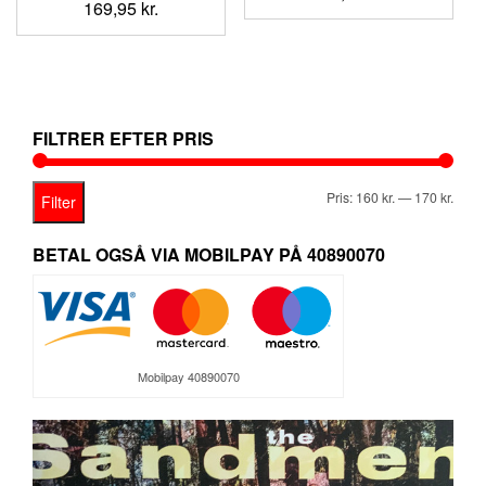
169,95
kr.
FILTRER EFTER PRIS
Mind
Høje
Pris:
160 kr.
—
170 kr.
Filter
pris
pris
BETAL OGSÅ VIA MOBILPAY PÅ 40890070
Mobilpay 40890070