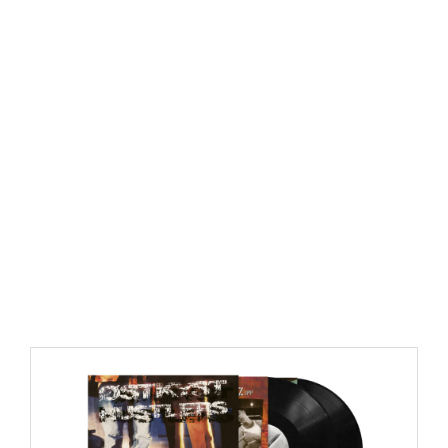
https://place4music.dk/vare/ace-frehley-10000-volts-
lp-picture-disc-rsd-2024/