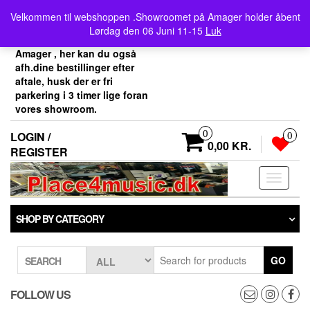
Skip
Velkommen her i
Velkommen til webshoppen .Showroomet på Amager holder åbent
to
Place4music`s webshop .
Lørdag den 06 Juni 11-15
Luk
the
Vores showroom ligger på
content
Amager , her kan du også
afh.dine bestillinger efter
aftale, husk der er fri
parkering i 3 timer lige foran
vores showroom.
0
LOGIN /
0
0,00 KR.
REGISTER
Toggle
navigati
SHOP BY CATEGORY
GO
SEARCH
FOLLOW US