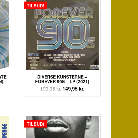
TILBUD!
ATE
DIVERSE KUNSTERNE –
) –
FOREVER 90S – LP (2021)
Den
Den
199,95
kr.
149,95
kr.
en
oprindelige
aktuelle
tuelle
pris
pris
is
var:
er:
:
199,95 kr..
149,95 kr..
9,95 kr..
TILBUD!