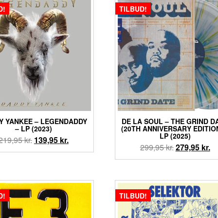
219,95 kr..
169,95 kr..
D!
TILBUD!
Y YANKEE ‎– LEGENDADDY
DE LA SOUL – THE GRIND D
– LP (2023)
(20TH ANNIVERSARY EDITION
LP (2025)
Den
Den
219,95
kr.
139,95
kr.
Den
D
299,95
kr.
279,95
kr.
oprindelige
aktuelle
oprindelige
ak
pris
pris
pris
pr
var:
er:
var:
er
219,95 kr..
139,95 kr..
299,95 kr..
27
D!
TILBUD!