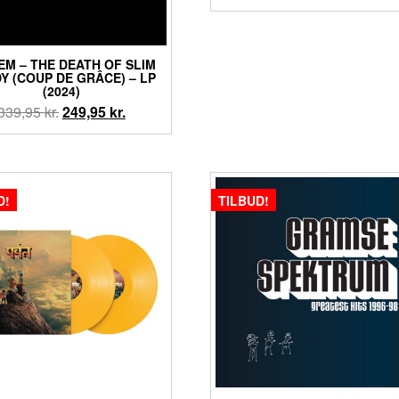
oprindelige
ak
pris
pr
var:
er
EM – THE DEATH OF SLIM
319,95 kr..
29
Y (COUP DE GRÂCE) – LP
(2024)
Den
Den
339,95
kr.
249,95
kr.
oprindelige
aktuelle
pris
pris
var:
er:
339,95 kr..
249,95 kr..
D!
TILBUD!