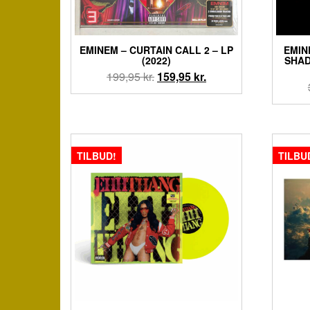
EMINEM – CURTAIN CALL 2 – LP
EMIN
(2022)
SHAD
Den
Den
199,95
kr.
159,95
kr.
oprindelige
aktuelle
pris
pris
var:
er:
199,95 kr..
159,95 kr..
TILBUD!
TILBU