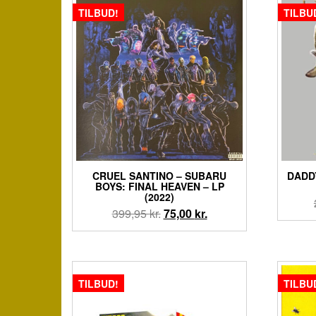
TILBUD!
TILBU
CRUEL SANTINO – SUBARU
DADD
BOYS: FINAL HEAVEN – LP
(2022)
Den
Den
399,95
kr.
75,00
kr.
oprindelige
aktuelle
pris
pris
var:
er:
399,95 kr..
75,00 kr..
TILBUD!
TILBU