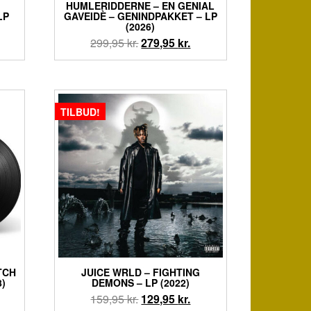
HUMLERIDDERNE – EN GENIAL
LP
GAVEIDÈ – GENINDPAKKET – LP
(2026)
en
Den
Den
299,95
kr.
279,95
kr.
tuelle
oprindelige
aktuelle
is
pris
pris
:
var:
er:
9,95 kr..
299,95 kr..
279,95 kr..
TILBUD!
TCH
JUICE WRLD – FIGHTING
8)
DEMONS – LP (2022)
Den
Den
159,95
kr.
129,95
kr.