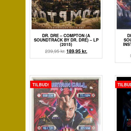
DR. DRE – COMPTON (A
D
SOUNDTRACK BY DR. DRE) – LP
SO
(2015)
INS
Den
Den
239,95
kr.
189,95
kr.
oprindelige
aktuelle
pris
pris
var:
er:
239,95 kr..
189,95 kr..
TILBUD!
TILBU