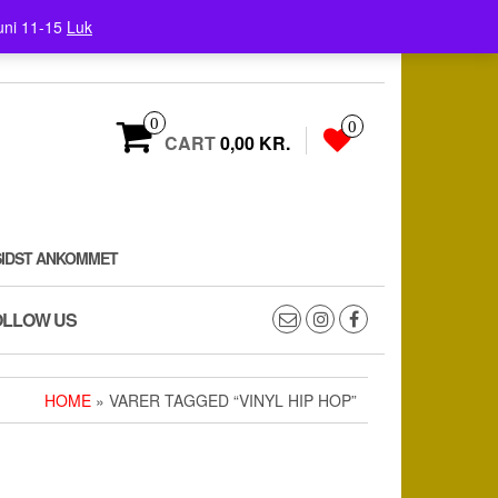
uni 11-15
Luk
0
0
CART
0,00 KR.
SIDST ANKOMMET
OLLOW US
HOME
» VARER TAGGED “VINYL HIP HOP”