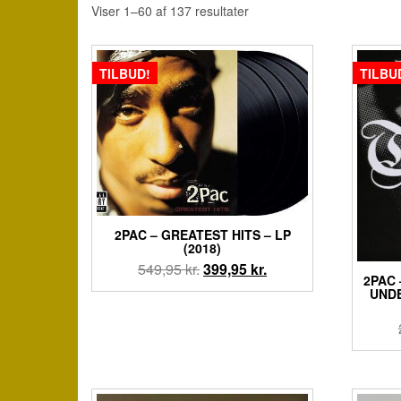
Viser 1–60 af 137 resultater
TILBUD!
TILBU
2PAC – GREATEST HITS – LP
(2018)
Den
Den
549,95
kr.
399,95
kr.
2PAC 
oprindelige
aktuelle
UND
pris
pris
var:
er:
549,95 kr..
399,95 kr..