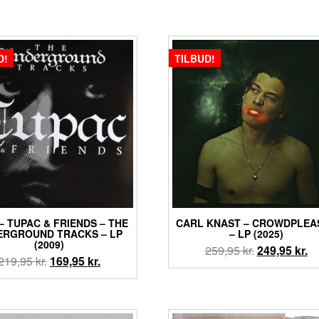
D!
TILBUD!
– TUPAC & FRIENDS – THE
CARL KNAST – CROWDPLEA
ERGROUND TRACKS – LP
– LP (2025)
(2009)
Den
D
259,95
kr.
249,95
kr.
Den
Den
219,95
kr.
169,95
kr.
oprindelige
ak
oprindelige
aktuelle
pris
pr
pris
pris
var:
er
var:
er:
259,95 kr..
24