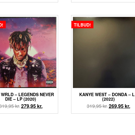
oprindelige
aktuelle
pris
pris
var:
er:
239,95 kr..
219,95 kr..
D!
TILBUD!
E WRLD – LEGENDS NEVER
KANYE WEST – DONDA – L
DIE – LP (2020)
(2022)
Den
Den
Den
D
319,95
kr.
279,95
kr.
319,95
kr.
269,95
kr.
oprindelige
aktuelle
oprindelige
ak
pris
pris
pris
pr
var:
er:
var:
er
319,95 kr..
279,95 kr..
319,95 kr..
26