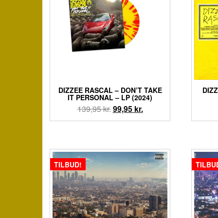
DIZZEE RASCAL – DON’T TAKE
DIZZ
IT PERSONAL – LP (2024)
Den
Den
139,95
kr.
99,95
kr.
oprindelige
aktuelle
pris
pris
var:
er:
139,95 kr..
99,95 kr..
TILBUD!
TILBU