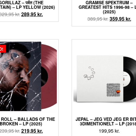
GORILLAZ – पर्वत (THE
GRAMSE SPEKTRUM –
AIN) – LP YELLOW (2026)
GREATEST HITS 1996-98 – 
(2025)
Den
Den
329,95
kr.
289,95
kr.
Den
D
389,95
kr.
359,95
kr.
oprindelige
aktuelle
oprindelige
ak
pris
pris
pris
pr
var:
er:
var:
er
329,95 kr..
289,95 kr..
389,95 kr..
35
D!
 ROLL – BALLADS OF THE
JEPAL ‎– JEG VED JEG ER BI
BROKEN – LP (2025)
3DIMENTIONELT – LP (201
Den
Den
239,95
kr.
219,95
kr.
199,95
kr.