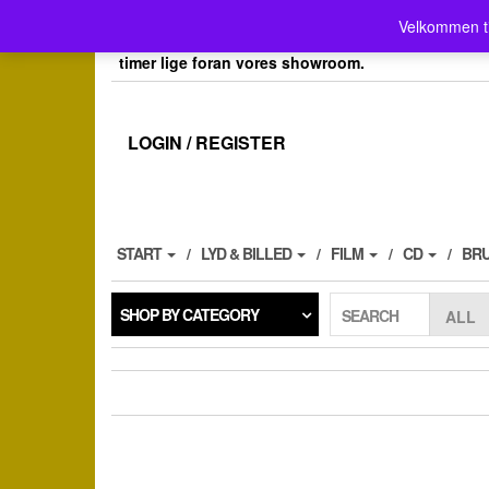
Skip
Velkommen her i Place4music`s webshop . Vores 
Velkommen t
to
her kan du også afh.dine bestillinger efter aftale, 
the
timer lige foran vores showroom.
content
LOGIN / REGISTER
START
LYD & BILLED
FILM
CD
BR
SHOP BY CATEGORY
SEARCH