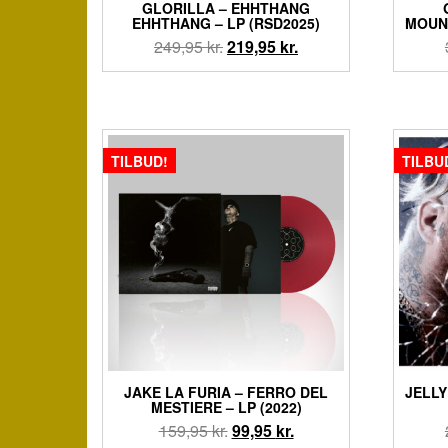
GLORILLA – EHHTHANG
EHHTHANG – LP (RSD2025)
MOUNT
Den
Den
249,95
kr.
219,95
kr.
oprindelige
aktuelle
pris
pris
var:
er:
249,95 kr..
219,95 kr..
TILBUD!
TILBU
JAKE LA FURIA – FERRO DEL
JELLY
MESTIERE – LP (2022)
Den
Den
159,95
kr.
99,95
kr.