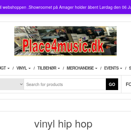
showroom ligger på Amager ,
il webshoppen .Showroomet på Amager holder åbent Lørdag den 06 J
husk der er fri parkering i 3
UGT
VINYL
TILBEHØR
MERCHANDISE
EVENTS
F
GO
vinyl hip hop