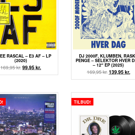
EE RASCAL – E3 AF – LP
DJ 2000F, KLUMBEN, RAS
(2020)
PENGE – SELEKTOR HVER 
– 12″ EP (2025)
Den
Den
169,95
kr.
99,95
kr.
Den
D
169,95
kr.
139,95
kr.
oprindelige
aktuelle
oprindelige
ak
pris
pris
pris
pr
var:
er:
var:
er
169,95 kr..
99,95 kr..
169,95 kr..
13
D!
TILBUD!