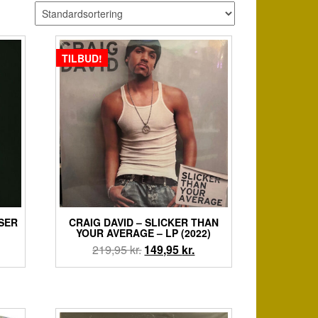
TILBUD!
SER
CRAIG DAVID – SLICKER THAN
YOUR AVERAGE – LP (2022)
en
Den
Den
219,95
kr.
149,95
kr.
tuelle
oprindelige
aktuelle
is
pris
pris
:
var:
er:
9,95 kr..
219,95 kr..
149,95 kr..