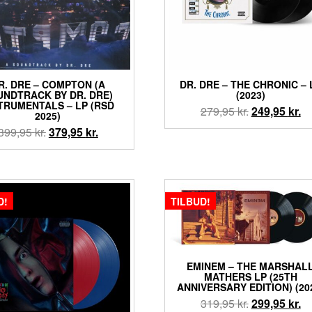
R. DRE – COMPTON (A
DR. DRE – THE CHRONIC – 
UNDTRACK BY DR. DRE)
(2023)
TRUMENTALS – LP (RSD
Den
D
279,95
kr.
249,95
kr.
2025)
oprindelige
ak
Den
Den
399,95
kr.
379,95
kr.
pris
pr
oprindelige
aktuelle
var:
er
pris
pris
279,95 kr..
24
var:
er:
399,95 kr..
379,95 kr..
D!
TILBUD!
EMINEM – THE MARSHAL
MATHERS LP (25TH
ANNIVERSARY EDITION) (20
Den
D
319,95
kr.
299,95
kr.