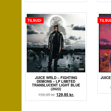
oprindelige
aktuelle
pris
pris
var:
er:
159,95 kr..
99,95 kr..
TILBUD!
TILBU
JUICE WRLD – FIGHTING
JUIC
DEMONS – LP LIMITED
TRANSLUCENT LIGHT BLUE
(2022)
Den
Den
159,95
kr.
129,95
kr.
oprindelige
aktuelle
pris
pris
var:
er: