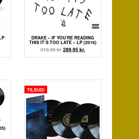
LP
DRAKE – IF YOU’RE READING
THIS IT’S TOO LATE – LP (2016)
en
Den
Den
319,95
kr.
289,95
kr.
tuelle
oprindelige
aktuelle
is
pris
pris
:
var:
er:
9,95 kr..
319,95 kr..
289,95 kr..
TILBUD!
L
25)
en