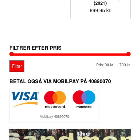
oprindelige
aktuelle
(2021)
pris
pris
699,95
kr.
var:
er:
169,95 kr..
99,95 kr..
FILTRER EFTER PRIS
Mind
Høje
Pris:
90 kr.
—
700 kr.
Filter
pris
pris
BETAL OGSÅ VIA MOBILPAY PÅ 40890070
Mobilpay 40890070