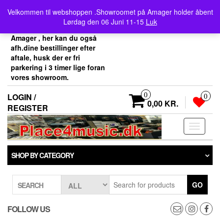
Skip
Velkommen her i
Velkommen til webshoppen .Showroomet på Amager holder åbent
to
Place4music`s webshop .
Lørdag den 06 Juni 11-15
Luk
the
Vores showroom ligger på
content
Amager , her kan du også
afh.dine bestillinger efter
aftale, husk der er fri
parkering i 3 timer lige foran
vores showroom.
0
LOGIN /
0
0,00 KR.
REGISTER
Toggle
navigati
SHOP BY CATEGORY
GO
SEARCH
FOLLOW US