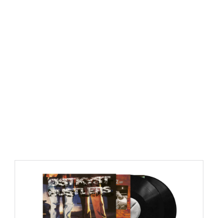
https://place4music.dk/vare/ace-frehley-10000-volts-
lp-picture-disc-rsd-2024/