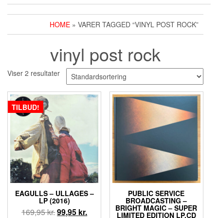
HOME
» VARER TAGGED “VINYL POST ROCK”
vinyl post rock
Viser 2 resultater
TILBUD!
EAGULLS – ULLAGES –
PUBLIC SERVICE
LP (2016)
BROADCASTING –
BRIGHT MAGIC – SUPER
Den
Den
169,95
kr.
99,95
kr.
LIMITED EDITION LP,CD