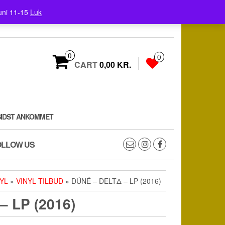
uni 11-15
Luk
0
0
CART
0,00 KR.
SIDST ANKOMMET
OLLOW US
YL
»
VINYL TILBUD
» DÚNÉ – DELTΔ – LP (2016)
– LP (2016)