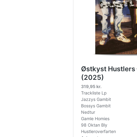
0-volts-lp-picture-disc-rsd-