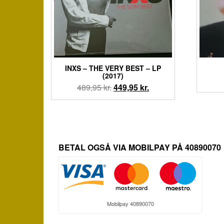
INXS – THE VERY BEST – LP
(2017)
Den
Den
489,95
kr.
449,95
kr.
oprindelige
aktuelle
pris
pris
var:
er:
489,95 kr..
449,95 kr..
BETAL OGSÅ VIA MOBILPAY PÅ 40890070
Mobilpay 40890070