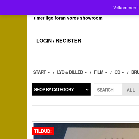
Skip
Velkommen her i Place4music`s webshop . Vores 
Velkommen t
to
her kan du også afh.dine bestillinger efter aftale, 
the
timer lige foran vores showroom.
content
LOGIN / REGISTER
START
LYD & BILLED
FILM
CD
BR
SHOP BY CATEGORY
SEARCH
TILBUD!