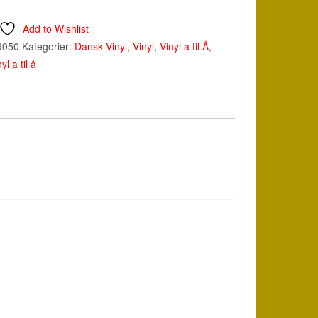
Add to Wishlist
9050
Kategorier:
Dansk Vinyl
,
Vinyl
,
Vinyl a til Å
,
nyl a til å