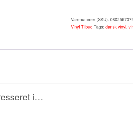
–
DeltΔ
-
Varenummer (SKU):
060255707
Lp
Vinyl Tilbud
Tags:
dansk vinyl
,
vi
(2016)
antal
resseret i…