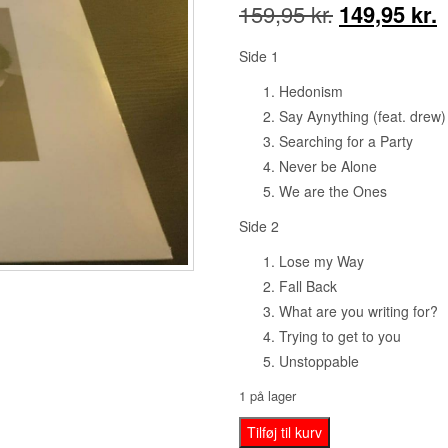
Den
159,95
kr.
149,95
kr.
oprindelige
a
Side 1
pris
p
Hedonism
Say Aynything (feat. drew)
var:
e
Searching for a Party
159,95 kr..
1
Never be Alone
We are the Ones
Side 2
Lose my Way
Fall Back
What are you writing for?
Trying to get to you
Unstoppable
1 på lager
Dúné
Tilføj til kurv