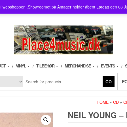
showroom ligger på Amager ,
il webshoppen .Showroomet på Amager holder åbent Lørdag den 06 J
husk der er fri parkering i 3
UGT
VINYL
TILBEHØR
MERCHANDISE
EVENTS
F
GO
HOME
»
CD
»
C
NEIL YOUNG – 