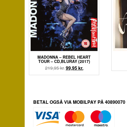
MADONNA – REBEL HEART
TOUR – CD,BLURAY (2017)
Den
Den
219,95
kr.
99,95
kr.
oprindelige
aktuelle
pris
pris
var:
er:
219,95 kr..
99,95 kr..
BETAL OGSÅ VIA MOBILPAY PÅ 40890070