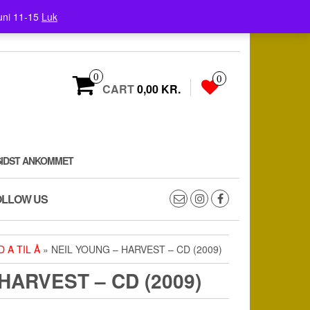
uni 11-15
Luk
0
0
CART
0,00 KR.
SIDST ANKOMMET
OLLOW US
D A TIL Å
» NEIL YOUNG – HARVEST – CD (2009)
HARVEST – CD (2009)