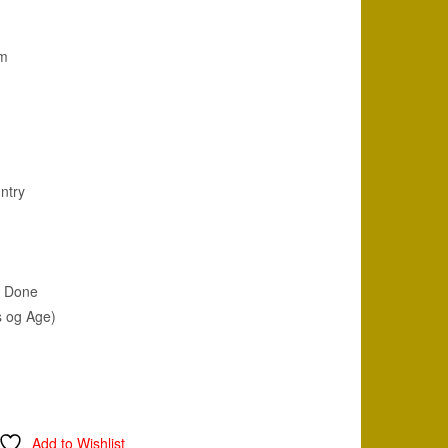
n
uelle
um
5 kr..
ntry
e Done
s og Age)
Add to Wishlist