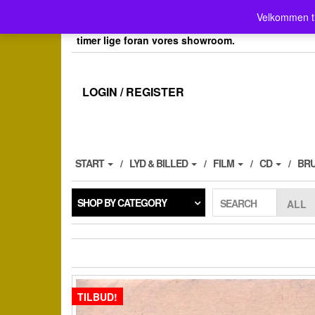
Skip
Velkommen her i Place4music`s webshop . Vores 
Velkommen t
to
her kan du også afh.dine bestillinger efter aftale, 
the
timer lige foran vores showroom.
content
LOGIN / REGISTER
START
LYD & BILLED
FILM
CD
BR
SHOP BY CATEGORY
SEARCH
TILBUD!