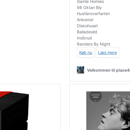
0-volts-lp-picture-disc-rsd-