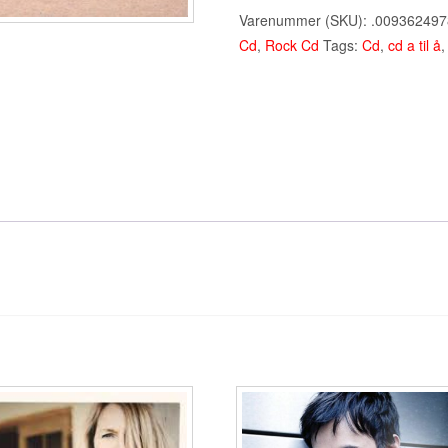
Harvest
Varenummer (SKU):
.00936249
-
Cd
,
Rock Cd
Tags:
Cd
,
cd a til å
Cd
(2009)
antal