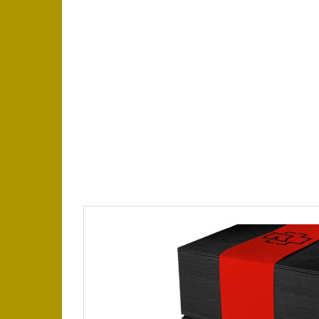
https://place4music.dk/vare/ace-frehley-1000
2024/