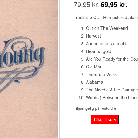
Den
De
79,95
kr.
69,95
kr.
oprindelige
akt
Trackliste CD Remastered alb
pris
pris
Out on The Weekend
Harvest
var:
er:
A man needs a maid
79,95 kr..
69,9
Heart of gold
Are You Ready for the Cou
Old Man
There`s a World
Alabama
The Needle & the Damag
Words ( Between the Line
Tilgængelig på restordre
Neil
Tilføj til kurv
Young
–