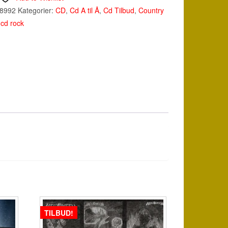
78992
Kategorier:
CD
,
Cd A til Å
,
Cd Tilbud
,
Country
,
cd rock
TILBUD!