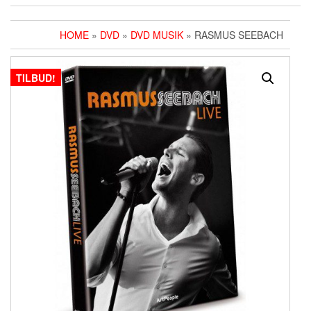
HOME
»
DVD
»
DVD MUSIK
» RASMUS SEEBACH
TILBUD!