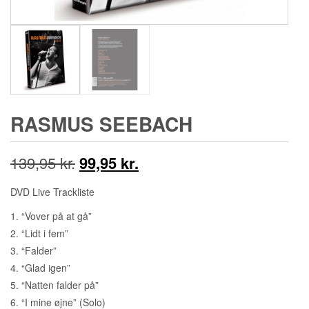
RASMUS SEEBACH
Den
Den
139,95
kr.
99,95
kr.
oprindelige
aktuelle
DVD Live Trackliste
pris
pris
1. “Vover på at gå”
2. “Lidt i fem”
var:
er:
3. “Falder”
139,95 kr..
99,95 kr..
4. “Glad igen”
5. “Natten falder på”
6. “I mine øjne” (Solo)