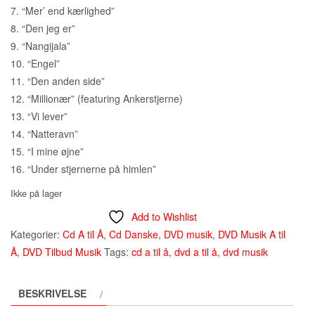
7. “Mer’ end kærlighed”
8. “Den jeg er”
9. “Nangijala”
10. “Engel”
11. “Den anden side”
12. “Millionær” (featuring Ankerstjerne)
13. “Vi lever”
14. “Natteravn”
15. “I mine øjne”
16. “Under stjernerne på himlen”
Ikke på lager
Add to Wishlist
Kategorier:
Cd A til Å
,
Cd Danske
,
DVD musik
,
DVD Musik A til
Å
,
DVD Tilbud Musik
Tags:
cd a til å
,
dvd a til å
,
dvd musik
BESKRIVELSE