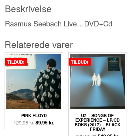
Beskrivelse
Rasmus Seebach Live…DVD+Cd
Relaterede varer
TILBUD!
TILBUD!
PINK FLOYD
U2 ‎– SONGS OF
EXPERIENCE – LP/CD
Den
Den
129,95
kr.
89,95
kr.
BOKS (2017) – BLACK
oprindelige
aktuelle
FRIDAY
pris
pris
Den
Den