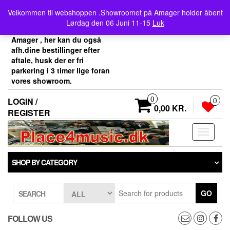
Skip
Velkommen her i
Velkommen til webshoppen .Showroomet på Amager holder åbent
to
Place4music`s webshop .
Lørdag den 06 Juni 11-15
Luk
the
Vores showroom ligger på
content
Amager , her kan du også
afh.dine bestillinger efter
aftale, husk der er fri
parkering i 3 timer lige foran
vores showroom.
0
LOGIN /
0
0,00 KR.
REGISTER
Toggle
navigati
SHOP BY CATEGORY
GO
SEARCH
FOLLOW US