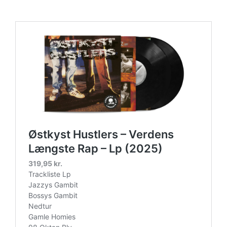
lp-picture-disc-rsd-2024/