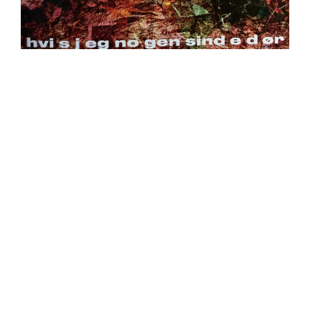
https://place4music.dk/vare/ace-frehley-10000-volts-