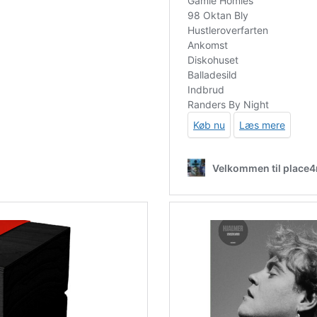
0-volts-lp-picture-disc-rsd-