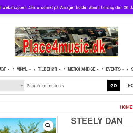
showroom ligger på Amager ,
il webshoppen .Showroomet på Amager holder åbent Lørdag den 06 J
husk der er fri parkering i 3
UGT
VINYL
TILBEHØR
MERCHANDISE
EVENTS
F
GO
HOME
STEELY DAN ‎