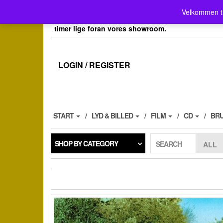
Skip
Velkommen her i Place4music`s webshop . Vores 
Velkommen t
to
her kan du også afh.dine bestillinger efter aftale, 
the
timer lige foran vores showroom.
content
LOGIN / REGISTER
START
LYD & BILLED
FILM
CD
BR
SHOP BY CATEGORY
SEARCH