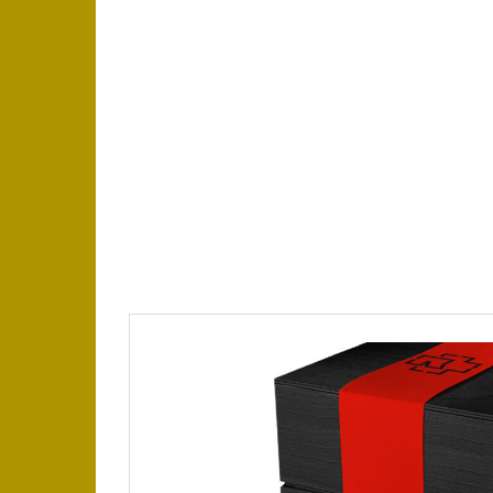
https://place4music.dk/vare/ace-frehley-1000
2024/