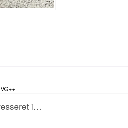
..VG++
resseret i…