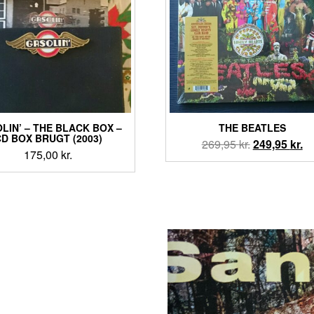
LIN’ ‎– THE BLACK BOX –
THE BEATLES
D BOX BRUGT (2003)
Den
D
269,95
kr.
249,95
kr.
175,00
kr.
oprindelige
ak
pris
pr
var:
er
269,95 kr..
24