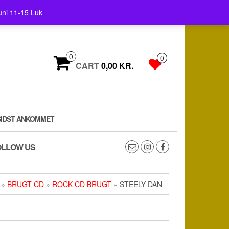
uni 11-15
Luk
0
0
CART
0,00 KR.
SIDST ANKOMMET
OLLOW US
»
BRUGT CD
»
ROCK CD BRUGT
» STEELY DAN ‎