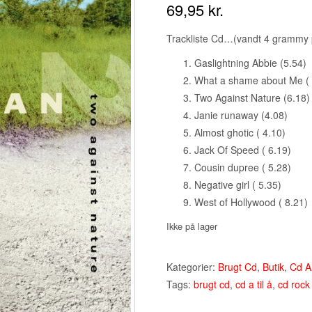
69,95
kr.
Trackliste Cd…(vandt 4 grammy pr
Gaslightning Abbie (5.54)
What a shame about Me ( 
Two Against Nature (6.18)
Janie runaway (4.08)
Almost ghotic ( 4.10)
Jack Of Speed ( 6.19)
Cousin dupree ( 5.28)
Negative girl ( 5.35)
West of Hollywood ( 8.21)
Ikke på lager
Kategorier:
Brugt Cd
,
Butik
,
Cd A 
Tags:
brugt cd
,
cd a til å
,
cd rock