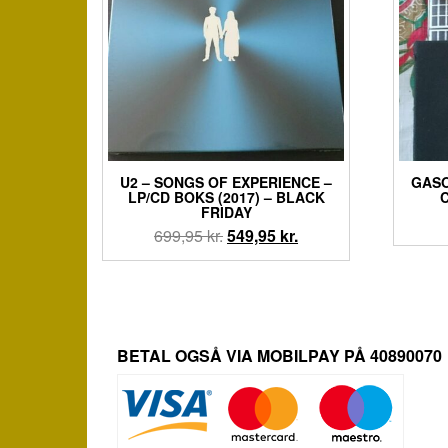
U2 ‎– SONGS OF EXPERIENCE –
GASO
LP/CD BOKS (2017) – BLACK
C
FRIDAY
Den
Den
699,95
kr.
549,95
kr.
oprindelige
aktuelle
pris
pris
var:
er:
699,95 kr..
549,95 kr..
BETAL OGSÅ VIA MOBILPAY PÅ 40890070