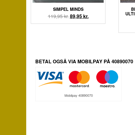
SIMPEL MINDS
B
ULT
Den
Den
119,95
kr.
89,95
kr.
oprindelige
aktuelle
pris
pris
var:
er:
119,95 kr..
89,95 kr..
BETAL OGSÅ VIA MOBILPAY PÅ 40890070
Mobilpay 40890070