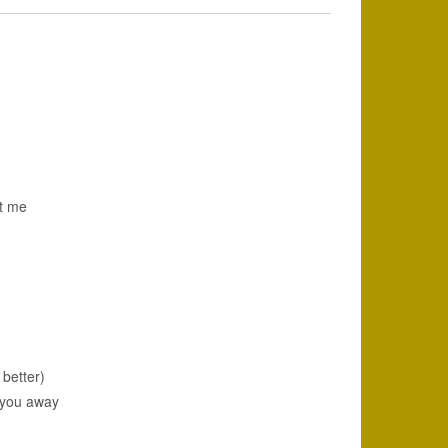
Den
ktuelle
ris
r:
69,95 kr..
ut me
better)
e you away