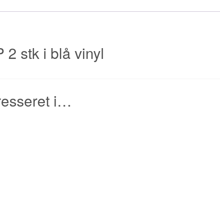
(2017)
antal
2 stk i blå vinyl
resseret i…