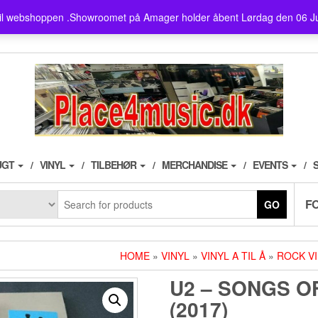
showroom ligger på Amager ,
il webshoppen .Showroomet på Amager holder åbent Lørdag den 06 J
husk der er fri parkering i 3
UGT
VINYL
TILBEHØR
MERCHANDISE
EVENTS
F
GO
HOME
»
VINYL
»
VINYL A TIL Å
»
ROCK V
U2 ‎– SONGS O
(2017)