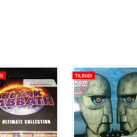
D!
TILBUD!