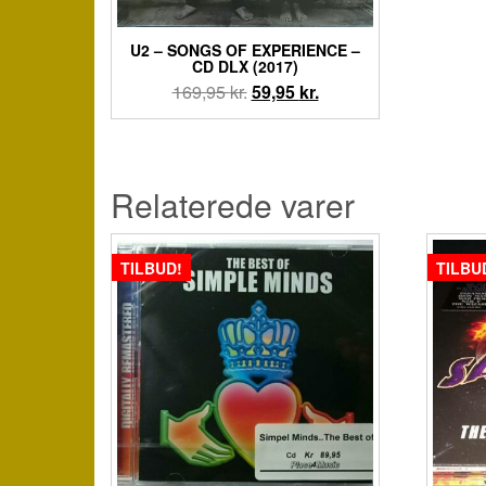
U2 – SONGS OF EXPERIENCE –
CD DLX (2017)
Den
Den
169,95
kr.
59,95
kr.
oprindelige
aktuelle
pris
pris
var:
er:
169,95 kr..
59,95 kr..
Relaterede varer
TILBUD!
TILBU