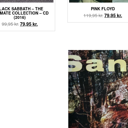
LACK SABBATH – THE
PINK FLOYD
IMATE COLLECTION – CD
Den
De
119,95
kr.
79,95
kr.
(2016)
oprindelige
akt
Den
Den
99,95
kr.
79,95
kr.
pris
pri
oprindelige
aktuelle
var:
er:
pris
pris
119,95 kr..
79,
var:
er:
99,95 kr..
79,95 kr..