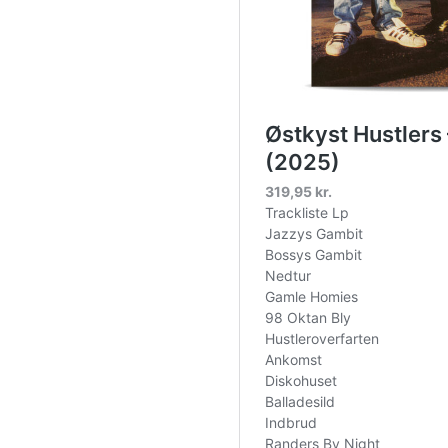
0-volts-lp-picture-disc-rsd-