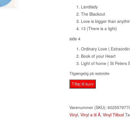
Landlady
The Blackout
Love is bigger than anythin
13 (There is a light)
side 4
Ordinary Love ( Extraordin
Book of your Heart
Light of home ( St Peters S
Tilgængelig på restordre
U2
Tilføj til kurv
‎–
Songs
Of
Varenummer (SKU):
602557977
Experience
Vinyl
,
Vinyl a til Å
,
Vinyl Tilbud
Ta
-
Lp