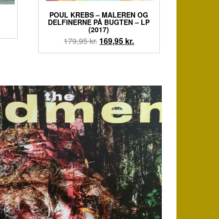
POUL KREBS – MALEREN OG
DELFINERNE PÅ BUGTEN – LP
n
(2017)
uelle
Den
Den
179,95
kr.
169,95
kr.
s
oprindelige
aktuelle
pris
pris
95 kr..
var:
er:
179,95 kr..
169,95 kr..