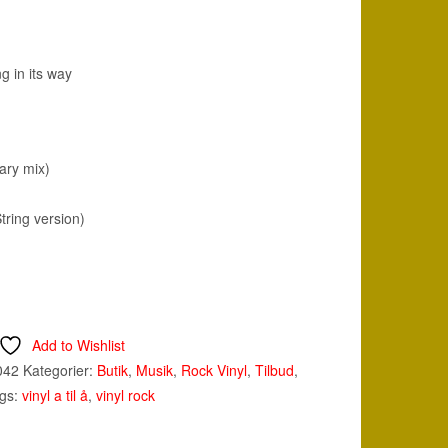
g in its way
ary mix)
tring version)
Add to Wishlist
042
Kategorier:
Butik
,
Musik
,
Rock Vinyl
,
Tilbud
,
gs:
vinyl a til å
,
vinyl rock