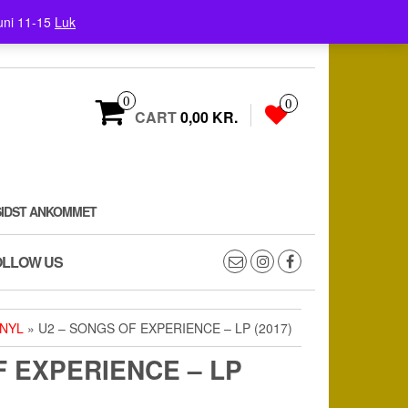
uni 11-15
Luk
0
0
CART
0,00 KR.
SIDST ANKOMMET
OLLOW US
INYL
» U2 ‎– SONGS OF EXPERIENCE – LP (2017)
F EXPERIENCE – LP