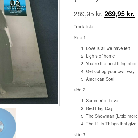
Den
289,95
kr.
269,95
kr.
oprindelige
a
Track liste
pris
p
Side 1
var:
e
Love is all we have left
Lights of home
289,95 kr..
2
You`re the best thing abo
Get out og your own way
American Soul
side 2
Summer of Love
Red Flag Day
The Showman (Little more 
The Little Things that giv
side 3