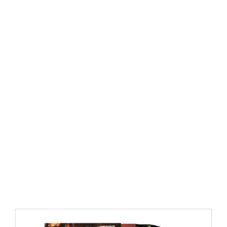
https://place4music.dk/vare/ace-frehley-10000-volts-
lp-picture-disc-rsd-2024/