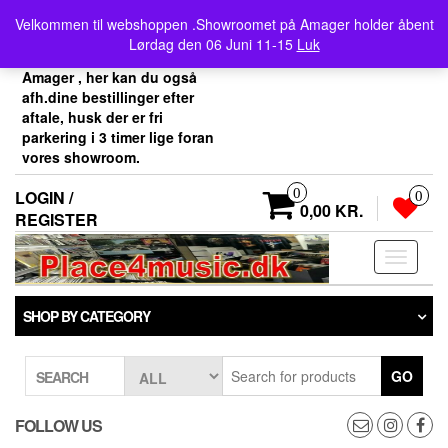
Skip
Velkommen her i
Velkommen til webshoppen .Showroomet på Amager holder åbent
to
Place4music`s webshop .
Lørdag den 06 Juni 11-15
Luk
the
Vores showroom ligger på
content
Amager , her kan du også
afh.dine bestillinger efter
aftale, husk der er fri
parkering i 3 timer lige foran
vores showroom.
0
LOGIN /
0
0,00 KR.
REGISTER
Toggle
navigati
SHOP BY CATEGORY
GO
SEARCH
FOLLOW US