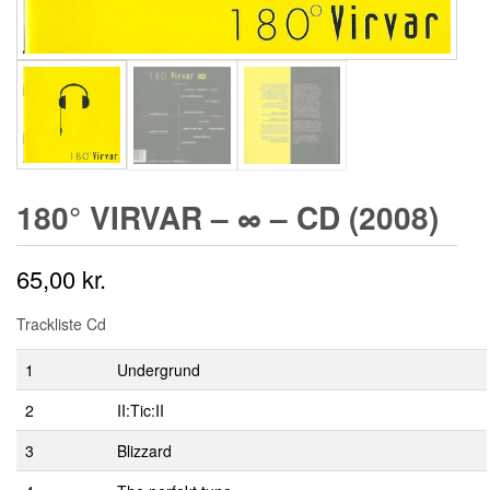
180° VIRVAR ‎– ∞ – CD (2008)
65,00
kr.
Trackliste Cd
1
Undergrund
2
II:Tic:II
3
Blizzard