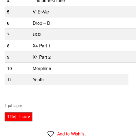
4
The perfekt tune
5
Vi Er-Var
6
Drop – D
7
UO2
8
X4 Part 1
9
X4 Part 2
10
Morphine
11
Youth
1 på lager
180°
Tilføj til kurv
Virvar
‎–
Add to Wishlist