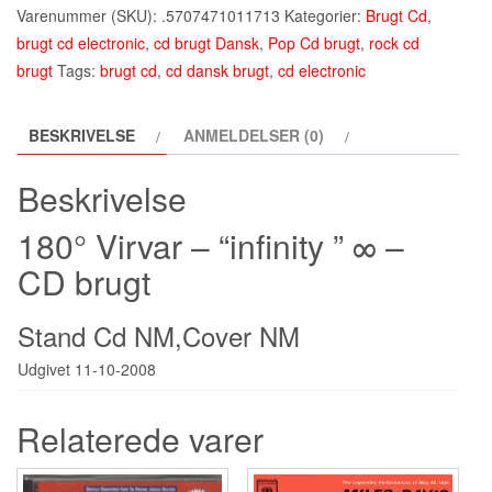
∞
Varenummer (SKU):
.5707471011713
Kategorier:
Brugt Cd
,
-
brugt cd electronic
,
cd brugt Dansk
,
Pop Cd brugt
,
rock cd
Cd
brugt
Tags:
brugt cd
,
cd dansk brugt
,
cd electronic
(2008)
antal
BESKRIVELSE
ANMELDELSER (0)
Beskrivelse
180° Virvar ‎– “infinity ” ∞ –
CD brugt
Stand Cd NM,Cover NM
Udgivet 11-10-2008
Relaterede varer