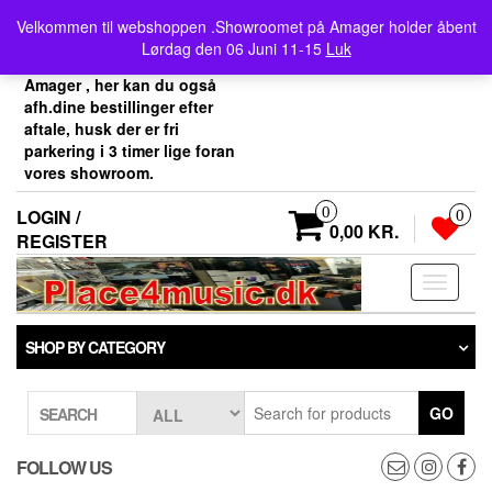
Skip
Velkommen her i
Velkommen til webshoppen .Showroomet på Amager holder åbent
to
Place4music`s webshop .
Lørdag den 06 Juni 11-15
Luk
the
Vores showroom ligger på
content
Amager , her kan du også
afh.dine bestillinger efter
aftale, husk der er fri
parkering i 3 timer lige foran
vores showroom.
0
LOGIN /
0
0,00 KR.
REGISTER
Toggle
navigati
SHOP BY CATEGORY
GO
SEARCH
FOLLOW US