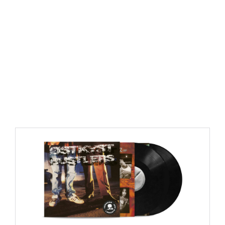
https://place4music.dk/vare/ace-frehley-10000-volts-
lp-picture-disc-rsd-2024/