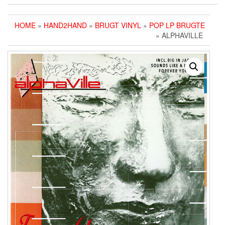
HOME
»
HAND2HAND
»
BRUGT VINYL
»
POP LP BRUGTE
» ALPHAVILLE ‎