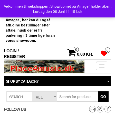
Skip
Velkommen her i
Velkommen til webshoppen .Showroomet på Amager holder åbent
to
Place4music`s webshop .
Lørdag den 06 Juni 11-15
Luk
the
Vores showroom ligger på
content
Amager , her kan du også
afh.dine bestillinger efter
aftale, husk der er fri
parkering i 3 timer lige foran
vores showroom.
0
LOGIN /
0
0,00 KR.
REGISTER
Toggle
navigati
SHOP BY CATEGORY
GO
SEARCH
FOLLOW US