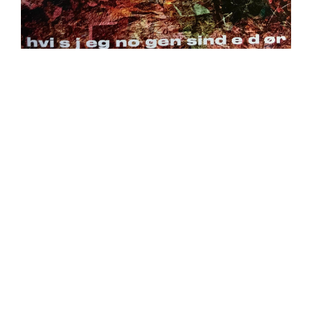
https://place4music.dk/vare/ace-frehley-10000-volts-
lp-picture-disc-rsd-2024/