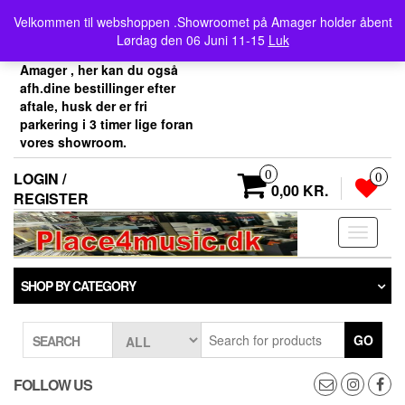
Skip
Velkommen her i
Velkommen til webshoppen .Showroomet på Amager holder åbent
to
Place4music`s webshop .
Lørdag den 06 Juni 11-15
Luk
the
Vores showroom ligger på
content
Amager , her kan du også
afh.dine bestillinger efter
aftale, husk der er fri
parkering i 3 timer lige foran
vores showroom.
0
LOGIN /
0
0,00 KR.
REGISTER
Toggle
navigati
SHOP BY CATEGORY
GO
SEARCH
FOLLOW US