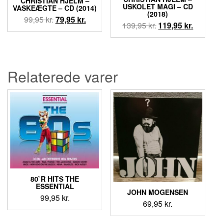
CHRISTIAN HJELM –
USKOLET MAGI – CD
VASKEÆGTE – CD (2014)
(2018)
Den
Den
99,95
kr.
79,95
kr.
Den
Den
139,95
kr.
119,95
kr.
oprindelige
aktuelle
oprindelige
aktuell
pris
pris
pris
pris
var:
er:
var:
er:
99,95 kr..
79,95 kr..
139,95 kr..
119,95 k
Relaterede varer
80`R HITS THE
ESSENTIAL
JOHN MOGENSEN
99,95
kr.
69,95
kr.