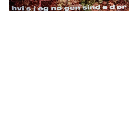
https://place4music.dk/vare/ace-frehley-10000-volts-
lp-picture-disc-rsd-2024/