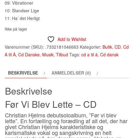
09: Vibrationer
10: Standser Lige
11: Ha’ det Herligt
Ikke på lager
Add to Wishlist
Varenummer (SKU):
.7332181046663
Kategorier:
Butik
,
CD
,
Cd
A til Å
,
Cd Danske
,
Musik
,
Tilbud
Tags:
cd a til å
,
Cd dansk
BESKRIVELSE
ANMELDELSER (0)
Beskrivelse
Før Vi Blev Lette – CD
Christian Hjelms debutsoloalbum, ”Før vi blev
lette”. En fortælling og forædling af alt det, der har
givet Christian Hjelms karakteristiske og
karismatiske vokal og sangskrivning en helt