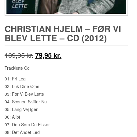
CHRISTIAN HJELM ‎– FØR VI
BLEV LETTE – CD (2012)
Den
Den
109,95
kr.
79,95
kr.
oprindelige
aktuelle
Trackliste Cd
pris
pris
01: Fri Leg
02: Luk Dine Øjne
var:
er:
03: Før Vi Blev Lette
109,95 kr..
79,95 kr..
04: Scenen Skifter Nu
05: Lang Vej Igen
06: Alibi
07: Den Som Du Elsker
08: Det Andet Led