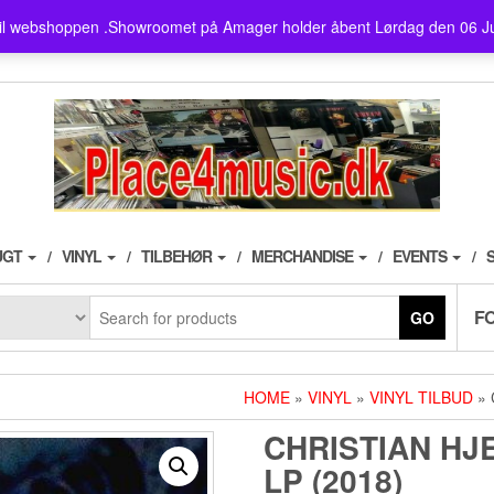
showroom ligger på Amager ,
il webshoppen .Showroomet på Amager holder åbent Lørdag den 06 J
husk der er fri parkering i 3
UGT
VINYL
TILBEHØR
MERCHANDISE
EVENTS
F
GO
HOME
»
VINYL
»
VINYL TILBUD
» 
CHRISTIAN HJ
LP (2018)