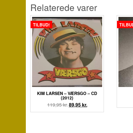
Relaterede varer
TILBUD!
TILBU
KIM LARSEN ‎– VÆRSGO – CD
(2012)
Den
Den
119,95
kr.
89,95
kr.
oprindelige
aktuelle
pris
pris
var:
er:
119,95 kr..
89,95 kr..