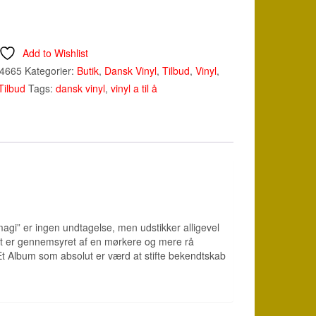
Add to Wishlist
84665
Kategorier:
Butik
,
Dansk Vinyl
,
Tilbud
,
Vinyl
,
Tilbud
Tags:
dansk vinyl
,
vinyl a til å
magi” er ingen undtagelse, men udstikker alligevel
met er gennemsyret af en mørkere og mere rå
Et Album som absolut er værd at stifte bekendtskab