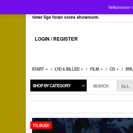
Skip
Velkommen her i Place4music`s webshop . Vores 
Velkommen t
to
her kan du også afh.dine bestillinger efter aftale, 
the
timer lige foran vores showroom.
content
LOGIN / REGISTER
START
LYD & BILLED
FILM
CD
BR
SHOP BY CATEGORY
SEARCH
TILBUD!