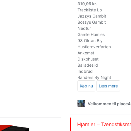
0-volts-lp-picture-disc-rsd-