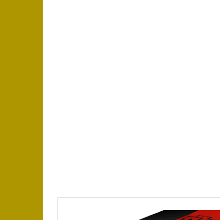
https://place4music.dk/vare/ace-frehley-1000
2024/