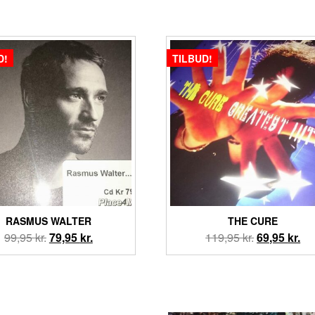
D!
TILBUD!
RASMUS WALTER
THE CURE
Den
Den
Den
De
99,95
kr.
79,95
kr.
119,95
kr.
69,95
kr.
oprindelige
aktuelle
oprindelige
akt
pris
pris
pris
pri
var:
er:
var:
er:
99,95 kr..
79,95 kr..
119,95 kr..
69,