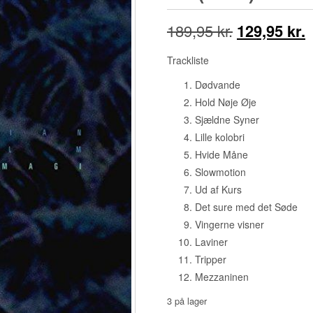
Den
189,95
kr.
129,95
kr.
oprindelige
a
Trackliste
pris
p
Dødvande
Hold Nøje Øje
var:
e
Sjældne Syner
189,95 kr..
1
Lille kolobri
Hvide Måne
Slowmotion
Ud af Kurs
Det sure med det Søde
Vingerne visner
Laviner
Tripper
Mezzaninen
3 på lager