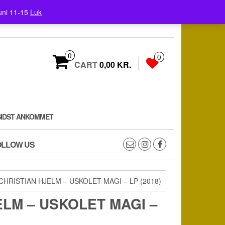
uni 11-15
Luk
0
0
CART
0,00 KR.
SIDST ANKOMMET
OLLOW US
CHRISTIAN HJELM – USKOLET MAGI – LP (2018)
ELM – USKOLET MAGI –