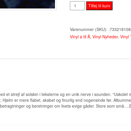
Christian
Tilføj til kurv
Hjelm
-
Uskolet
Varenummer (SKU):
.73321810
Magi
Vinyl a til Å
,
Vinyl Nyheder
,
Vinyl 
-
Lp
(2018)
antal
d et strejf af solskin i teksterne og en unik nerve i sounden. “Uskolet 
ad; Hjelm er mere flabet, skabet og finurlig end nogensinde før. Album
e betragtninger og beretninger om livets evige gåder. Store som små….