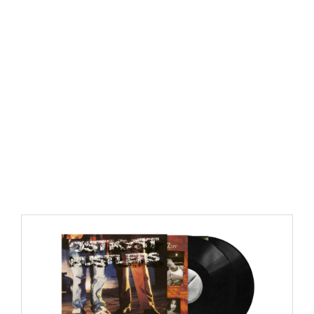
https://place4music.dk/vare/ace-frehley-10000-volts-
lp-picture-disc-rsd-2024/