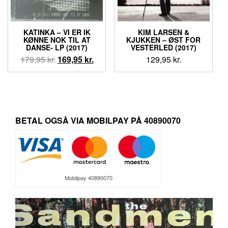
KATINKA – VI ER IK
KIM LARSEN &
KØNNE NOK TIL AT
KJUKKEN – ØST FOR
DANSE- LP (2017)
VESTERLED (2017)
Den
Den
179,95
kr.
169,95
kr.
129,95
kr.
oprindelige
aktuelle
pris
pris
var:
er:
179,95 kr..
169,95 kr..
BETAL OGSÅ VIA MOBILPAY PÅ 40890070
Mobilpay 40890070