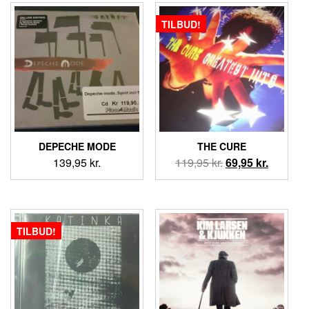
TILBUD!
DEPECHE MODE
THE CURE
Den
Den
139,95
kr.
119,95
kr.
69,95
kr.
oprindelige
aktuelle
pris
pris
var:
er:
119,95 kr..
69,95 kr.
TILBUD!