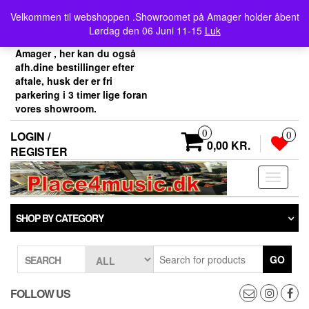
Skip
Velkommen her i
Velkommen til webshoppen .Showroomet på Amager holder åbent
to
Place4music`s webshop .
Lørdag den 06 Juni 11-15
Luk
the
Vores showroom ligger på
content
Amager , her kan du også
afh.dine bestillinger efter
aftale, husk der er fri
parkering i 3 timer lige foran
vores showroom.
0
LOGIN /
0
0,00 KR.
REGISTER
Toggle
navigati
SHOP BY CATEGORY
GO
SEARCH
FOLLOW US