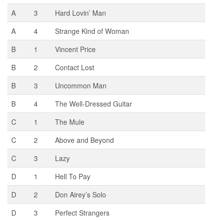
229,95 kr..
199,95 kr..
A
3
Hard Lovin’ Man
A
4
Strange Kind of Woman
B
1
Vincent Price
B
2
Contact Lost
B
3
Uncommon Man
B
4
The Well-Dressed Guitar
C
1
The Mule
C
2
Above and Beyond
C
3
Lazy
D
1
Hell To Pay
D
2
Don Airey’s Solo
D
3
Perfect Strangers