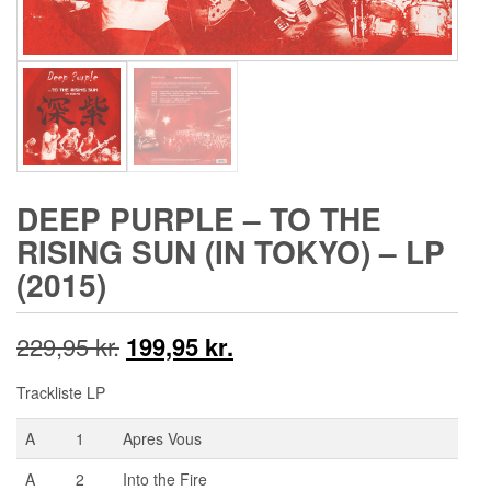
DEEP PURPLE – TO THE
RISING SUN (IN TOKYO) – LP
(2015)
Den
Den
229,95
kr.
199,95
kr.
oprindelige
aktuelle
Trackliste LP
pris
pris
A
1
Apres Vous
var:
er:
A
2
Into the Fire