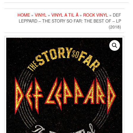
HOME
»
VINYL
»
VINYL A TIL Å
»
ROCK VINYL
» DEF
LEPPARD ‎– THE STORY SO FAR: THE BEST OF – LP
(2018)