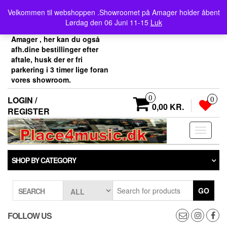
Skip
Velkommen her i
Velkommen til webshoppen .Showroomet på Amager holder åbent
to
Place4music`s webshop .
Lørdag den 06 Juni 11-15
Luk
the
Vores showroom ligger på
content
Amager , her kan du også
afh.dine bestillinger efter
aftale, husk der er fri
parkering i 3 timer lige foran
vores showroom.
0
LOGIN /
0
0,00 KR.
REGISTER
Toggle
navigati
SHOP BY CATEGORY
GO
SEARCH
FOLLOW US