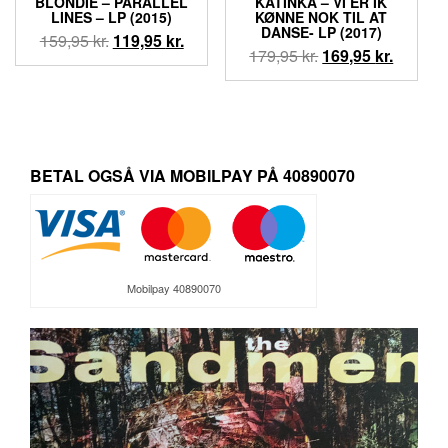
BLONDIE – PARALLEL
KATINKA – VI ER IK
LINES – LP (2015)
KØNNE NOK TIL AT
DANSE- LP (2017)
Den
Den
159,95
kr.
119,95
kr.
Den
Den
179,95
kr.
169,95
kr.
oprindelige
aktuelle
oprindelige
aktuell
pris
pris
pris
pris
var:
er:
var:
er:
159,95 kr..
119,95 kr..
179,95 kr..
169,95 k
BETAL OGSÅ VIA MOBILPAY PÅ 40890070
Mobilpay 40890070