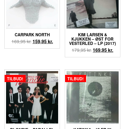
CARPARK NORTH
KIM LARSEN &
KJUKKEN – ØST FOR
Den
Den
169,95
kr.
159,95
kr.
VESTERLED – LP (2017)
oprindelige
aktuelle
Den
Den
179,95
kr.
169,95
kr.
pris
pris
oprindelige
aktuell
var:
er:
pris
pris
169,95 kr..
159,95 kr..
var:
er:
179,95 kr..
169,95 k
TILBUD!
TILBUD!