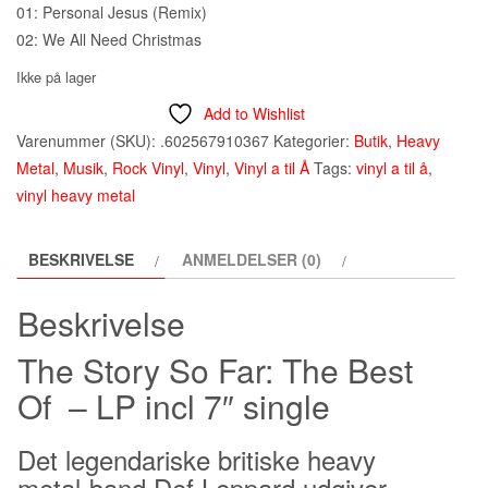
01: Personal Jesus (Remix)
02: We All Need Christmas
Ikke på lager
Add to Wishlist
Varenummer (SKU):
.602567910367
Kategorier:
Butik
,
Heavy
Metal
,
Musik
,
Rock Vinyl
,
Vinyl
,
Vinyl a til Å
Tags:
vinyl a til å
,
vinyl heavy metal
BESKRIVELSE
ANMELDELSER (0)
Beskrivelse
The Story So Far: The Best
Of – LP incl 7″ single
Det legendariske britiske heavy
metal-band Def Leppard udgiver