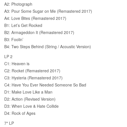
A2: Photograph
A3: Pour Some Sugar on Me (Remastered 2017)
A4: Love Bites (Remastered 2017)
B1: Let’s Get Rocked
B2: Armageddon It (Remastered 2017)
B3: Foolin’
B4: Two Steps Behind (String / Acoustic Version)
LP 2
C1: Heaven is
C2: Rocket (Remastered 2017)
C3: Hysteria (Remastered 2017)
C4: Have You Ever Needed Someone So Bad
D1: Make Love Like a Man
D2: Action (Revised Version)
D3: When Love & Hate Collide
D4: Rock of Ages
7″ LP