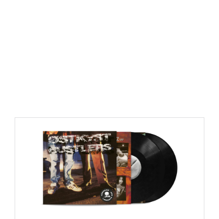
https://place4music.dk/vare/ace-frehley-10000-volts-
lp-picture-disc-rsd-2024/