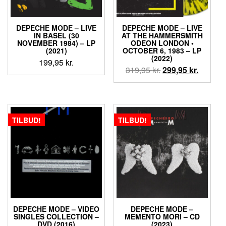
DEPECHE MODE – LIVE
DEPECHE MODE – LIVE
IN BASEL (30
AT THE HAMMERSMITH
NOVEMBER 1984) – LP
ODEON LONDON •
(2021)
OCTOBER 6, 1983 – LP
(2022)
199,95
kr.
Den
Den
319,95
kr.
299,95
kr.
oprindelige
aktuell
pris
pris
var:
er:
319,95 kr..
299,95 k
TILBUD!
TILBUD!
DEPECHE MODE – VIDEO
DEPECHE MODE –
SINGLES COLLECTION –
MEMENTO MORI – CD
DVD (2016)
(2023)