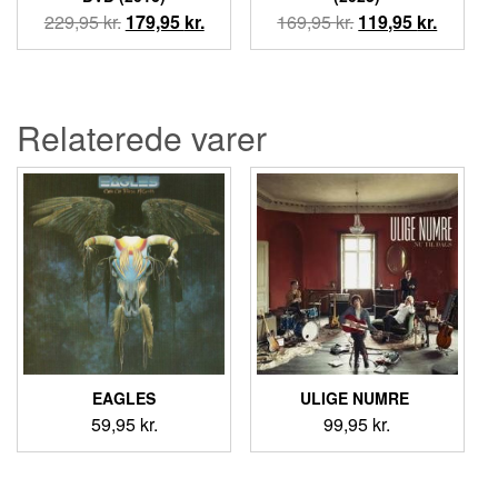
Den
Den
Den
Den
229,95
kr.
179,95
kr.
169,95
kr.
119,95
kr.
oprindelige
aktuelle
oprindelige
aktuell
pris
pris
pris
pris
var:
er:
var:
er:
229,95 kr..
179,95 kr..
169,95 kr..
119,95 k
Relaterede varer
EAGLES
ULIGE NUMRE ‎
59,95
kr.
99,95
kr.