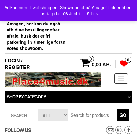
Skip
Velkommen her i
Velkommen til webshoppen .Showroomet på Amager holder åbent
to
Place4music`s webshop .
Lørdag den 06 Juni 11-15
Luk
the
Vores showroom ligger på
content
Amager , her kan du også
afh.dine bestillinger efter
aftale, husk der er fri
parkering i 3 timer lige foran
vores showroom.
0
LOGIN /
0
0,00 KR.
REGISTER
Toggle
navigati
SHOP BY CATEGORY
GO
SEARCH
FOLLOW US