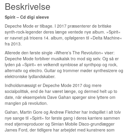
Beskrivelse
Spirit – Cd digi sleeve
Depeche Mode er tilbage. I 2017 præsenterer de britiske
synth-rock-legender deres længe ventede nye album. »Spirit«
er navnet på trioens 14. album, opfølgeren til »Delta Machine«
fra 2013.
Allerede den første single »Where’s The Revolution« viser:
Depeche Mode forbliver musikalsk tro mod sig selv. Og så er
lyden på »Spirit« en velkendt symbiose af synthpop og rock,
alternativ og electro. Guitar og trommer møder synthesizere og
elektroniske lydlandskaber.
Indholdsmæssigt er Depeche Mode 2017 dog mere
socialpolitisk, end de har været længe, og dermed helt up to
date, når eksempelvis Dave Gahan spørger sine lyttere om
manglen på revolution.
Gahan, Martin Gore og Andrew Fletcher har indspillet i alt tolv
nye sange til »Spirit« for første gang i deres karriere sammen
med stjerneproducer og Simian Mobile Disco-grundlægger
James Ford, der tidligere har arbejdet med kunstnere som