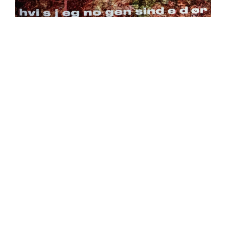
https://place4music.dk/vare/ace-frehley-10000-volts-
lp-picture-disc-rsd-2024/