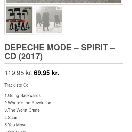
DEPECHE MODE – SPIRIT –
CD (2017)
Den
Den
119,95
kr.
69,95
kr.
oprindelige
aktuelle
Trackliste Cd
pris
pris
1.Going Backwards
2.Where’s the Revolution
var:
er:
3.The Worst Crime
119,95 kr..
69,95 kr..
4.Scum
5.You Move
6.Cover Me