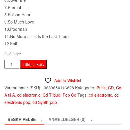
7.Eternal
8.Poison Heart
9.So Much Love
10.Poorman
11.No More (This Is the Last Time)
12.Fail
2 på lager
Depeche
Tilføj til kurv
Mode
–
Add to Wishlist
Spirit
Varenummer (SKU):
.0889854116828
Kategorier:
Butik
,
CD
,
Cd
-
A til Å
,
cd electronic
,
Cd Tilbud
,
Pop Cd
Tags:
cd electronic
,
cd
Cd
electronic pop
,
cd Synth-pop
(2017)
antal
BESKRIVELSE
ANMELDELSER (0)