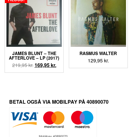
JAMES BLUNT ‎– THE
RASMUS WALTER
AFTERLOVE – LP (2017)
129,95
kr.
Den
Den
219,95
kr.
169,95
kr.
oprindelige
aktuelle
pris
pris
var:
er:
219,95 kr..
169,95 kr..
BETAL OGSÅ VIA MOBILPAY PÅ 40890070
Mobilpay 40890070