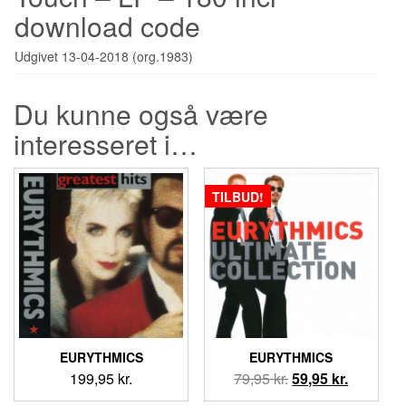
download code
Udgivet 13-04-2018 (org.1983)
Du kunne også være
interesseret i…
TILBUD!
EURYTHMICS
EURYTHMICS
Den
Den
199,95
kr.
79,95
kr.
59,95
kr.
oprindelige
aktuelle