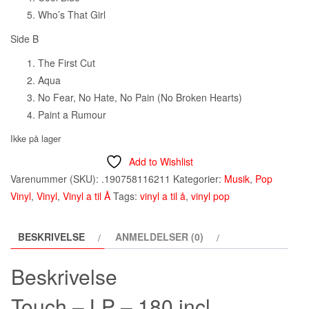
Who’s That Girl
Side B
The First Cut
Aqua
No Fear, No Hate, No Pain (No Broken Hearts)
Paint a Rumour
Ikke på lager
Add to Wishlist
Varenummer (SKU):
.190758116211
Kategorier:
Musik
,
Pop
Vinyl
,
Vinyl
,
Vinyl a til Å
Tags:
vinyl a til å
,
vinyl pop
BESKRIVELSE
ANMELDELSER (0)
Beskrivelse
Touch – LP – 180 incl