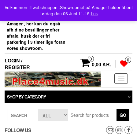
Skip
Velkommen her i
Velkommen til webshoppen .Showroomet på Amager holder åbent
to
Place4music`s webshop .
Lørdag den 06 Juni 11-15
Luk
the
Vores showroom ligger på
content
Amager , her kan du også
afh.dine bestillinger efter
aftale, husk der er fri
parkering i 3 timer lige foran
vores showroom.
0
LOGIN /
0
0,00 KR.
REGISTER
Toggle
navigati
SHOP BY CATEGORY
GO
SEARCH
FOLLOW US