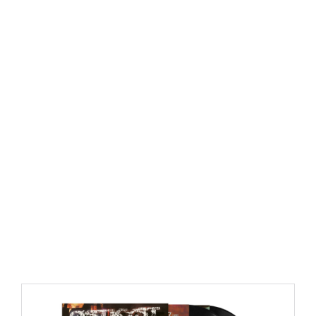
https://place4music.dk/vare/ace-frehley-10000-volts-
lp-picture-disc-rsd-2024/