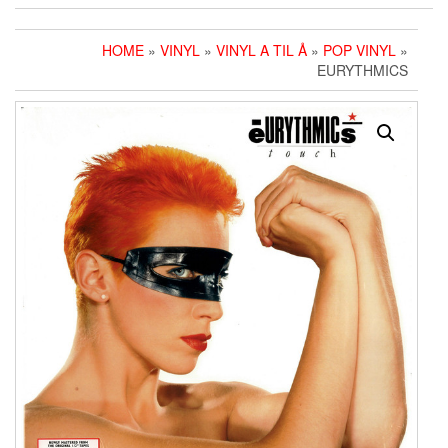
HOME
»
VINYL
»
VINYL A TIL Å
»
POP VINYL
»
EURYTHMICS