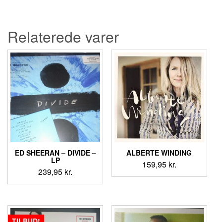
pris
pris
var:
er:
79,95 kr..
59,95 kr..
Relaterede varer
ED SHEERAN – DIVIDE –
ALBERTE WINDING
LP
159,95
kr.
239,95
kr.
TILBUD!