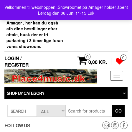
Skip
Velkommen her i
Velkommen til webshoppen .Showroomet på Amager holder åbent
to
Place4music`s webshop .
Lørdag den 06 Juni 11-15
Luk
the
Vores showroom ligger på
content
Amager , her kan du også
afh.dine bestillinger efter
aftale, husk der er fri
parkering i 3 timer lige foran
vores showroom.
0
LOGIN /
0
0,00 KR.
REGISTER
Toggle
navigati
SHOP BY CATEGORY
GO
SEARCH
FOLLOW US