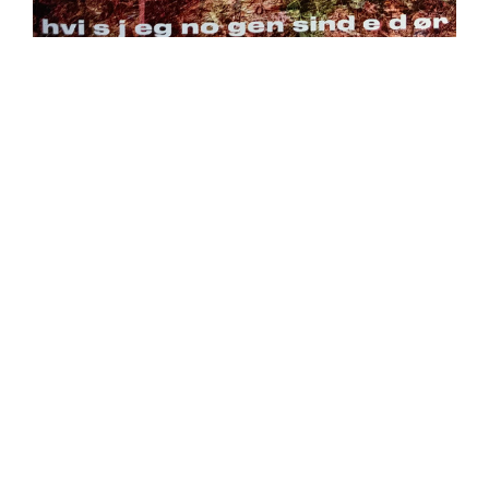
https://place4music.dk/vare/ace-frehley-10000-volts-
lp-picture-disc-rsd-2024/