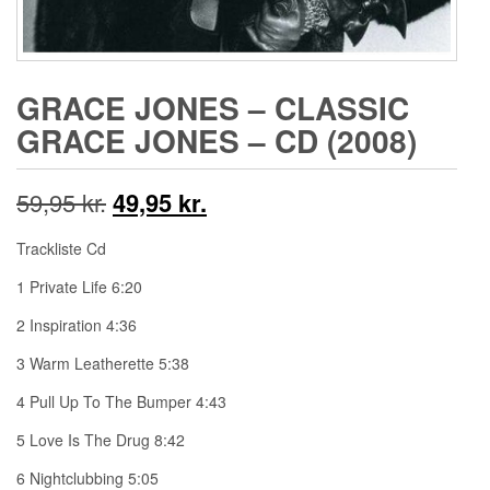
GRACE JONES ‎– CLASSIC
GRACE JONES – CD (2008)
Den
Den
59,95
kr.
49,95
kr.
oprindelige
aktuelle
Trackliste Cd
pris
pris
1 Private Life 6:20
var:
er:
2 Inspiration 4:36
3 Warm Leatherette 5:38
59,95 kr..
49,95 kr..
4 Pull Up To The Bumper 4:43
5 Love Is The Drug 8:42
6 Nightclubbing 5:05