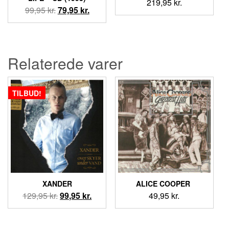
219,95
kr.
Den
Den
99,95
kr.
79,95
kr.
oprindelige
aktuelle
pris
pris
var:
er:
99,95 kr..
79,95 kr..
Relaterede varer
TILBUD!
XANDER
ALICE COOPER ‎
Den
Den
129,95
kr.
99,95
kr.
49,95
kr.
oprindelige
aktuelle
pris
pris
var:
er: