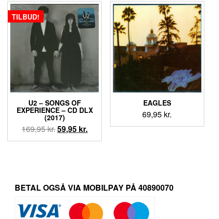
129,95 kr..
99,95 kr..
TILBUD!
U2 – SONGS OF
EAGLES
EXPERIENCE – CD DLX
69,95
kr.
(2017)
Den
Den
169,95
kr.
59,95
kr.
oprindelige
aktuelle
pris
pris
var:
er:
169,95 kr..
59,95 kr..
BETAL OGSÅ VIA MOBILPAY PÅ 40890070