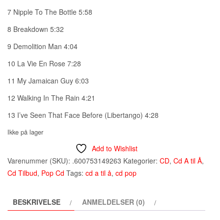
7 Nipple To The Bottle 5:58
8 Breakdown 5:32
9 Demolition Man 4:04
10 La Vie En Rose 7:28
11 My Jamaican Guy 6:03
12 Walking In The Rain 4:21
13 I’ve Seen That Face Before (Libertango) 4:28
Ikke på lager
Add to Wishlist
Varenummer (SKU):
.600753149263
Kategorier:
CD
,
Cd A til Å
,
Cd Tilbud
,
Pop Cd
Tags:
cd a til å
,
cd pop
BESKRIVELSE
ANMELDELSER (0)