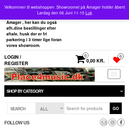
Skip
Velkommen her i
Velkommen til webshoppen .Showroomet på Amager holder åbent
to
Place4music`s webshop .
Lørdag den 06 Juni 11-15
Luk
the
Vores showroom ligger på
content
Amager , her kan du også
afh.dine bestillinger efter
aftale, husk der er fri
parkering i 3 timer lige foran
vores showroom.
0
LOGIN /
0
0,00 KR.
REGISTER
Toggle
navigati
SHOP BY CATEGORY
GO
SEARCH
FOLLOW US