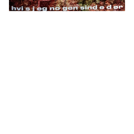
https://place4music.dk/vare/ace-frehley-10000-volts-
lp-picture-disc-rsd-2024/