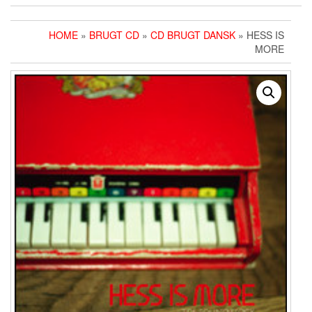
HOME
»
BRUGT CD
»
CD BRUGT DANSK
» HESS IS
MORE