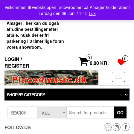
Skip
Velkommen her i
Velkommen til webshoppen .Showroomet på Amager holder åbent
to
Place4music`s webshop .
Lørdag den 06 Juni 11-15
Luk
the
Vores showroom ligger på
content
Amager , her kan du også
afh.dine bestillinger efter
aftale, husk der er fri
parkering i 3 timer lige foran
vores showroom.
0
LOGIN /
0
0,00 KR.
REGISTER
Toggle
navigati
SHOP BY CATEGORY
GO
SEARCH
FOLLOW US