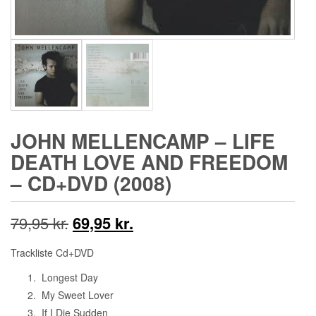
JOHN MELLENCAMP ‎– LIFE
DEATH LOVE AND FREEDOM
– CD+DVD (2008)
Den
Den
79,95
kr.
69,95
kr.
oprindelige
aktuelle
Trackliste Cd+DVD
pris
pris
Longest Day
My Sweet Lover
var:
er:
If I Die Sudden