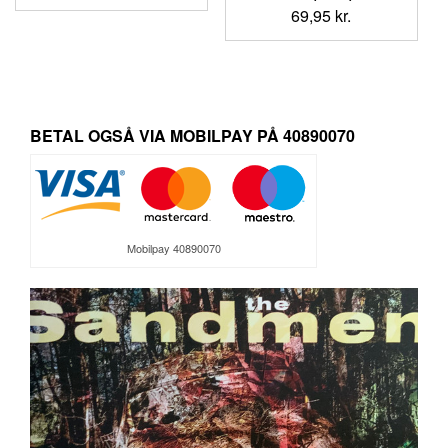
oprindelige
aktuelle
69,95
kr.
pris
pris
var:
er:
119,95 kr..
99,95 kr..
BETAL OGSÅ VIA MOBILPAY PÅ 40890070
Mobilpay 40890070