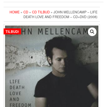
HOME
»
CD
»
CD TILBUD
» JOHN MELLENCAMP ‎– LIFE
DEATH LOVE AND FREEDOM – CD+DVD (2008)
TILBUD!