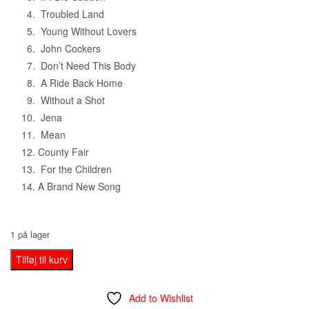
79,95 kr..
69,95 kr..
Troubled Land
Young Without Lovers
John Cockers
Don’t Need This Body
A Ride Back Home
Without a Shot
Jena
Mean
County Fair
For the Children
A Brand New Song
1 på lager
John
Tilføj til kurv
Mellencamp
‎–
Add to Wishlist
Life