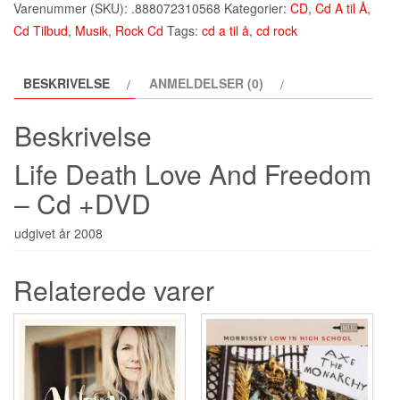
Varenummer (SKU):
.888072310568
Kategorier:
CD
,
Cd A til Å
,
Death
Cd Tilbud
,
Musik
,
Rock Cd
Tags:
cd a til å
,
cd rock
Love
And
BESKRIVELSE
ANMELDELSER (0)
Freedom
-
Beskrivelse
Cd+Dvd
(2008)
Life Death Love And Freedom
antal
– Cd +DVD
udgivet år 2008
Relaterede varer