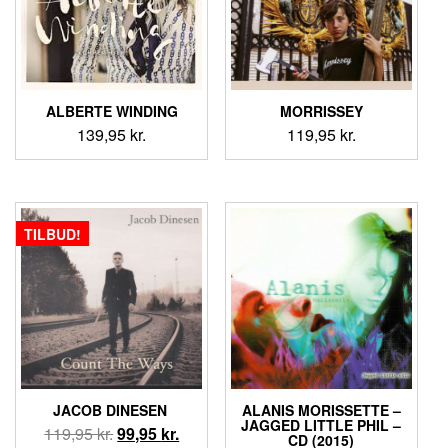
ALBERTE WINDING
MORRISSEY
139,95
kr.
119,95
kr.
TILBUD!
JACOB DINESEN ‎
ALANIS MORISSETTE –
JAGGED LITTLE PHIL –
Den
Den
119,95
kr.
99,95
kr.
CD (2015)