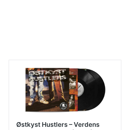
https://place4music.dk/vare/ace-frehley-10000-volts-
lp-picture-disc-rsd-2024/