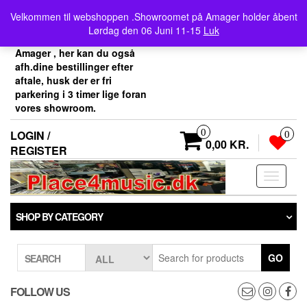
Skip
Velkommen her i
Velkommen til webshoppen .Showroomet på Amager holder åbent
to
Place4music`s webshop .
Lørdag den 06 Juni 11-15
Luk
the
Vores showroom ligger på
content
Amager , her kan du også
afh.dine bestillinger efter
aftale, husk der er fri
parkering i 3 timer lige foran
vores showroom.
0
LOGIN /
0
0,00 KR.
REGISTER
Toggle
navigati
SHOP BY CATEGORY
GO
SEARCH
FOLLOW US