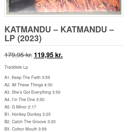
KATMANDU – KATMANDU –
LP (2023)
Den
Den
179,95
kr.
119,95
kr.
oprindelige
aktuelle
Trackliste Lp
pris
pris
A1. Keep The Faith 3:59
A2. All These Things 4:30
var:
er:
A3. She’s Got Everything 3:50
179,95 kr..
119,95 kr..
A4. I’m The One 3:50
A5. G Minor 2:17
B1. Honkey Donkey 3:25
B2. Catch The Groove 3:20
B3. Cotton Mouth 3:59