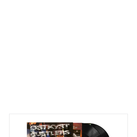
https://place4music.dk/vare/ace-frehley-10000-volts-
lp-picture-disc-rsd-2024/