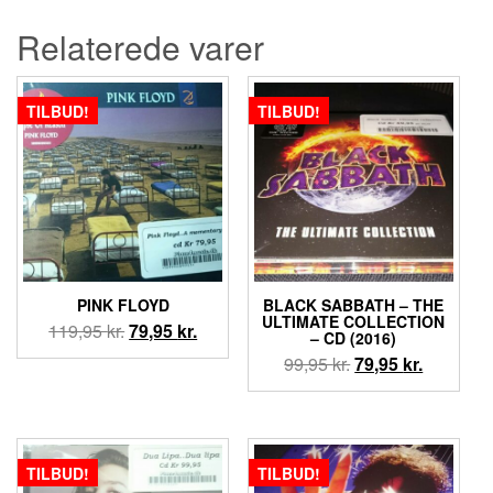
Relaterede varer
TILBUD!
TILBUD!
PINK FLOYD
BLACK SABBATH – THE
ULTIMATE COLLECTION
Den
Den
119,95
kr.
79,95
kr.
– CD (2016)
oprindelige
aktuelle
Den
Den
99,95
kr.
79,95
kr.
pris
pris
oprindelige
aktuelle
var:
er:
pris
pris
119,95 kr..
79,95 kr..
var:
er:
99,95 kr..
79,95 kr..
TILBUD!
TILBUD!