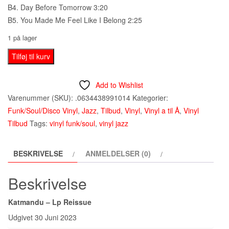
B4. Day Before Tomorrow 3:20
B5. You Made Me Feel Like I Belong 2:25
1 på lager
Katmandu
Tilføj til kurv
–
Katmandu
Add to Wishlist
-
Varenummer (SKU):
.0634438991014
Kategorier:
Lp
Funk/Soul/Disco Vinyl
,
Jazz
,
Tilbud
,
Vinyl
,
Vinyl a til Å
,
Vinyl
(2023)
Tilbud
Tags:
vinyl funk/soul
,
vinyl jazz
antal
BESKRIVELSE
ANMELDELSER (0)
Beskrivelse
Katmandu – Lp Reissue
Udgivet 30 Juni 2023