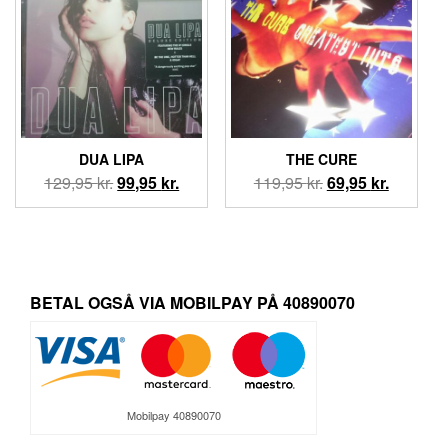
DUA LIPA
THE CURE
Den
Den
Den
Den
129,95
kr.
99,95
kr.
119,95
kr.
69,95
kr.
oprindelige
aktuelle
oprindelige
aktuelle
pris
pris
pris
pris
var:
er:
var:
er:
129,95 kr..
99,95 kr..
119,95 kr..
69,95 kr.
BETAL OGSÅ VIA MOBILPAY PÅ 40890070
Mobilpay 40890070