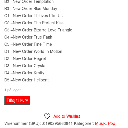
B2 –New Order Temptation
B3 –New Order Blue Monday
C1 –New Order Thieves Like Us
C2 –New Order The Perfect Kiss
C3 –New Order Bizarre Love Triangle
C4 –New Order True Faith
C5 –New Order Fine Time
D1 –New Order World In Motion
D2 –New Order Regret
D3 –New Order Crystal
D4 –New Order Krafty
D5 –New Order Hellbent
1 på lager
New
Tilføj til kurv
Order
/
Add to Wishlist
Joy
Varenummer (SKU):
.0190295663841
Kategorier:
Musik
,
Pop
Division