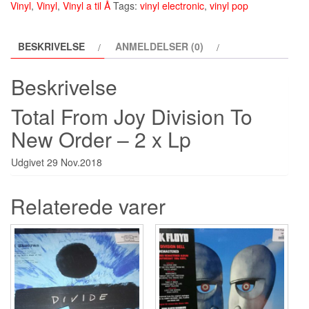
Vinyl
,
Vinyl
,
Vinyl a til Å
Tags:
vinyl electronic
,
vinyl pop
‎–
Total
BESKRIVELSE
ANMELDELSER (0)
From
Joy
Beskrivelse
Division
To
Total From Joy Division To
New
New Order – 2 x Lp
Order
-
Udgivet 29 Nov.2018
Lp
(2018)
Relaterede varer
antal