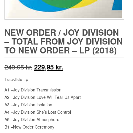
NEW ORDER / JOY DIVISION
‎– TOTAL FROM JOY DIVISION
TO NEW ORDER – LP (2018)
Den
Den
249,95
kr.
229,95
kr.
oprindelige
aktuelle
Trackliste Lp
pris
pris
A1 –Joy Division Transmission
A2 –Joy Division Love Will Tear Us Apart
var:
er:
A3 –Joy Division Isolation
249,95 kr..
229,95 kr..
A4 –Joy Division She’s Lost Control
A5 –Joy Division Atmosphere
B1 –New Order Ceremony