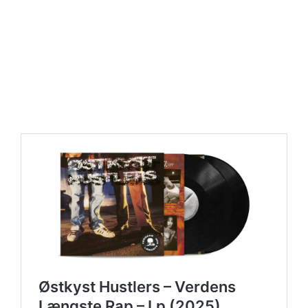
https://place4music.dk/vare/ace-frehley-10000-volts-
lp-picture-disc-rsd-2024/