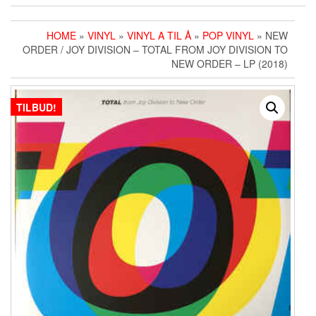
HOME
»
VINYL
»
VINYL A TIL Å
»
POP VINYL
» NEW
ORDER / JOY DIVISION ‎– TOTAL FROM JOY DIVISION TO
NEW ORDER – LP (2018)
TILBUD!