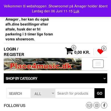
Skip
Velkommen her i
Velkommen til webshoppen .Showroomet på Amager holder åbent
to
Place4music`s webshop .
Lørdag den 06 Juni 11-15
Luk
the
Vores showroom ligger på
content
Amager , her kan du også
afh.dine bestillinger efter
aftale, husk der er fri
parkering i 3 timer lige foran
vores showroom.
0
LOGIN /
0
0,00 KR.
REGISTER
Toggle
navigati
SHOP BY CATEGORY
GO
SEARCH
FOLLOW US