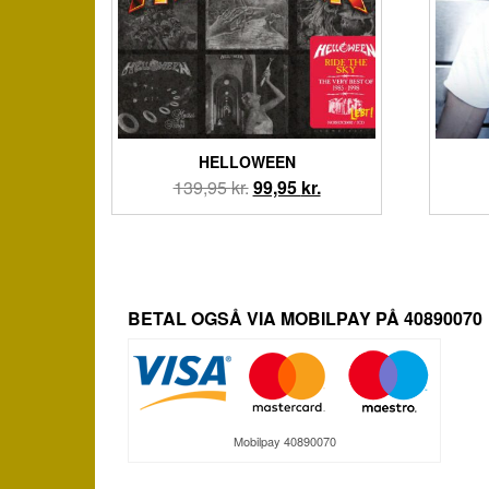
HELLOWEEN
Den
Den
139,95
kr.
99,95
kr.
oprindelige
aktuelle
pris
pris
var:
er:
139,95 kr..
99,95 kr..
BETAL OGSÅ VIA MOBILPAY PÅ 40890070
Mobilpay 40890070