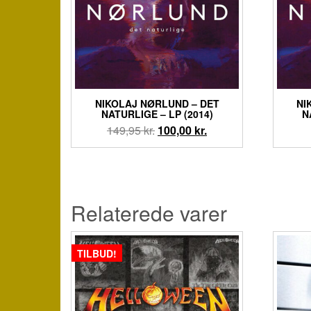
NIKOLAJ NØRLUND – DET
NI
NATURLIGE – LP (2014)
N
Den
Den
149,95
kr.
100,00
kr.
oprindelige
aktuelle
pris
pris
var:
er:
149,95 kr..
100,00 kr..
Relaterede varer
TILBUD!