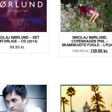
KOLAJ NØRLUND – DET
NIKOLAJ NØRLUND,
ATURLIGE – CD (2014)
COPENHAGEN PHIL ‎–
SKAMSKUDTE FUGLE – LP(20
99,95
kr.
Den
D
159,95
kr.
139,95
kr.
oprindelige
ak
pris
pr
var:
er
159,95 kr..
13