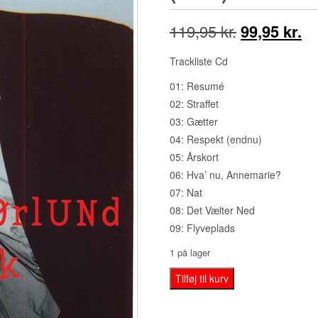
Den
D
119,95
kr.
99,95
kr.
oprindelige
ak
Trackliste Cd
pris
pr
01: Resumé
02: Straffet
var:
er
03: Gætter
119,95 kr..
99
04: Respekt (endnu)
05: Årskort
06: Hva’ nu, Annemarie?
07: Nat
08: Det Vælter Ned
09: Flyveplads
1 på lager
Nikolaj
Tilføj til kurv
Nørlund
‎–