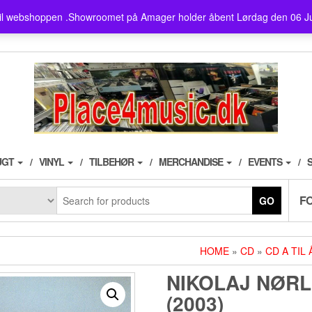
showroom ligger på Amager ,
il webshoppen .Showroomet på Amager holder åbent Lørdag den 06 J
husk der er fri parkering i 3
UGT
VINYL
TILBEHØR
MERCHANDISE
EVENTS
F
GO
HOME
»
CD
»
CD A TIL 
NIKOLAJ NØRL
(2003)