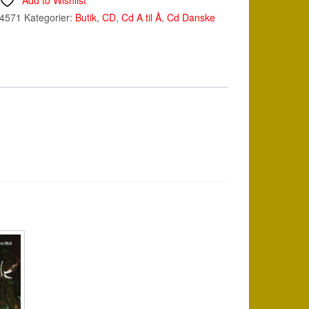
Add to Wishlist
04571
Kategorier:
Butik
,
CD
,
Cd A til Å
,
Cd Danske