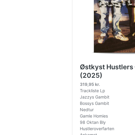
0-volts-lp-picture-disc-rsd-