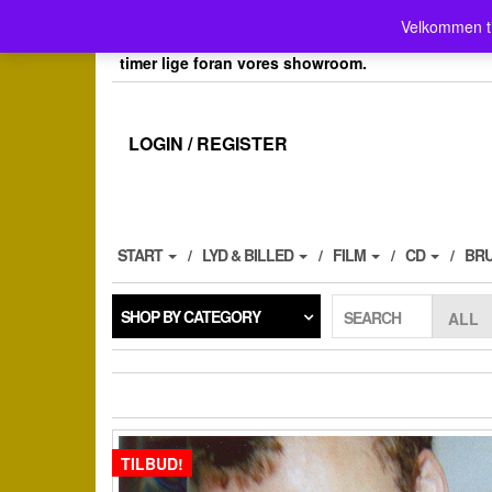
Skip
Velkommen her i Place4music`s webshop . Vores 
Velkommen t
to
her kan du også afh.dine bestillinger efter aftale, 
the
timer lige foran vores showroom.
content
LOGIN / REGISTER
START
LYD & BILLED
FILM
CD
BR
SHOP BY CATEGORY
SEARCH
TILBUD!