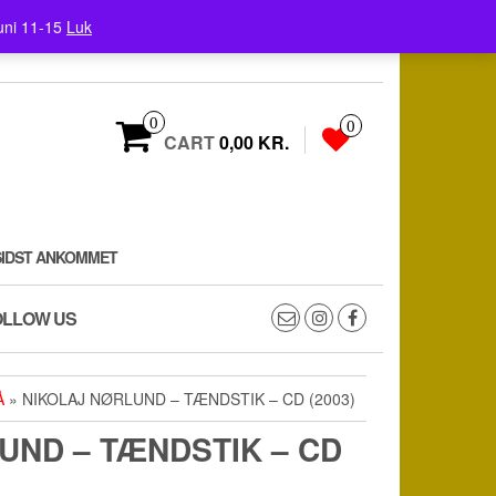
uni 11-15
Luk
0
0
CART
0,00 KR.
SIDST ANKOMMET
OLLOW US
Å
» NIKOLAJ NØRLUND ‎– TÆNDSTIK – CD (2003)
UND ‎– TÆNDSTIK – CD