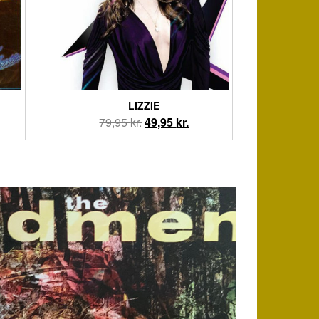
LIZZIE
Den
Den
79,95
kr.
49,95
kr.
oprindelige
aktuelle
pris
pris
var:
er:
79,95 kr..
49,95 kr..