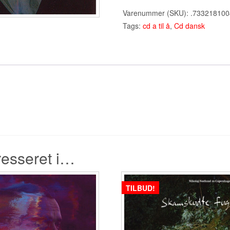
Tændstik
Varenummer (SKU):
.73321810
-
Tags:
cd a til å
,
Cd dansk
Cd
(2003)
antal
resseret i…
TILBUD!