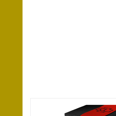
https://place4music.dk/vare/ace-frehley-1000
2024/