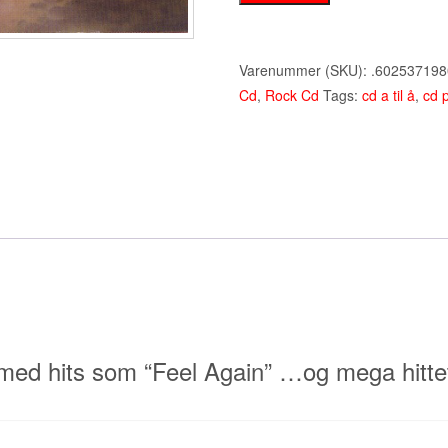
‎–
Native
-
Varenummer (SKU):
.602537198
CD
Cd
,
Rock Cd
Tags:
cd a til å
,
cd 
(2013)
antal
 med hits som “Feel Again” …og mega hitte