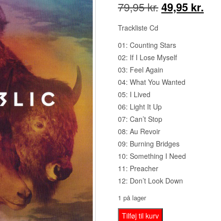
Den
De
79,95
kr.
49,95
kr.
oprindelige
akt
Trackliste Cd
pris
pris
01: Counting Stars
02: If I Lose Myself
var:
er:
03: Feel Again
79,95 kr..
49,9
04: What You Wanted
05: I Lived
06: Light It Up
07: Can’t Stop
08: Au Revoir
09: Burning Bridges
10: Something I Need
11: Preacher
12: Don’t Look Down
1 på lager
OneRepublic
Tilføj til kurv