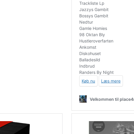
0-volts-lp-picture-disc-rsd-