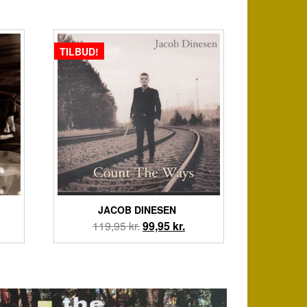
TILBUD!
JACOB DINESEN ‎
Den
Den
119,95
kr.
99,95
kr.
oprindelige
aktuelle
pris
pris
var:
er:
119,95 kr..
99,95 kr..