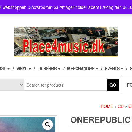
showroom ligger på Amager ,
il webshoppen .Showroomet på Amager holder åbent Lørdag den 06 J
husk der er fri parkering i 3
UGT
VINYL
TILBEHØR
MERCHANDISE
EVENTS
F
GO
HOME
»
CD
»
C
ONEREPUBLIC ‎