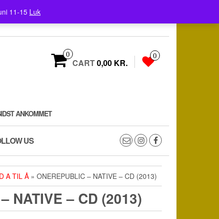
uni 11-15
Luk
0
0
CART
0,00 KR.
SIDST ANKOMMET
OLLOW US
D A TIL Å
» ONEREPUBLIC ‎– NATIVE – CD (2013)
– NATIVE – CD (2013)