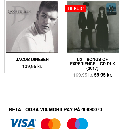
119,95 kr..
99,95 kr..
129,95 kr..
99,95 kr.
TILBUD!
JACOB DINESEN
U2 – SONGS OF
EXPERIENCE – CD DLX
139,95
kr.
(2017)
Den
Den
169,95
kr.
59,95
kr.
oprindelige
aktuelle
pris
pris
var:
er:
169,95 kr..
59,95 kr.
BETAL OGSÅ VIA MOBILPAY PÅ 40890070