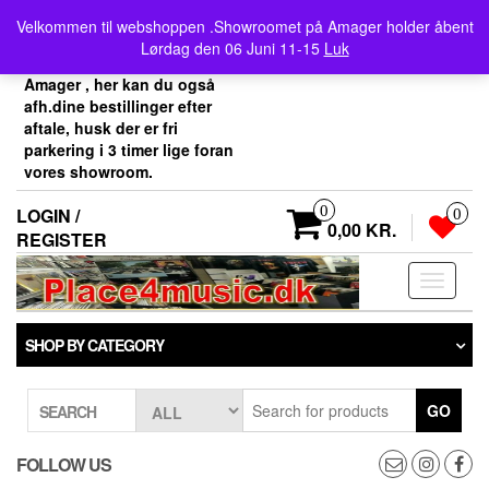
Skip
Velkommen her i
Velkommen til webshoppen .Showroomet på Amager holder åbent
to
Place4music`s webshop .
Lørdag den 06 Juni 11-15
Luk
the
Vores showroom ligger på
content
Amager , her kan du også
afh.dine bestillinger efter
aftale, husk der er fri
parkering i 3 timer lige foran
vores showroom.
0
LOGIN /
0
0,00 KR.
REGISTER
Toggle
navigati
SHOP BY CATEGORY
GO
SEARCH
FOLLOW US