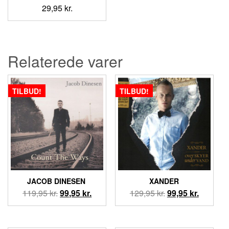
29,95
kr.
Relaterede varer
TILBUD!
TILBUD!
JACOB DINESEN ‎
XANDER
Den
Den
Den
Den
119,95
kr.
99,95
kr.
129,95
kr.
99,95
kr.
oprindelige
aktuelle
oprindelige
aktuelle
pris
pris
pris
pris
var:
er:
var:
er: