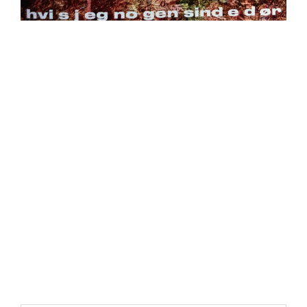
https://place4music.dk/vare/ace-frehley-10000-volts-
lp-picture-disc-rsd-2024/