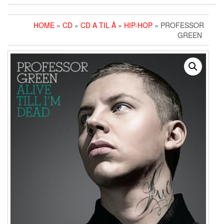
HOME
»
CD
»
CD A TIL Å
»
HIP-HOP
» PROFESSOR
GREEN ‎