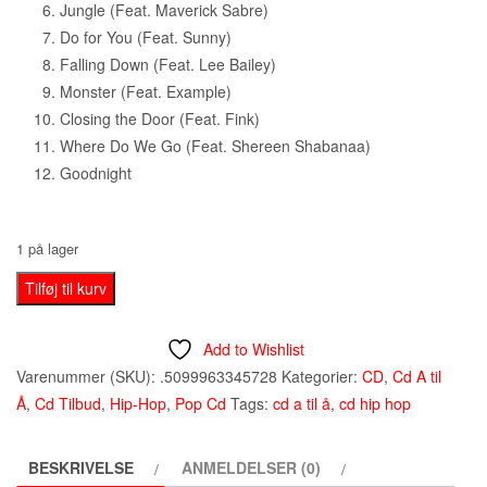
Jungle (Feat. Maverick Sabre)
Do for You (Feat. Sunny)
Falling Down (Feat. Lee Bailey)
Monster (Feat. Example)
Closing the Door (Feat. Fink)
Where Do We Go (Feat. Shereen Shabanaa)
Goodnight
1 på lager
Professor
Tilføj til kurv
Green
Add to Wishlist
antal
Varenummer (SKU):
.5099963345728
Kategorier:
CD
,
Cd A til
Å
,
Cd Tilbud
,
Hip-Hop
,
Pop Cd
Tags:
cd a til å
,
cd hip hop
BESKRIVELSE
ANMELDELSER (0)