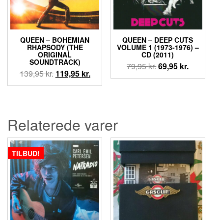
QUEEN ‎– BOHEMIAN
QUEEN ‎– DEEP CUTS
RHAPSODY (THE
VOLUME 1 (1973-1976) –
ORIGINAL
CD (2011)
SOUNDTRACK)
Den
Den
79,95
kr.
69,95
kr.
Den
Den
139,95
kr.
119,95
kr.
oprindelige
aktuelle
oprindelige
aktuelle
pris
pris
pris
pris
var:
er:
var:
er:
79,95 kr..
69,95 kr..
139,95 kr..
119,95 kr..
Relaterede varer
TILBUD!