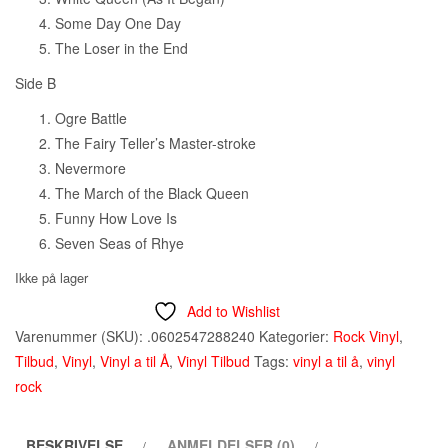
Some Day One Day
The Loser in the End
Side B
Ogre Battle
The Fairy Teller’s Master-stroke
Nevermore
The March of the Black Queen
Funny How Love Is
Seven Seas of Rhye
Ikke på lager
Add to Wishlist
Varenummer (SKU):
.0602547288240
Kategorier:
Rock Vinyl
,
Tilbud
,
Vinyl
,
Vinyl a til Å
,
Vinyl Tilbud
Tags:
vinyl a til å
,
vinyl
rock
BESKRIVELSE
ANMELDELSER (0)