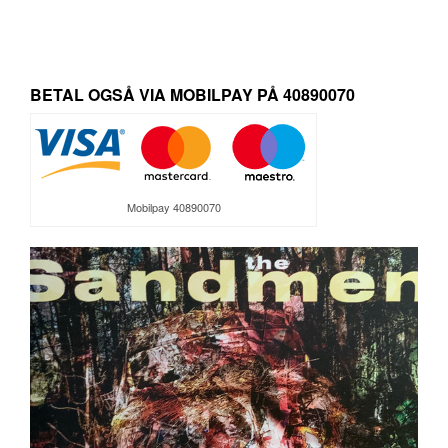
pris
pris
var:
er:
289,95 kr..
269,95 kr..
BETAL OGSÅ VIA MOBILPAY PÅ 40890070
Mobilpay 40890070