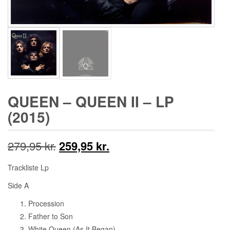
QUEEN ‎– QUEEN II – LP
(2015)
Den
Den
279,95
kr.
259,95
kr.
oprindelige
aktuelle
Trackliste Lp
pris
pris
Side A
var:
er:
Procession
Father to Son
279,95 kr..
259,95 kr..
White Queen (As It Began)