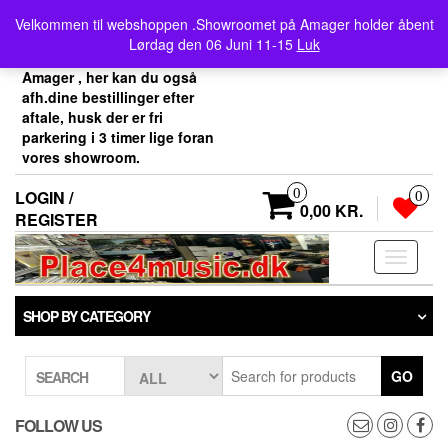
Skip
Velkommen her i
Velkommen til webshoppen .Showroomet på Amager holder åbent
to
Place4music`s webshop .
Lørdag den 06 Juni 11-15
Luk
the
Vores showroom ligger på
content
Amager , her kan du også
afh.dine bestillinger efter
aftale, husk der er fri
parkering i 3 timer lige foran
vores showroom.
0
LOGIN /
0
0,00 KR.
REGISTER
Toggle
navigati
SHOP BY CATEGORY
GO
SEARCH
FOLLOW US