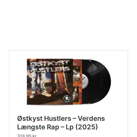
https://place4music.dk/vare/ace-frehley-10000-volts-
lp-picture-disc-rsd-2024/