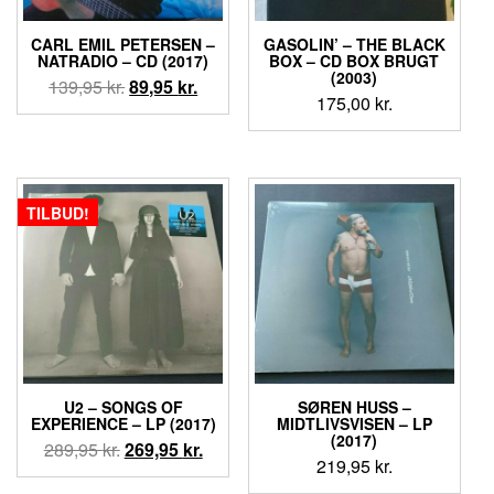
CARL EMIL PETERSEN –
GASOLIN’ ‎– THE BLACK
NATRADIO – CD (2017)
BOX – CD BOX BRUGT
(2003)
Den
Den
139,95
kr.
89,95
kr.
175,00
kr.
oprindelige
aktuelle
pris
pris
var:
er:
139,95 kr..
89,95 kr..
TILBUD!
U2 ‎– SONGS OF
SØREN HUSS –
EXPERIENCE – LP (2017)
MIDTLIVSVISEN – LP
(2017)
Den
Den
289,95
kr.
269,95
kr.
219,95
kr.
oprindelige
aktuelle