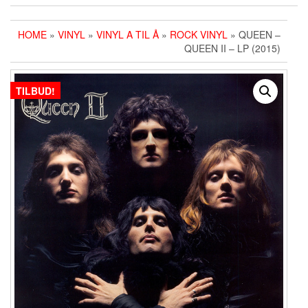
HOME
»
VINYL
»
VINYL A TIL Å
»
ROCK VINYL
» QUEEN ‎–
QUEEN II – LP (2015)
TILBUD!