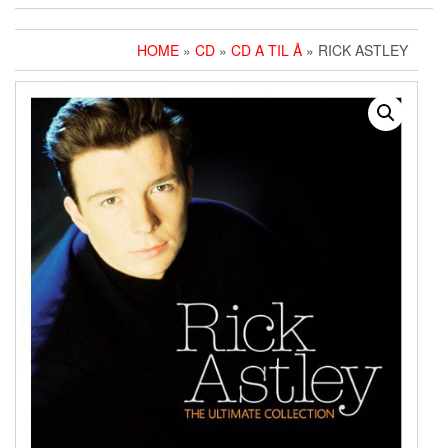
HOME
»
CD
»
CD A TIL Å
» RICK ASTLEY