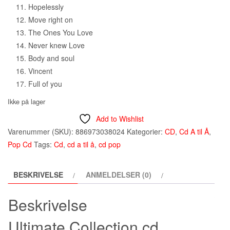
Hopelessly
Move right on
The Ones You Love
Never knew Love
Body and soul
Vincent
Full of you
Ikke på lager
Add to Wishlist
Varenummer (SKU):
886973038024
Kategorier:
CD
,
Cd A til Å
,
Pop Cd
Tags:
Cd
,
cd a til å
,
cd pop
BESKRIVELSE
ANMELDELSER (0)
Beskrivelse
Ultimate Collection cd