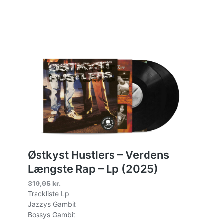
https://place4music.dk/vare/ace-frehley-10000-volts-
lp-picture-disc-rsd-2024/