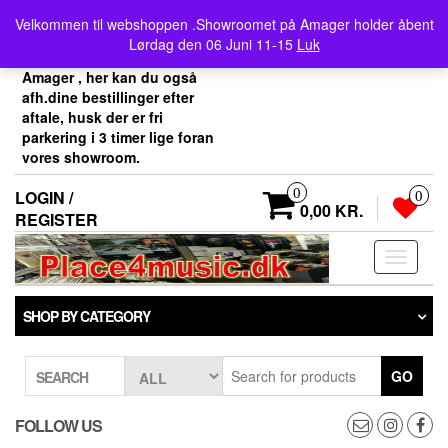
Skip
Velkommen her i
Velkommen til webshoppen .Showroomet på Amager holder åbent
to
Place4music`s webshop .
Lørdag den 06 Juni 11-15
Luk
the
Vores showroom ligger på
content
Amager , her kan du også
afh.dine bestillinger efter
aftale, husk der er fri
parkering i 3 timer lige foran
vores showroom.
0
LOGIN /
0
0,00 KR.
REGISTER
Toggle
navigati
SHOP BY CATEGORY
GO
SEARCH
FOLLOW US