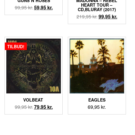
GUNS`N`ROSES
MADONNA – REBEL
HEART TOUR –
Den
Den
99,95
kr.
59,95
kr.
CD,BLURAY (2017)
oprindelige
aktuelle
Den
Den
219,95
kr.
99,95
kr.
pris
pris
oprindelige
aktuelle
var:
er:
pris
pris
99,95 kr..
59,95 kr..
var:
er:
219,95 kr..
99,95 kr.
TILBUD!
VOLBEAT ‎
EAGLES
Den
Den
99,95
kr.
79,95
kr.
69,95
kr.
oprindelige
aktuelle
pris
pris
var:
er:
99,95 kr..
79,95 kr..