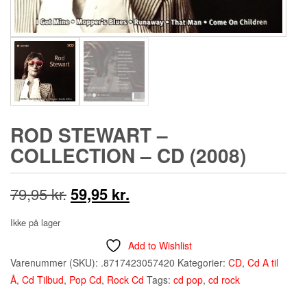
ROD STEWART ‎–
COLLECTION – CD (2008)
Den
Den
79,95
kr.
59,95
kr.
oprindelige
aktuelle
Ikke på lager
pris
pris
Add to Wishlist
Varenummer (SKU):
.8717423057420
Kategorier:
CD
,
Cd A til
var:
er:
Å
,
Cd Tilbud
,
Pop Cd
,
Rock Cd
Tags:
cd pop
,
cd rock
79,95 kr..
59,95 kr..