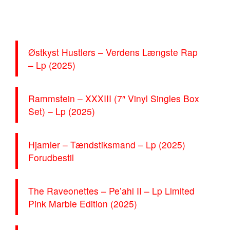
https://place4music.dk/vare/ace-frehley-10000-volts-
lp-picture-disc-rsd-2024/
Østkyst Hustlers – Verdens Længste Rap
– Lp (2025)
Rammstein – XXXIII (7″ Vinyl Singles Box
Set) – Lp (2025)
Hjamler – Tændstiksmand – Lp (2025)
Forudbestil
The Raveonettes – Pe’ahi II – Lp Limited
Pink Marble Edition (2025)