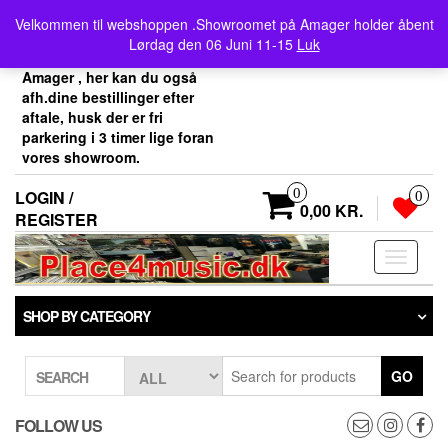
Skip
Velkommen her i
Velkommen til webshoppen .Showroomet på Amager holder åbent
to
Place4music`s webshop .
Lørdag den 06 Juni 11-15
Luk
the
Vores showroom ligger på
content
Amager , her kan du også
afh.dine bestillinger efter
aftale, husk der er fri
parkering i 3 timer lige foran
vores showroom.
0
LOGIN /
0
0,00 KR.
REGISTER
Toggle
navigati
SHOP BY CATEGORY
GO
SEARCH
FOLLOW US