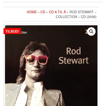
HOME
»
CD
»
CD A TIL Å
» ROD STEWART ‎–
COLLECTION – CD (2008)
TILBUD!