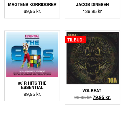
MAGTENS KORRIDORER
JACOB DINESEN
69,95
kr.
139,95
kr.
TILBUD!
80`R HITS THE
ESSENTIAL
VOLBEAT ‎
99,95
kr.
Den
Den
99,95
kr.
79,95
kr.
oprindelige
aktuelle
pris
pris
var:
er:
99,95 kr..
79,95 kr..