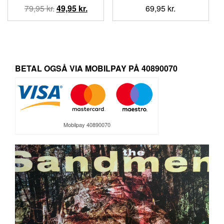
Den
Den
79,95
kr.
49,95
kr.
69,95
kr.
oprindelige
aktuelle
pris
pris
var:
er:
79,95 kr..
49,95 kr..
BETAL OGSÅ VIA MOBILPAY PÅ 40890070
Mobilpay 40890070