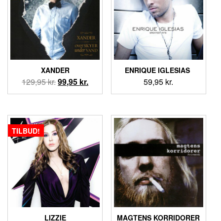
XANDER
ENRIQUE IGLESIAS ‎
Den
Den
129,95
kr.
99,95
kr.
59,95
kr.
oprindelige
aktuelle
pris
pris
var:
er:
129,95 kr..
99,95 kr..
TILBUD!
LIZZIE
MAGTENS KORRIDORER