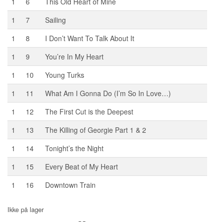
1
6
This Old Heart of Mine
1
7
Sailing
1
8
I Don’t Want To Talk About It
1
9
You’re In My Heart
1
10
Young Turks
1
11
What Am I Gonna Do (I’m So In Love…)
1
12
The First Cut is the Deepest
1
13
The Killing of Georgie Part 1 & 2
1
14
Tonight’s the Night
1
15
Every Beat of My Heart
1
16
Downtown Train
Ikke på lager