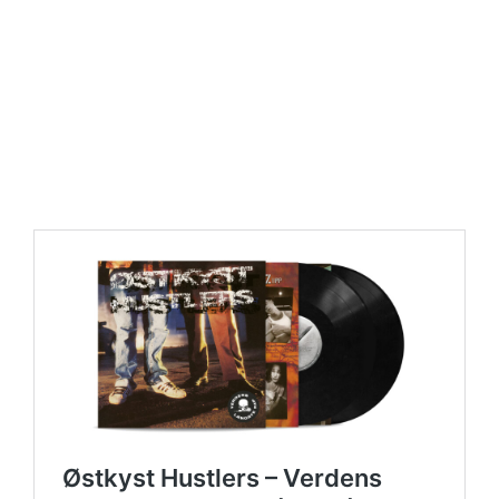
https://place4music.dk/vare/ace-frehley-10000-volts-
lp-picture-disc-rsd-2024/