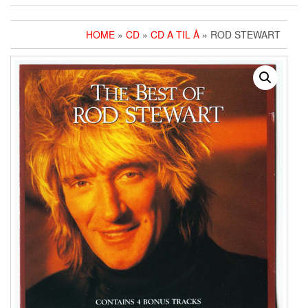
HOME
»
CD
»
CD A TIL Å
» ROD STEWART