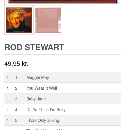
ROD STEWART
49,95
kr.
1
1
Maggie May
1
2
You Wear It Well
1
3
Baby Jane
1
4
Da Ya Think I’m Sexy
1
5
I Was Only Joking