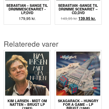
SEBASTIAN – SANGE TIL
SEBASTIAN -SANGE TIL
DRØMMESCENARIET -
DRØMME SCENARIET –
LP,DVD
CD,DVD
Den
Den
179,95
kr.
149,95
kr.
139,95
kr.
oprindelige
aktuell
pris
pris
var:
er:
149,95 kr..
139,95 k
Relaterede varer
KIM LARSEN ‎- MIDT OM
SKAGARACK ‎– HUNGRY
NATTEN – BRUGT LP
FOR A GAME – LP
(1983)
BRUGT (1988)