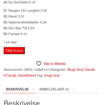
A4 De Grå Katte 5:18
B1 Sangen Om Langfart 3:30
B2 Havet 3:31
B3 Salamanderballaden 4:24
B4 Den Nye Tid 2:24
B5 Fantasi 5:10
1 på lager
Sebastian
Tilføj til kurv
‎–
80'ernes
Add to Wishlist
Boheme
Varenummer (SKU):
mdlp6141
Kategorier:
Brugt Vinyl
,
Dansk
-
LP brugt
,
Hand2Hand
Tag:
brugt vinyl
Lp
Brugt
BESKRIVELSE
ANMELDELSER (0)
(1983)
antal
Beskrivelse