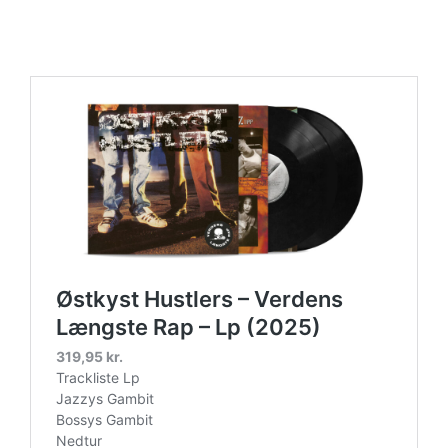
https://place4music.dk/vare/ace-frehley-10000-volts-
lp-picture-disc-rsd-2024/