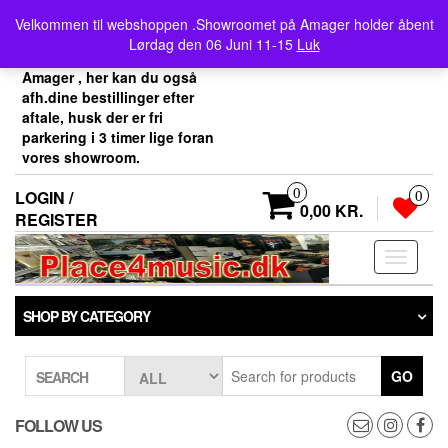
Skip
Velkommen her i
Velkommen til webshoppen .Showroomet på Amager holder åbent
to
Place4music`s webshop .
Lørdag den 06 Juni 11-15
Luk
the
Vores showroom ligger på
content
Amager , her kan du også
afh.dine bestillinger efter
aftale, husk der er fri
parkering i 3 timer lige foran
vores showroom.
0
LOGIN /
0
0,00 KR.
REGISTER
Toggle
navigati
SHOP BY CATEGORY
GO
SEARCH
FOLLOW US