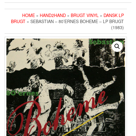
HOME
»
HAND2HAND
»
BRUGT VINYL
»
DANSK LP
BRUGT
» SEBASTIAN ‎– 80’ERNES BOHEME – LP BRUGT
(1983)