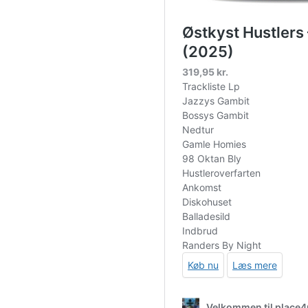
0-volts-lp-picture-disc-rsd-