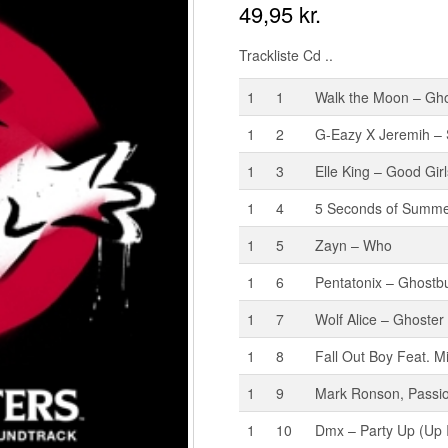
49,95
kr.
Trackliste Cd ..
1
1
Walk the Moon – Gho
1
2
G-Eazy X Jeremih – 
1
3
Elle King – Good Girl
1
4
5 Seconds of Summer
1
5
Zayn – Who
1
6
Pentatonix – Ghostb
1
7
Wolf Alice – Ghoster
1
8
Fall Out Boy Feat. Mi
1
9
Mark Ronson, Passio
1
10
Dmx – Party Up (Up 