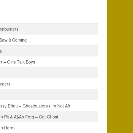
stbusters
Saw It Coming
s
 – Girls Talk Boys
usters
ssy Elliott – Ghostbusters (I’m Not Afr
n Pit & A$Ap Ferg – Get Ghost
In Here)