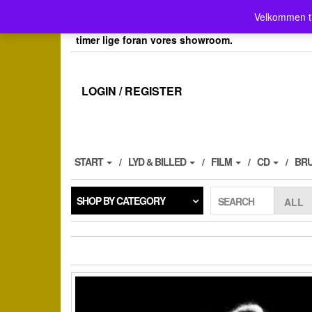
Skip
Velkommen her i Place4music`s webshop . Vores 
Velkommen t
to
her kan du også afh.dine bestillinger efter aftale, 
the
timer lige foran vores showroom.
content
LOGIN / REGISTER
START
LYD & BILLED
FILM
CD
BR
SHOP BY CATEGORY
SEARCH