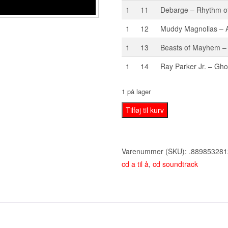
1
11
Debarge – Rhythm of
1
12
Muddy Magnolias –
1
13
Beasts of Mayhem 
1
14
Ray Parker Jr. – Gho
1 på lager
Soundtrack
Tilføj til kurv
antal
Varenummer (SKU):
.889853281
cd a til å
,
cd soundtrack