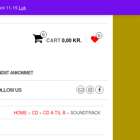
uni 11-15
Luk
0
0
CART
0,00 KR.
SIDST ANKOMMET
OLLOW US
HOME
»
CD
»
CD A TIL Å
» SOUNDTRACK