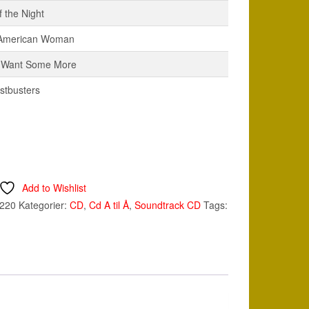
 the Night
 American Woman
– Want Some More
stbusters
Add to Wishlist
220
Kategorier:
CD
,
Cd A til Å
,
Soundtrack CD
Tags: