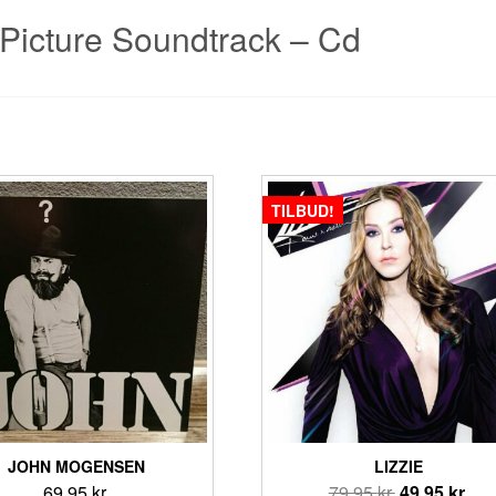
Picture Soundtrack – Cd
TILBUD!
JOHN MOGENSEN
LIZZIE
Den
De
69,95
kr.
79,95
kr.
49,95
kr.