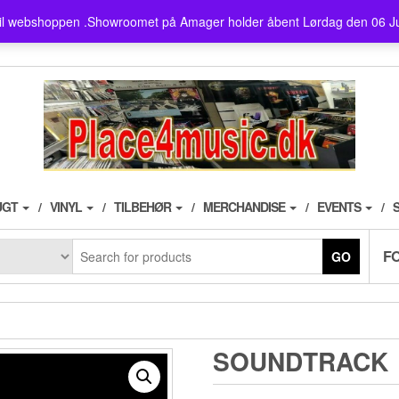
showroom ligger på Amager ,
il webshoppen .Showroomet på Amager holder åbent Lørdag den 06 J
husk der er fri parkering i 3
UGT
VINYL
TILBEHØR
MERCHANDISE
EVENTS
F
GO
SOUNDTRACK