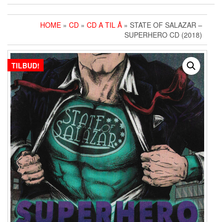
HOME
»
CD
»
CD A TIL Å
» STATE OF SALAZAR –
SUPERHERO CD (2018)
TILBUD!