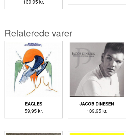
139,95
kr.
oprindelige
aktuelle
pris
pris
var:
er:
139,95 kr..
79,95 kr.
Relaterede varer
EAGLES
JACOB DINESEN
59,95
kr.
139,95
kr.