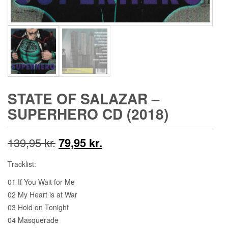
STATE OF SALAZAR –
SUPERHERO CD (2018)
Den
Den
139,95
kr.
79,95
kr.
oprindelige
aktuelle
Tracklist:
pris
pris
01 If You Wait for Me
02 My Heart is at War
var:
er:
03 Hold on Tonight
139,95 kr..
79,95 kr..
04 Masquerade