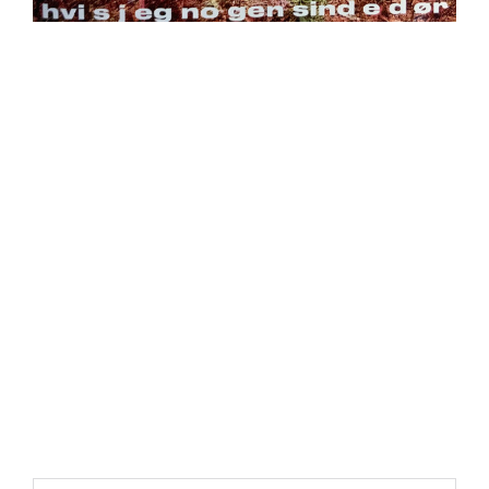
https://place4music.dk/vare/ace-frehley-10000-volts-
lp-picture-disc-rsd-2024/