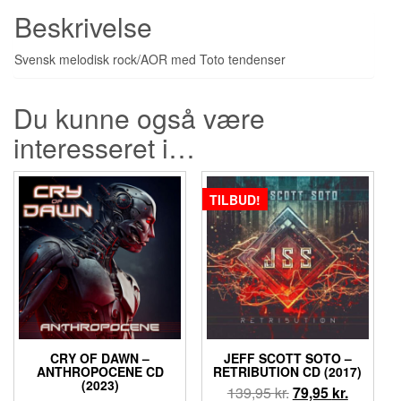
Beskrivelse
Svensk melodisk rock/AOR med Toto tendenser
Du kunne også være
interesseret i…
TILBUD!
CRY OF DAWN –
JEFF SCOTT SOTO –
ANTHROPOCENE CD
RETRIBUTION CD (2017)
(2023)
Den
Den
139,95
kr.
79,95
kr.