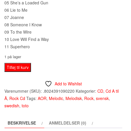
05 She’s a Loaded Gun
06 Lie to Me
07 Joanne
08 Someone I Know
09 To the Wire
10 Love Will Find a Way
11 Superhero
1 på lager
State
Tilføj til kurv
Of
Salazar
Add to Wishlist
–
Varenummer (SKU):
.8024391090220
Kategorier:
CD
,
Cd A til
Superhero
Å
,
Rock Cd
Tags:
AOR
,
Melodic
,
Melodisk
,
Rock
,
svensk
,
CD
swedish
,
toto
(2018)
antal
BESKRIVELSE
ANMELDELSER (0)