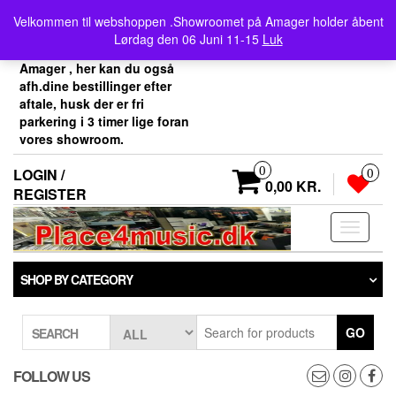
Skip
Velkommen her i
Velkommen til webshoppen .Showroomet på Amager holder åbent
to
Place4music`s webshop .
Lørdag den 06 Juni 11-15
Luk
the
Vores showroom ligger på
content
Amager , her kan du også
afh.dine bestillinger efter
aftale, husk der er fri
parkering i 3 timer lige foran
vores showroom.
0
LOGIN /
0
0,00 KR.
REGISTER
Toggle
navigati
SHOP BY CATEGORY
GO
SEARCH
FOLLOW US