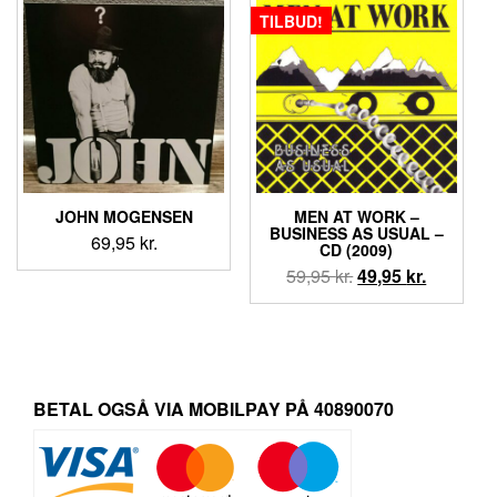
TILBUD!
JOHN MOGENSEN
MEN AT WORK –
BUSINESS AS USUAL –
69,95
kr.
CD (2009)
Den
Den
59,95
kr.
49,95
kr.
oprindelige
aktuelle
pris
pris
var:
er:
59,95 kr..
49,95 kr..
BETAL OGSÅ VIA MOBILPAY PÅ 40890070