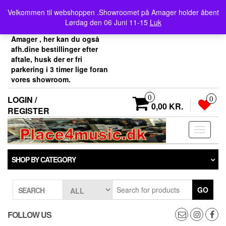
Skip
Velkommen her i
Velkommen til webshoppen .Showroomet på Amager holder åbent
to
Place4music`s webshop .
Lørdag den 06 Juni 11-15
Luk
the
Vores showroom ligger på
content
Amager , her kan du også
afh.dine bestillinger efter
aftale, husk der er fri
parkering i 3 timer lige foran
vores showroom.
0
LOGIN /
0
0,00 KR.
REGISTER
Toggle
navigati
SHOP BY CATEGORY
GO
SEARCH
FOLLOW US