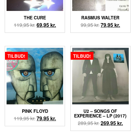
THE CURE
RASMUS WALTER
Den
Den
Den
Den
119,95
kr.
69,95
kr.
99,95
kr.
79,95
kr.
oprindelige
aktuelle
oprindelige
aktuelle
pris
pris
pris
pris
var:
er:
var:
er:
119,95 kr..
69,95 kr..
99,95 kr..
79,95 kr..
TILBUD!
TILBUD!
PINK FLOYD
U2 ‎– SONGS OF
EXPERIENCE – LP (2017)
Den
Den
119,95
kr.
79,95
kr.
Den
Den
289,95
kr.
269,95
kr.
oprindelige
aktuelle
oprindelige
aktuell
pris
pris
pris
pris
var:
er: