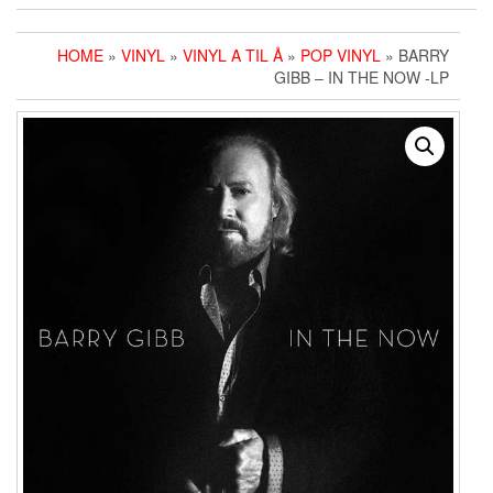
HOME
»
VINYL
»
VINYL A TIL Å
»
POP VINYL
» BARRY
GIBB – IN THE NOW -LP