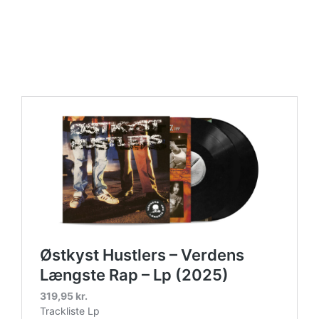
https://place4music.dk/vare/ace-frehley-10000-volts-
lp-picture-disc-rsd-2024/