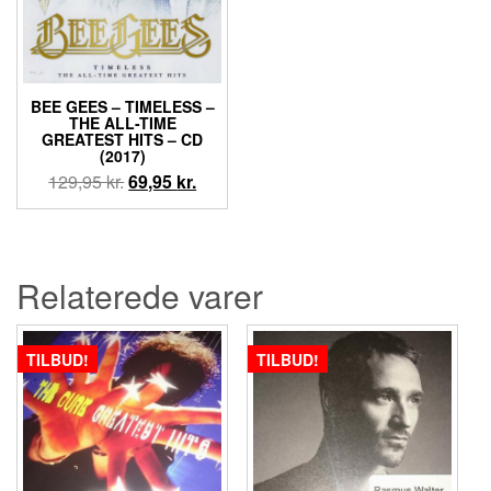
BEE GEES – TIMELESS –
THE ALL-TIME
GREATEST HITS – CD
(2017)
Den
Den
129,95
kr.
69,95
kr.
oprindelige
aktuelle
pris
pris
var:
er:
129,95 kr..
69,95 kr..
Relaterede varer
TILBUD!
TILBUD!