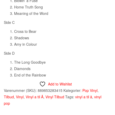
Blowin’ a Fuse
Home Truth Song
Meaning of the Word
Side C
Cross to Bear
Shadows
Amy in Colour
Side D
The Long Goodbye
Diamonds
End of the Rainbow
Add to Wishlist
Varenummer (SKU):
889853283415
Kategorier:
Pop Vinyl
,
Tilbud
,
Vinyl
,
Vinyl a til Å
,
Vinyl Tilbud
Tags:
vinyl a til å
,
vinyl
pop