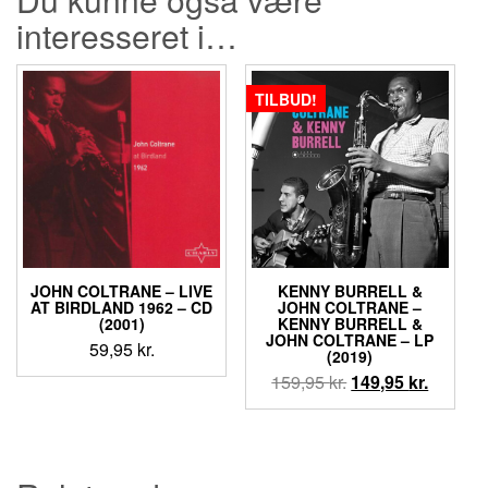
interesseret i…
TILBUD!
JOHN COLTRANE ‎– LIVE
KENNY BURRELL &
AT BIRDLAND 1962 – CD
JOHN COLTRANE ‎–
(2001)
KENNY BURRELL &
JOHN COLTRANE – LP
59,95
kr.
(2019)
Den
Den
159,95
kr.
149,95
kr.
oprindelige
aktuell
pris
pris
var:
er:
159,95 kr..
149,95 k