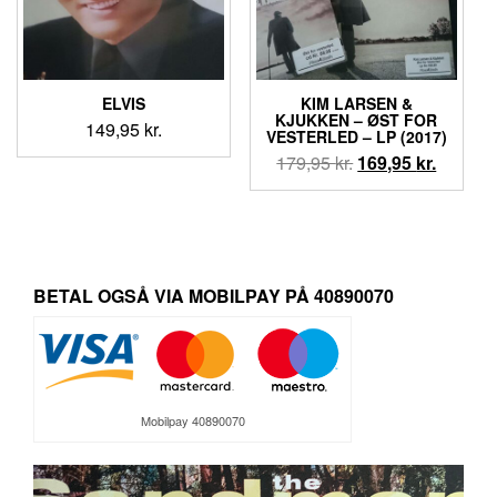
ELVIS
KIM LARSEN &
KJUKKEN – ØST FOR
149,95
kr.
VESTERLED – LP (2017)
Den
Den
179,95
kr.
169,95
kr.
oprindelige
aktuell
pris
pris
var:
er:
179,95 kr..
169,95 k
BETAL OGSÅ VIA MOBILPAY PÅ 40890070
Mobilpay 40890070