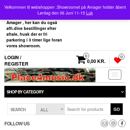
Skip
Velkommen her i
Velkommen til webshoppen .Showroomet på Amager holder åbent
to
Place4music`s webshop .
Lørdag den 06 Juni 11-15
Luk
the
Vores showroom ligger på
content
Amager , her kan du også
afh.dine bestillinger efter
aftale, husk der er fri
parkering i 3 timer lige foran
vores showroom.
0
LOGIN /
0
0,00 KR.
REGISTER
Toggle
navigati
SHOP BY CATEGORY
GO
SEARCH
FOLLOW US