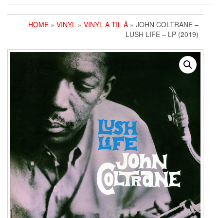
HOME
»
VINYL
»
VINYL A TIL Å
» JOHN COLTRANE ‎–
LUSH LIFE – LP (2019)