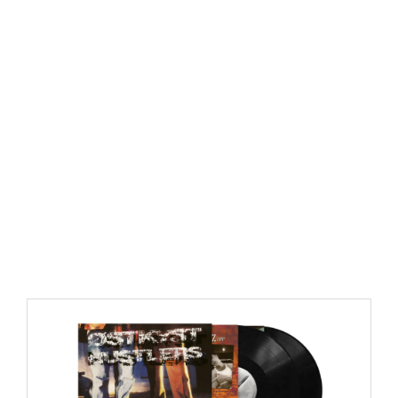
https://place4music.dk/vare/ace-frehley-10000-volts-
lp-picture-disc-rsd-2024/