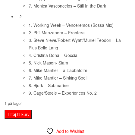
7. Monica Vasconcelos – Still In the Dark
– 2 –
1. Working Week – Venceremos (Bossa Mix)
2. Phil Manzanera – Frontera
3. Steve Nieve/Robert Wyatt/Muriel Teodori – La
Plus Belle Lang
4. Cristina Dona – Goccia
5. Nick Mason- Siam
6. Mike Mantler – a L’abbatoire
7. Mike Mantler – Sinking Spell
8. Bjork – Submarine
9. Cage/Steele – Experiences No. 2
1 på lager
Robert
Tilføj til kurv
Wyatt
‎–
Add to Wishlist