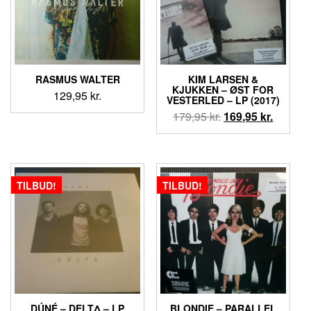
RASMUS WALTER
KIM LARSEN &
KJUKKEN – ØST FOR
129,95
kr.
VESTERLED – LP (2017)
Den
Den
179,95
kr.
169,95
kr.
oprindelige
aktuell
pris
pris
var:
er:
179,95 kr..
169,95 k
TILBUD!
TILBUD!
DÚNÉ – DELTΔ – LP
BLONDIE – PARALLEL