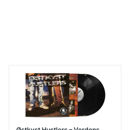
https://place4music.dk/vare/ace-frehley-10000-volts-
lp-picture-disc-rsd-2024/