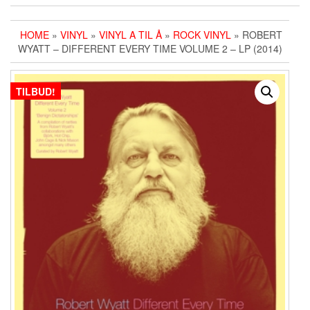
HOME
»
VINYL
»
VINYL A TIL Å
»
ROCK VINYL
» ROBERT
WYATT ‎– DIFFERENT EVERY TIME VOLUME 2 – LP (2014)
TILBUD!