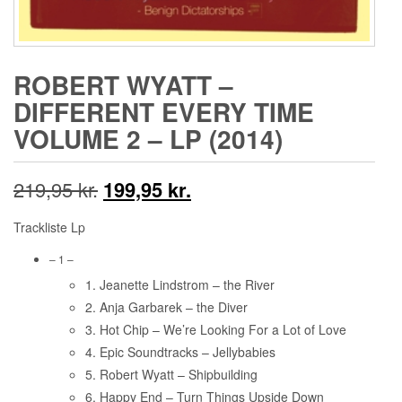
ROBERT WYATT ‎–
DIFFERENT EVERY TIME
VOLUME 2 – LP (2014)
Den
Den
219,95
kr.
199,95
kr.
oprindelige
aktuelle
Trackliste Lp
pris
pris
– 1 –
1. Jeanette Lindstrom – the River
var:
er:
2. Anja Garbarek – the Diver
219,95 kr..
199,95 kr..
3. Hot Chip – We’re Looking For a Lot of Love
4. Epic Soundtracks – Jellybabies
5. Robert Wyatt – Shipbuilding
6. Happy End – Turn Things Upside Down