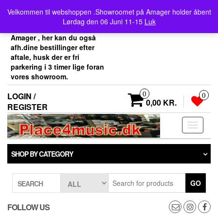
Skip
Velkommen her i
Velkommen til webshoppen .Showroomet på Amager holder åbent
to
Place4music`s webshop .
Lørdag den 06 Juni 11-15
Luk
the
Vores showroom ligger på
content
Amager , her kan du også
afh.dine bestillinger efter
aftale, husk der er fri
parkering i 3 timer lige foran
vores showroom.
0
LOGIN /
0
0,00 KR.
REGISTER
Toggle
navigati
SHOP BY CATEGORY
GO
SEARCH
FOLLOW US