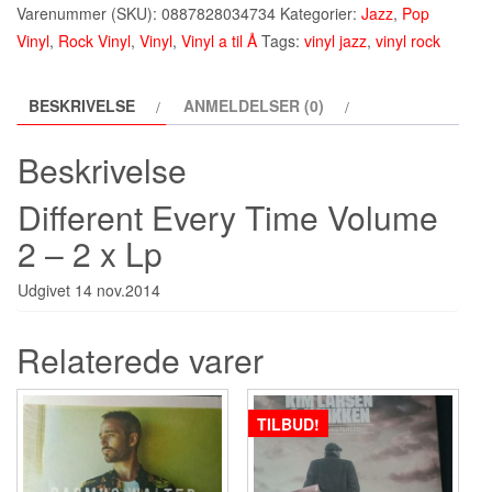
Different
Varenummer (SKU):
0887828034734
Kategorier:
Jazz
,
Pop
Every
Vinyl
,
Rock Vinyl
,
Vinyl
,
Vinyl a til Å
Tags:
vinyl jazz
,
vinyl rock
Time
Volume
BESKRIVELSE
ANMELDELSER (0)
2
-
Beskrivelse
Lp
(2014)
Different Every Time Volume
antal
2 – 2 x Lp
Udgivet 14 nov.2014
Relaterede varer
TILBUD!