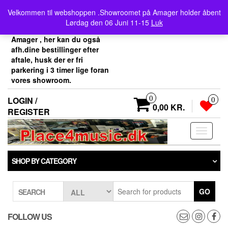
Skip
Velkommen her i
Velkommen til webshoppen .Showroomet på Amager holder åbent
to
Place4music`s webshop .
Lørdag den 06 Juni 11-15
Luk
the
Vores showroom ligger på
content
Amager , her kan du også
afh.dine bestillinger efter
aftale, husk der er fri
parkering i 3 timer lige foran
vores showroom.
0
LOGIN /
0
0,00 KR.
REGISTER
Toggle
navigati
SHOP BY CATEGORY
GO
SEARCH
FOLLOW US