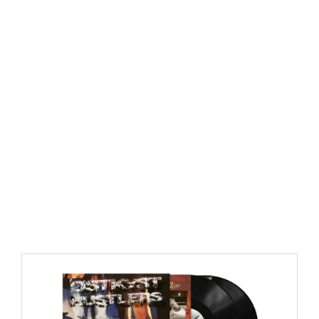
https://place4music.dk/vare/ace-frehley-10000-volts-
lp-picture-disc-rsd-2024/