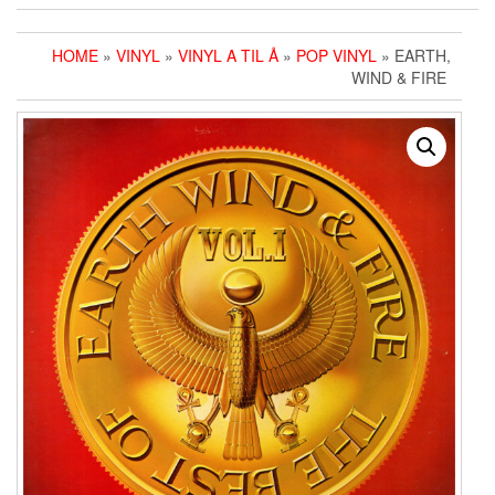
HOME
»
VINYL
»
VINYL A TIL Å
»
POP VINYL
» EARTH,
WIND & FIRE ‎