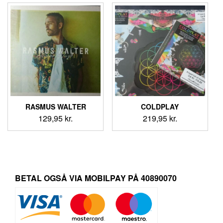
var:
er:
169,95 kr..
159,95 k
RASMUS WALTER
COLDPLAY
129,95
kr.
219,95
kr.
BETAL OGSÅ VIA MOBILPAY PÅ 40890070