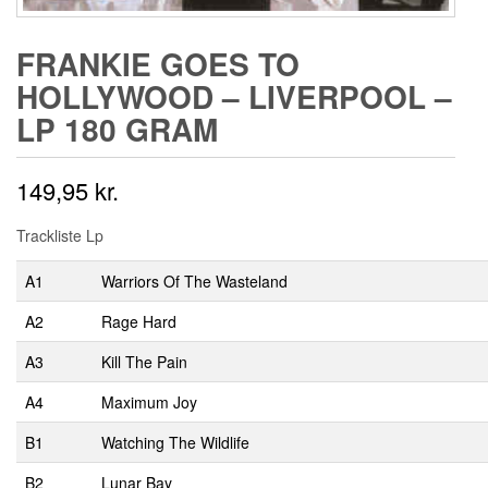
FRANKIE GOES TO
HOLLYWOOD ‎– LIVERPOOL –
LP 180 GRAM
149,95
kr.
Trackliste Lp
A1
Warriors Of The Wasteland
A2
Rage Hard
A3
Kill The Pain
A4
Maximum Joy
B1
Watching The Wildlife
B2
Lunar Bay