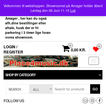
Skip
Velkommen her i
Velkommen til webshoppen .Showroomet på Amager holder åbent
to
Place4music`s webshop .
Lørdag den 06 Juni 11-15
Luk
the
Vores showroom ligger på
content
Amager , her kan du også
afh.dine bestillinger efter
aftale, husk der er fri
parkering i 3 timer lige foran
vores showroom.
0
LOGIN /
0
0,00 KR.
REGISTER
Toggle
navigati
SHOP BY CATEGORY
GO
SEARCH
FOLLOW US