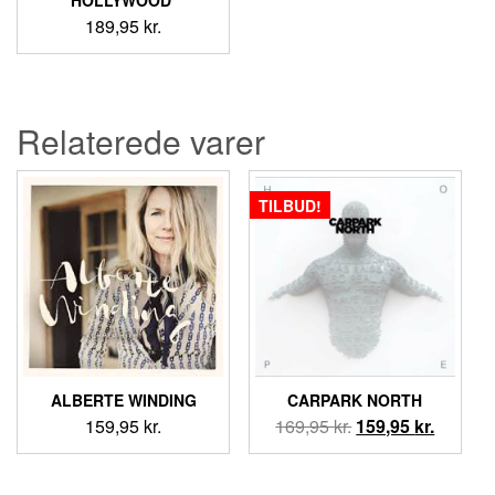
HOLLYWOOD ‎
189,95
kr.
Relaterede varer
TILBUD!
ALBERTE WINDING
CARPARK NORTH
Den
Den
159,95
kr.
169,95
kr.
159,95
kr.
oprindelige
aktuell
pris
pris