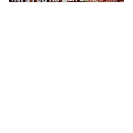
https://place4music.dk/vare/ace-frehley-10000-volts-
lp-picture-disc-rsd-2024/