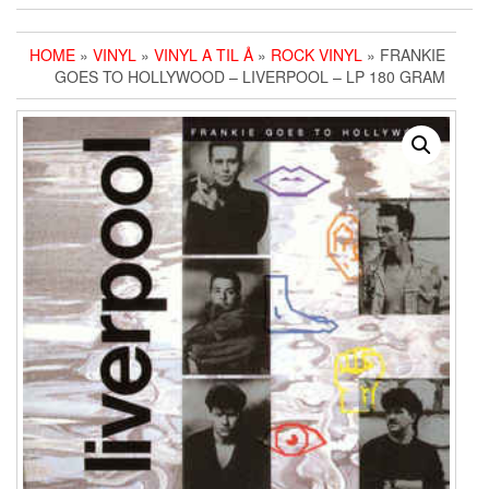
HOME
»
VINYL
»
VINYL A TIL Å
»
ROCK VINYL
» FRANKIE
GOES TO HOLLYWOOD ‎– LIVERPOOL – LP 180 GRAM