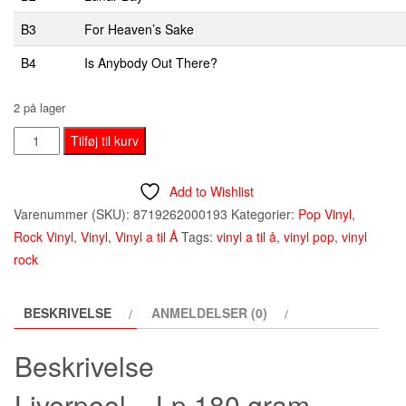
B3
For Heaven’s Sake
B4
Is Anybody Out There?
2 på lager
Frankie
Tilføj til kurv
Goes
To
Add to Wishlist
Hollywood
Varenummer (SKU):
8719262000193
Kategorier:
Pop Vinyl
,
‎–
Rock Vinyl
,
Vinyl
,
Vinyl a til Å
Tags:
vinyl a til å
,
vinyl pop
,
vinyl
Liverpool
rock
-
Lp
BESKRIVELSE
ANMELDELSER (0)
180
gram
Beskrivelse
antal
Liverpool – Lp 180 gram –